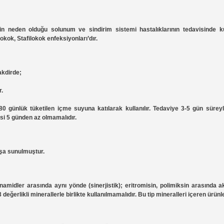
 neden olduğu solunum ve sindirim sistemi hastalıklarının tedavisinde kulla
ok, Stafilokok enfeksiyonları’dır.
akdirde;
r.
 günlük tüketilen içme suyuna katılarak kullanılır. Tedaviye 3-5 gün süreyle 
si 5 günden az olmamalıdır.
tışa sunulmuştur.
amidler arasında aynı yönde (sinerjistik); eritromisin, polimiksin arasında ak
ğerlikli minerallerle birlikte kullanılmamalıdır. Bu tip mineralleri içeren ürünl