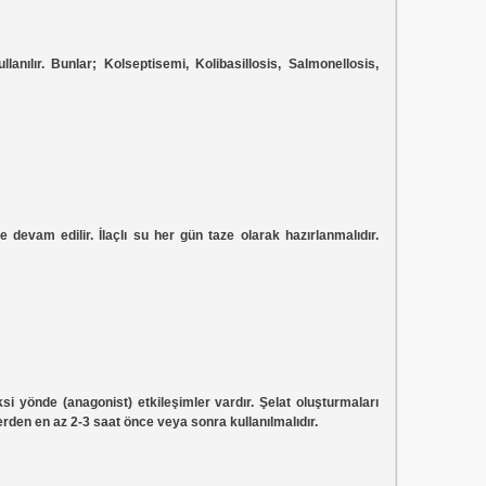
nılır. Bunlar; Kolseptisemi, Kolibasillosis, Salmonellosis,
devam edilir. İlaçlı su her gün taze olarak hazırlanmalıdır.
si yönde (anagonist) etkileşimler vardır. Şelat oluşturmaları
erden en az 2-3 saat önce veya sonra kullanılmalıdır.