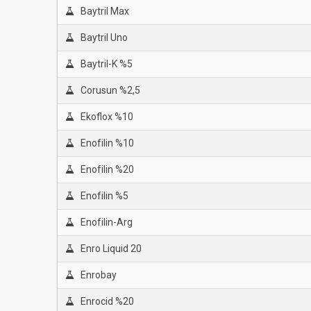
Baytril Max
Baytril Uno
Baytril-K %5
Corusun %2,5
Ekoflox %10
Enofilin %10
Enofilin %20
Enofilin %5
Enofilin-Arg
Enro Liquid 20
Enrobay
Enrocid %20