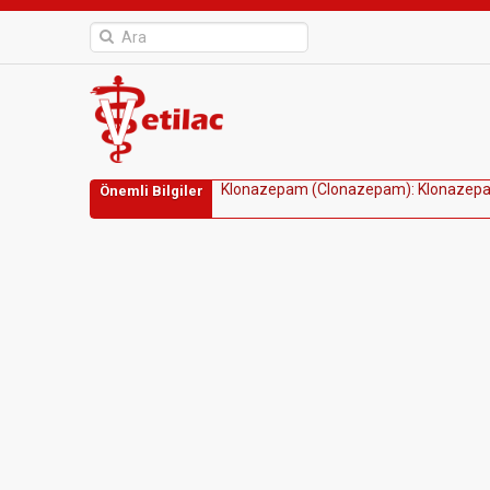
K
l
o
n
a
z
e
p
a
m
(
C
l
o
n
a
z
e
p
a
m
)
:
K
l
o
n
a
z
e
p
Önemli Bilgiler