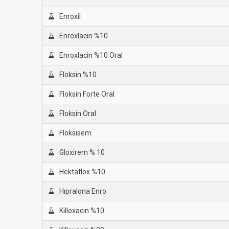
Enroxil
Enroxlacin %10
Enroxlacin %10 Oral
Floksin %10
Floksin Forte Oral
Floksin Oral
Floksisem
Gloxirem % 10
Hektaflox %10
Hıpralona Enro
Killoxacin %10