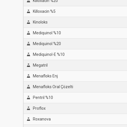
Killoxacin %20
Killoxacin %5
Kinoloks
Mediquinol %10
Mediquinol %20
Mediquinol-E %10
Megatril
Menafloks Enj
Menafloks Oral Çözelti
Pentril %10
Proflox
Roxanova