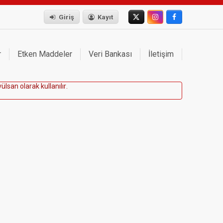
Giriş
Kayıt
r
Etken Maddeler
Veri Bankası
İletişim
v
ü
l
s
a
n
o
l
a
r
a
k
k
u
l
l
a
n
ı
l
ı
r
.