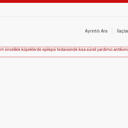
Ayrıntılı Ara
İlaçla
a
m
ö
n
c
e
l
i
k
l
e
k
ö
p
e
k
l
e
r
d
e
e
p
i
l
e
p
s
i
t
e
d
a
v
i
s
i
n
d
e
k
ı
s
a
s
ü
r
e
l
i
y
a
r
d
ı
m
c
ı
a
n
t
i
k
o
n