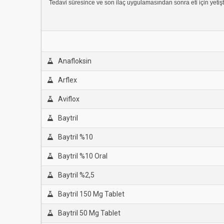
Tedavi süresince ve son ilaç uygulamasından sonra eti için yetiş
Anafloksin
Arflex
Aviflox
Baytril
Baytril %10
Baytril %10 Oral
Baytril %2,5
Baytril 150 Mg Tablet
Baytril 50 Mg Tablet