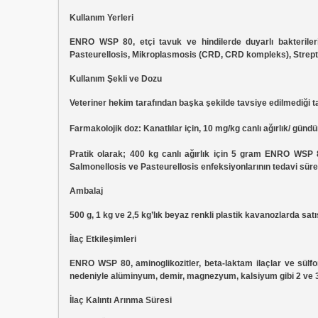
Kullanım Yerleri
ENRO WSP 80, etçi tavuk ve hindilerde duyarlı bakterilerin
Pasteurellosis, Mikroplasmosis (CRD, CRD kompleks), Streptok
Kullanım Şekli ve Dozu
Veteriner hekim tarafından başka şekilde tavsiye edilmediği t
Farmakolojik doz: Kanatlılar için, 10 mg/kg canlı ağırlık/ gündü
Pratik olarak; 400 kg canlı ağırlık için 5 gram ENRO WSP 80
Salmonellosis ve Pasteurellosis enfeksiyonlarının tedavi süre
Ambalaj
500 g, 1 kg ve 2,5 kg’lık beyaz renkli plastik kavanozlarda sa
İlaç Etkileşimleri
ENRO WSP 80, aminoglikozitler, beta-laktam ilaçlar ve sülfon
nedeniyle alüminyum, demir, magnezyum, kalsiyum gibi 2 ve 3 de
İlaç Kalıntı Arınma Süresi