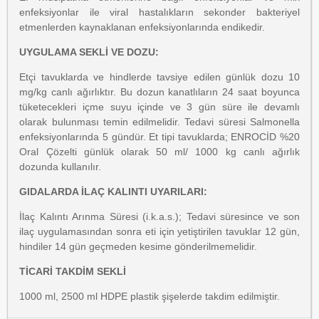
enfeksiyonlar ile viral hastalıkların sekonder bakteriyel
etmenlerden kaynaklanan enfeksiyonlarında endikedir.
UYGULAMA SEKLİ VE DOZU:
Etçi tavuklarda ve hindlerde tavsiye edilen günlük dozu 10
mg/kg canlı ağırlıktır. Bu dozun kanatlıların 24 saat boyunca
tüketecekleri içme suyu içinde ve 3 gün süre ile devamlı
olarak bulunması temin edilmelidir. Tedavi süresi Salmonella
enfeksiyonlarında 5 gündür. Et tipi tavuklarda; ENROCİD %20
Oral Çözelti günlük olarak 50 ml/ 1000 kg canlı ağırlık
dozunda kullanılır.
GIDALARDA İLAÇ KALINTI UYARILARI:
İlaç Kalıntı Arınma Süresi (i.k.a.s.); Tedavi süresince ve son
ilaç uygulamasından sonra eti için yetiştirilen tavuklar 12 gün,
hindiler 14 gün geçmeden kesime gönderilmemelidir.
TİCARİ TAKDİM SEKLİ
1000 ml, 2500 ml HDPE plastik şişelerde takdim edilmiştir.