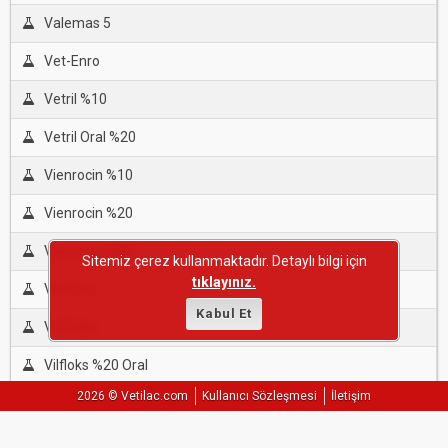
Valemas 5
Vet-Enro
Vetril %10
Vetril Oral %20
Vienrocin %10
Vienrocin %20
Vienrocin %80
Sitemiz çerez kullanmaktadır. Detaylı bilgi için
tıklayınız.
Vil-Floks
Kabul Et
Vil-Floks
Vilfloks %20 Oral
2026 © Vetilac.com
Kullanıcı Sözleşmesi
İletişim