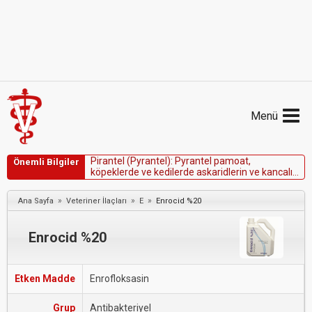
Menü
P
i
r
a
n
t
e
l
(
P
y
r
a
n
t
e
l
)
:
P
y
r
a
n
t
e
l
p
a
m
o
a
t
,
Önemli Bilgiler
k
ö
p
e
k
l
e
r
d
e
v
e
k
e
d
i
l
e
r
d
e
a
s
k
a
r
i
d
l
e
r
i
n
v
e
k
a
n
c
a
l
ı
k
u
r
t
l
a
r
ı
n
u
z
a
k
l
a
ş
t
ı
r
ı
l
m
a
s
ı
n
d
a
k
u
l
l
a
n
ı
l
ı
r
.
»
»
»
Ana Sayfa
Veteriner İlaçları
E
Enrocid %20
Enrocid %20
Etken Madde
Enrofloksasin
Grup
Antibakteriyel