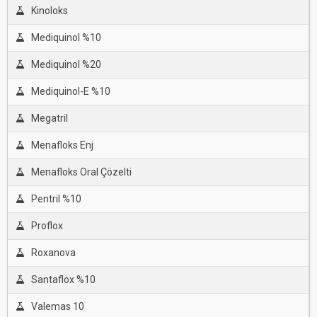
Kinoloks
Mediquinol %10
Mediquinol %20
Mediquinol-E %10
Megatril
Menafloks Enj
Menafloks Oral Çözelti
Pentril %10
Proflox
Roxanova
Santaflox %10
Valemas 10