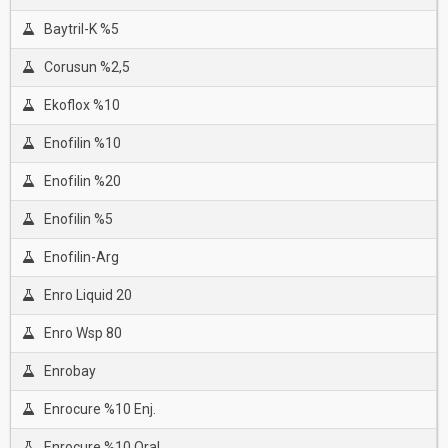
Baytril-K %5
Corusun %2,5
Ekoflox %10
Enofilin %10
Enofilin %20
Enofilin %5
Enofilin-Arg
Enro Liquid 20
Enro Wsp 80
Enrobay
Enrocure %10 Enj.
Enrocure %10 Oral