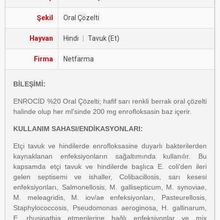
Şekil
Oral Çözelti
Hayvan
Hindi
|
Tavuk (Et)
Firma
Netfarma
BİLEŞİMİ:
ENROCİD %20 Oral Çözelti; hafif sarı renkli berrak oral çözelti
halinde olup her ml'sinde 200 mg enrofloksasin baz içerir.
KULLANIM SAHASI/ENDİKASYONLARI:
Etçi tavuk ve hindilerde enrofloksasine duyarlı bakterilerden
kaynaklanan enfeksiyonların sağaltımında kullanılır. Bu
kapsamda etçi tavuk ve hindilerde başlıca E. coli'den ileri
gelen septisemi ve ishaller, Colibacillosis, sarı kesesi
enfeksiyonları, Salmonellosis, M. gallisepticum, M. synoviae,
M. meleagridis, M. iov/ae enfeksiyonları, Pasteurellosis,
Staphylococcosis, Pseudomonas aeroginosa, H. gallinarum,
E. rhusipathia etmenlerine bağlı enfeksiyonlar ve mix