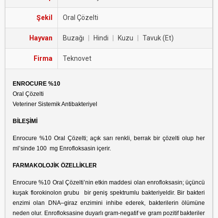
Şekil
Oral Çözelti
Hayvan
Buzağı
|
Hindi
|
Kuzu
|
Tavuk (Et)
Firma
Teknovet
ENROCURE %10
Oral Çözelti
Veteriner Sistemik Antibakteriyel
BİLEŞİMİ
Enrocure %10 Oral Çözelti; açık sarı renkli, berrak bir çözelti olup her
ml’sinde 100 mg Enrofloksasin içerir.
FARMAKOLOJİK ÖZELLİKLER
Enrocure %10 Oral Çözelti’nin etkin maddesi olan enrofloksasin; üçüncü
kuşak florokinolon grubu bir geniş spektrumlu bakteriyeldir. Bir bakteri
enzimi olan DNA–giraz enzimini inhibe ederek, bakterilerin ölümüne
neden olur. Enrofloksasine duyarlı gram-negatif ve gram pozitif bakteriler