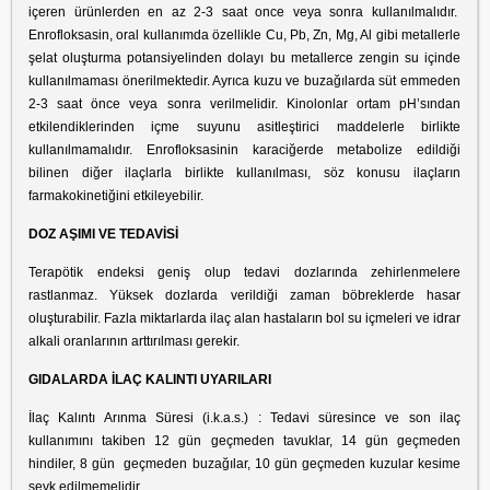
içeren ürünlerden en az 2-3 saat once veya sonra kullanılmalıdır.
Enrofloksasin, oral kullanımda özellikle Cu, Pb, Zn, Mg, Al gibi metallerle
şelat oluşturma potansiyelinden dolayı bu metallerce zengin su içinde
kullanılmaması önerilmektedir. Ayrıca kuzu ve buzağılarda süt emmeden
2-3 saat önce veya sonra verilmelidir. Kinolonlar ortam pH’sından
etkilendiklerinden içme suyunu asitleştirici maddelerle birlikte
kullanılmamalıdır. Enrofloksasinin karaciğerde metabolize edildiği
bilinen diğer ilaçlarla birlikte kullanılması, söz konusu ilaçların
farmakokinetiğini etkileyebilir.
DOZ AŞIMI VE TEDAVİSİ
Terapötik endeksi geniş olup tedavi dozlarında zehirlenmelere
rastlanmaz. Yüksek dozlarda verildiği zaman böbreklerde hasar
oluşturabilir. Fazla miktarlarda ilaç alan hastaların bol su içmeleri ve idrar
alkali oranlarının arttırılması gerekir.
GIDALARDA İLAÇ KALINTI UYARILARI
İlaç Kalıntı Arınma Süresi (i.k.a.s.) : Tedavi süresince ve son ilaç
kullanımını takiben 12 gün geçmeden tavuklar, 14 gün geçmeden
hindiler, 8 gün geçmeden buzağılar, 10 gün geçmeden kuzular kesime
sevk edilmemelidir.