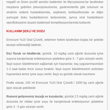
negatif ve Gram pozitif aerobic bakteriler ile Mycoplasma’lar tarafından
meydana getirilen pleuropneumonia, gastroenteritis gibi solunum ve
sindirim sistemi hastalıklarında, septisemi, kolibasillosisde ve diğer
yumuşak doku hastalıklarının tedavisinde, ayrıca viral hastalıkların
siprofloksasine duyarlı bakteriyel komplikasyonlarında kullanılır.
KULLANIM ŞEKLİ VE DOZU
Enrocure %10 Oral Çözelti, veteriner hekim tarafından başka bir şekilde
tavsiye edilmediği taktirde ;
Etçi Tavuk ve hindilerde
; günlük 10 mg/kg canlı ağırlık dozunda içme
suyuna karıştırılarak enfeksiyonun şiddetine göre 3 - 7 gün süreyle verilir.
İlaçlı suyun tüketilmesini sağlamak için hayvanlar, ilaç uygulanmasından
1-2 saat kadar önce susuz bırakılır. İlaçlı suyun tüketilmesinin ardından
hayvanlara temiz içme suyu verilir. İlaçlı su günlük olarak hazırlanır.
Pratik olarak; 100 ml Enrocure %10 Oral Çözelti / 1000 kg canlı ağırlık
/gün olacak şekildedir.
Rumeni gelişmemiş buzağı ve kuzularda;
günlük 2.5 mg/kg canlı ağırlık
dozunda bir miktar içme suyu ile karıştırılarak enfeksiyonun şiddetine
göre 3 - 5 gün süreyle verilir.