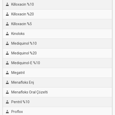
Killoxacin %10
Killoxacin %20
Killoxacin %5
Kinoloks
Mediquinol %10
Mediquinol %20
Mediquinol-E %10
Megatril
Menafloks Enj
Menafloks Oral Çözelti
Pentril %10
Proflox