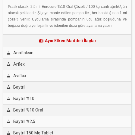
Pratik olarak; 2.5 ml Enrocure %10 Oral Çözelti / 100 kg canlı ağırlık/gün
olacak şekildedir. Şişeye monte edilen pompa ile ; her basıldığında 1 ml
çözelti verilir. Uygulama sırasında pompanın ucu ağız boşluğuna ve
boğaza doğru yerleştirilir ve istenilen doza göre ayarlama yapılır.
Aynı Etken Maddeli İlaçlar
Anafloksin
Arflex
Aviflox
Baytril
Baytril %10
Baytril %10 Oral
Baytril %2,5
Baytril 150 Mg Tablet