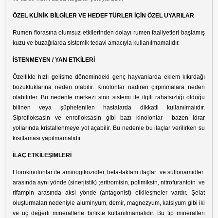
ÖZEL KLİNİK BİLGİLER VE HEDEF TÜRLER İÇİN ÖZEL UYARILAR
Rumen florasına olumsuz etkilerinden dolayı rumen faaliyetleri başlamış
kuzu ve buzağılarda sistemik tedavi amacıyla kullanılmamalıdır.
İSTENMEYEN / YAN ETKİLERİ
Özellikle hızlı gelişme dönemindeki genç hayvanlarda eklem kıkırdağı
bozukluklarına neden olabilir. Kinolonlar nadiren çırpınmalara neden
olabilirler. Bu nedenle merkezi sinir sistemi ile ilgili rahatsızlığı olduğu
bilinen veya şüphelenilen hastalarda dikkatli kullanılmalıdır.
Siprofloksasin ve enrofloksasin gibi bazı kinolonlar bazen idrar
yollarında kristallenmeye yol açabilir. Bu nedenle bu ilaçlar verilirken su
kısıtlaması yapılmamalıdır.
İLAÇ ETKİLEŞİMLERİ
Florokinolonlar ile aminogikozidler, beta-laktam ilaçlar ve sülfonamidler
arasında aynı yönde (sinerjistik) ;eritromisin, polimiksin, nitrofurantoin ve
rifampin arasında aksi yönde (antagonist) etkileşmeler vardır. Şelat
oluşturmaları nedeniyle aluminyum, demir, magnezyum, kalsiyum gibi iki
ve üç değerli minerallerle birlikte kullanılmamalıdır. Bu tip mineralleri