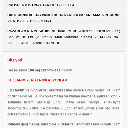
PROSPEKTÜS ONAY TARİHİ :
17.06.2004
GIDA TARIM VE HAYVANCILIK BAKANLIĞI PAZARLAMA İZİN TARİHİ
VE NO
: 29.07.1999 – 9 /860
PAZARLAMA İZİN SAHİBİ VE İMAL YERİ ADRESİ:
TEKNOVET İlaç
San. ve Tic. Ltd. Şti. Atatürk Mah. Marmara Sanayi Sit. M Blok. No :
290 34670 İkitelli /İSTANBUL
BİLEŞİMİ
Her ml’sinde
100 mg Enrofloksasin
içerir.
KULLANIM YERİ / ENDİKASYONLAR
Etçi tavuk ve hindilerde;
enrofloksasine duyarlı Gram negatif ve Gram
pozitif bakteriler ile Mycoplasma’lar tarafından meydana getirilen kronik
solunum sistemi hastalığı (CRD), hava kesesi yangısı, enfeksiyöz
synovitis, tavuk tifosu ve paratifosu, E.coli enfeksiyonları ( coli bacillosis,
coli septicemia ) gibi hastalıkların tedavisinde kullanılır.
Rumeni gelişmemiş buzağı ve kuzularda ;
enrofloksasine duyarlı Gram