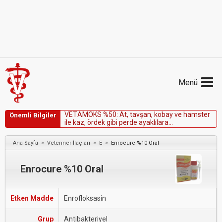
Menü
V
E
T
A
M
O
K
S
%
5
0
:
A
t
,
t
a
v
ş
a
n
,
k
o
b
a
y
v
e
h
a
m
s
t
e
r
Önemli Bilgiler
i
l
e
k
a
z
,
ö
r
d
e
k
g
i
b
i
p
e
r
d
e
a
y
a
k
l
ı
l
a
r
a
u
y
g
u
l
a
n
m
a
m
a
l
ı
d
ı
r
.
»
»
»
Ana Sayfa
Veteriner İlaçları
E
Enrocure %10 Oral
Enrocure %10 Oral
Etken Madde
Enrofloksasin
Grup
Antibakteriyel