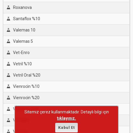
Roxanova
Santaflox %10
Valemas 10
Valemas 5
Vet-Enro
Vetril %10
Vetril Oral %20
Vienrocin %10
Vienrocin %20
Vienrocin %80
Sitemiz çerez kullanmaktadır. Detaylı bilgi için
tıklayınız.
Vil-Floks
Kabul Et
Vil-Floks