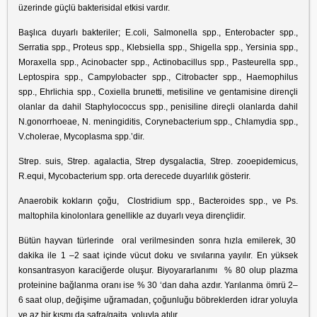
üzerinde güçlü bakterisidal etkisi vardır.
Başlıca duyarlı bakteriler; E.coli, Salmonella spp., Enterobacter spp.,
Serratia spp., Proteus spp., Klebsiella spp., Shigella spp., Yersinia spp.,
Moraxella spp., Acinobacter spp., Actinobacillus spp., Pasteurella spp.,
Leptospira spp., Campylobacter spp., Citrobacter spp., Haemophilus
spp., Ehrlichia spp., Coxiella brunetti, metisiline ve gentamisine dirençli
olanlar da dahil Staphylococcus spp., penisiline direçli olanlarda dahil
N.gonorrhoeae, N. meningiditis, Corynebacterium spp., Chlamydia spp.,
V.cholerae, Mycoplasma spp.’dir.
Strep. suis, Strep. agalactia, Strep dysgalactia, Strep. zooepidemicus,
R.equi, Mycobacterium spp. orta derecede duyarlılık gösterir.
Anaerobik kokların çoğu, Clostridium spp., Bacteroides spp., ve Ps.
maltophila kinolonlara genellikle az duyarlı veya dirençlidir.
Bütün hayvan türlerinde oral verilmesinden sonra hızla emilerek, 30
dakika ile 1 –2 saat içinde vücut doku ve sıvılarına yayılır. En yüksek
konsantrasyon karaciğerde oluşur. Biyoyararlanımı % 80 olup plazma
proteinine bağlanma oranı ise % 30 ‘dan daha azdır. Yarılanma ömrü 2–
6 saat olup, değişime uğramadan, çoğunluğu böbreklerden idrar yoluyla
ve az bir kısmı da safra/gaita yoluyla atılır.