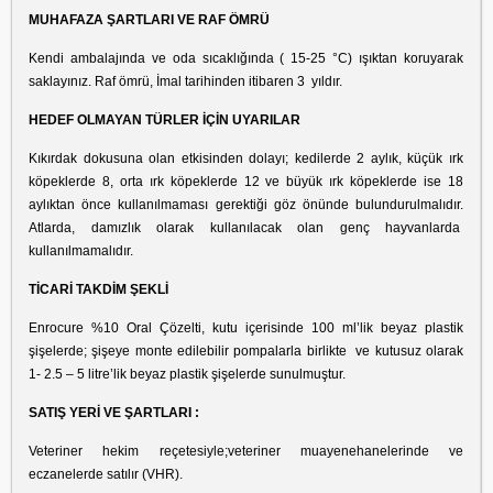
MUHAFAZA ŞARTLARI VE RAF ÖMRÜ
Kendi ambalajında ve oda sıcaklığında ( 15-25 °C) ışıktan koruyarak
saklayınız. Raf ömrü, İmal tarihinden itibaren 3 yıldır.
HEDEF OLMAYAN TÜRLER İÇİN UYARILAR
Kıkırdak dokusuna olan etkisinden dolayı; kedilerde 2 aylık, küçük ırk
köpeklerde 8, orta ırk köpeklerde 12 ve büyük ırk köpeklerde ise 18
aylıktan önce kullanılmaması gerektiği göz önünde bulundurulmalıdır.
Atlarda, damızlık olarak kullanılacak olan genç hayvanlarda
kullanılmamalıdır.
TİCARİ TAKDİM ŞEKLİ
Enrocure %10 Oral Çözelti, kutu içerisinde 100 ml’lik beyaz plastik
şişelerde; şişeye monte edilebilir pompalarla birlikte ve kutusuz olarak
1- 2.5 – 5 litre’lik beyaz plastik şişelerde sunulmuştur.
SATIŞ YERİ VE ŞARTLARI :
Veteriner hekim reçetesiyle;veteriner muayenehanelerinde ve
eczanelerde satılır (VHR).