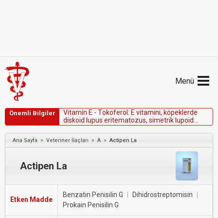
Menü
V
i
t
a
m
i
n
E
-
T
o
k
o
f
e
r
o
l
:
E
v
i
t
a
m
i
n
i
,
k
ö
p
e
k
l
e
r
d
e
Önemli Bilgiler
d
i
s
k
o
i
d
l
u
p
u
s
e
r
i
t
e
m
a
t
o
z
u
s
,
s
i
m
e
t
r
i
k
l
u
p
o
i
d
o
n
i
k
o
d
i
s
t
r
o
f
i
,
p
e
m
f
i
g
u
s
k
o
m
p
l
e
k
s
i
v
e
d
e
m
o
d
i
k
o
z
u
n
y
a
r
d
ı
m
c
ı
t
e
d
a
v
i
s
i
n
d
e
f
a
y
d
a
l
ı
»
»
»
Ana Sayfa
Veteriner İlaçları
A
Actipen La
o
l
a
b
i
l
i
r
.
Actipen La
Benzatin Penisilin G
|
Dihidrostreptomisin
|
Etken Madde
Prokain Penisilin G