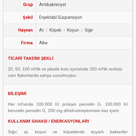
Grup
Antibakteriyel
Şekil
Enjektabl Süspansiyon
Hayvan
At
|
Köpek
|
Koyun
|
Sığır
Firma
Alke
TİCARİ TAKDİM ŞEKLİ
20, 50, 100 ml'lik ve plastik kutu içerisinde 250 ml'lik
renksiz
cam flakonlarda satışa sunulmuştur.
BİLEŞİMİ
Her ml'sinde 100.000 IU prokain penisilin G, 100.000 IU
benzatin penisilin G, 200 mg dihidrostreptomisin baz içerir.
KULLANIM SAHASI / ENDİKASYONLARI
Sığır, at, koyun ve köpeklerde duyarlı bakteriler