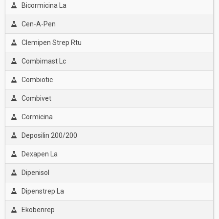
Bicormicina La
Cen-A-Pen
Clemipen Strep Rtu
Combimast Lc
Combiotic
Combivet
Cormicina
Deposilin 200/200
Dexapen La
Dipenisol
Dipenstrep La
Ekobenrep