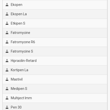
Ekopen
Ekopen La
Etkipen S
Fatromycine
Fatromycıne R6
Fatromycine S
Hipracilin-Retard
Kortipen La
Mastivil
Medipen S
Multıject Imm
Pen 30