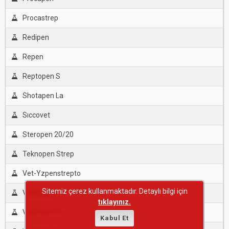
Procastrep
Redipen
Repen
Reptopen S
Shotapen La
Sıccovet
Steropen 20/20
Teknopen Strep
Vet-Yzpenstrepto
Sitemiz çerez kullanmaktadır. Detaylı bilgi için
Vetimisin
tıklayınız.
Vetimisin Rtu
Kabul Et