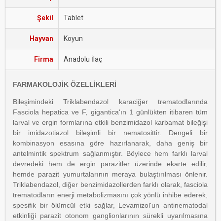
Şekil
Tablet
Hayvan
Koyun
Firma
Anadolu İlaç
FARMAKOLOJİK ÖZELLİKLERİ
Bileşimindeki Triklabendazol karaciğer trematodlarında
Fasciola hepatica ve F, gigantica'ın 1 günlükten itibaren tüm
larval ve ergin formlarına etkili benzimidazol karbamat bileğişi
bir imidazotiazol bileşimli bir nematosittir. Dengeli bir
kombinasyon esasına göre hazırlanarak, daha geniş bir
antelmintik spektrum sağlanmıştır. Böylece hem farklı larval
devredeki hem de ergin parazitler üzerinde ekarte edilir,
hemde parazit yumurtalarının meraya bulaştırılması önlenir.
Triklabendazol, diğer benzimidazollerden farklı olarak, fasciola
trematodların enerji metabolizmasını çok yönlü inhibe ederek,
spesifik bir ölümcül etki sağlar, Levamizol'un antinematodal
etkinliği parazit otonom ganglionlarının sürekli uyarılmasına