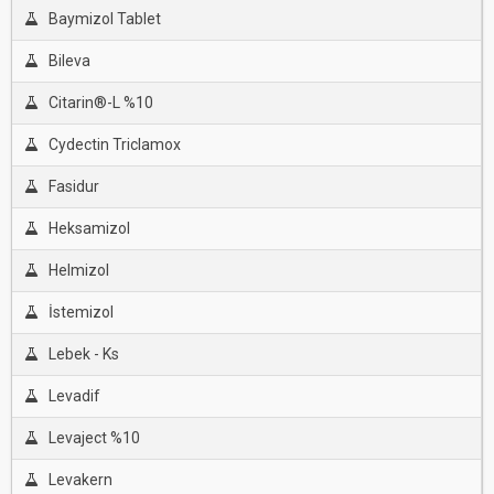
Baymizol Tablet
Bileva
Citarin®-L %10
Cydectin Triclamox
Fasidur
Heksamizol
Helmizol
İstemizol
Lebek - Ks
Levadif
Levaject %10
Levakern