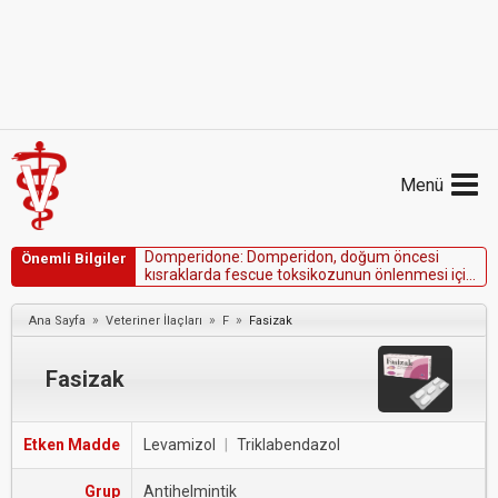
Menü
D
o
m
p
e
r
i
d
o
n
e
:
D
o
m
p
e
r
i
d
o
n
,
d
o
ğ
u
m
ö
n
c
e
s
i
Önemli Bilgiler
k
ı
s
r
a
k
l
a
r
d
a
f
e
s
c
u
e
t
o
k
s
i
k
o
z
u
n
u
n
ö
n
l
e
n
m
e
s
i
i
ç
i
n
A
B
D
'
d
e
F
D
A
o
n
a
y
l
ı
d
ı
r
.
»
»
»
Ana Sayfa
Veteriner İlaçları
F
Fasizak
Fasizak
Etken Madde
Levamizol
|
Triklabendazol
Grup
Antihelmintik