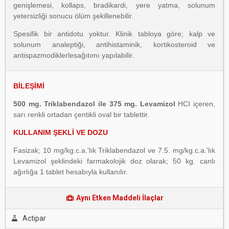
genişlemesi, kollaps, bradikardi, yere yatma, solunum
yetersizliği sonucu ölüm şekillenebilir.
Spesifik bir antidotu yoktur. Klinik tabloya göre; kalp ve
solunum analeptiği, antihistaminik, kortikosteroid ve
antispazmodiklerlesağıtımı yapılabilir.
BİLEŞİMİ
500 mg. Triklabendazol ile 375 mg. Levamizol
HCI içeren,
sarı renkli ortadan çentikli oval bir tablettir.
KULLANIM ŞEKLİ VE DOZU
Fasizak; 10 mg/kg.c.a.'lık Triklabendazol ve 7.5. mg/kg.c.a.'lık
Levamizol şeklindeki farmakolojik doz olarak; 50 kg. canlı
ağırlığa 1 tablet hesabıyla kullanılır.
Aynı Etken Maddeli İlaçlar
Actipar