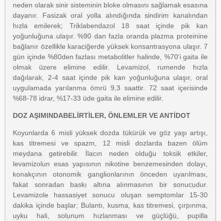
neden olarak sinir sisteminin bloke olmasını sağlamak esasına
dayanır. Fasizak oral yolla alındığında sindirim kanalından
hızla emilerek; Triklabendazol 18 saat içinde pik kan
yoğunluğuna ulaşır. %90 dan fazla oranda plazma proteinine
bağlanır özellikle karaciğerde yüksek konsantrasyona ulaşır. 7
gün içinde %80den fazlası metabolitler halinde, %70'i gaita ile
olmak üzere elimine edilir. Levamizol, rumende hızla
dağılarak, 2-4 saat içinde pik kan yoğunluğuna ulaşır, oral
uygulamada yarılanma ömrü 9,3 saattir. 72 saat içerisinde
%68-78 idrar, %17-33 üde gaita ile elimine edilir.
DOZ AŞIMINDABELİRTİLER, ÖNLEMLER VE ANTİDOT
Koyunlarda 6 misli yüksek dozda tükürük ve göz yaşı artışı,
kas titremesi ve spazm, 12 misli dozlarda bazen ölüm
meydana getirebilir. İlacın neden olduğu toksik etkiler,
levamizolun esas yapısının nikotine benzemesinden dolayı,
konakçının otonomik ganglionlarının önceden uyarılması,
fakat sonradan baskı altına alınmasının bir sonucudur.
Levamizole hassasiyet sonucu oluşan semptomlar 15-30
dakika içinde başlar; Bulantı, kusma, kas titremesi, çırpınma,
uyku hali, solunum hızlanması ve güçlüğü, pupilla