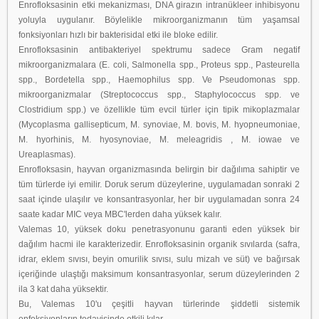
Enrofloksasinin etki mekanizması, DNA girazın intranükleer inhibisyonu
yoluyla uygulanır. Böylelikle mikroorganizmanın tüm yaşamsal
fonksiyonları hızlı bir bakterisidal etki ile bloke edilir.
Enrofloksasinin antibakteriyel spektrumu sadece Gram negatif
mikroorganizmalara (E. coli, Salmonella spp., Proteus spp., Pasteurella
spp., Bordetella spp., Haemophilus spp. Ve Pseudomonas spp.
mikroorganizmalar (Streptococcus spp., Staphylococcus spp. ve
Clostridium spp.) ve özellikle tüm evcil türler için tipik mikoplazmalar
(Mycoplasma gallisepticum, M. synoviae, M. bovis, M. hyopneumoniae,
M. hyorhinis, M. hyosynoviae, M. meleagridis , M. iowae ve
Ureaplasmas).
Enrofloksasin, hayvan organizmasında belirgin bir dağılıma sahiptir ve
tüm türlerde iyi emilir. Doruk serum düzeylerine, uygulamadan sonraki 2
saat içinde ulaşılır ve konsantrasyonlar, her bir uygulamadan sonra 24
saate kadar MIC veya MBC'lerden daha yüksek kalır.
Valemas 10, yüksek doku penetrasyonunu garanti eden yüksek bir
dağılım hacmi ile karakterizedir. Enrofloksasinin organik sıvılarda (safra,
idrar, eklem sıvısı, beyin omurilik sıvısı, sulu mizah ve süt) ve bağırsak
içeriğinde ulaştığı maksimum konsantrasyonlar, serum düzeylerinden 2
ila 3 kat daha yüksektir.
Bu, Valemas 10'u çeşitli hayvan türlerinde şiddetli sistemik