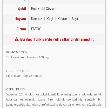
Şekil
Enjektabl Çözelti
Hayvan
Domuz
|
Keçi
|
Koyun
|
Sığır
Firma
FATRO
Bu ilaç Türkiye'de ruhsatlandırılmamıştır.
KOMPOZİSYON
1 ml içerir: enrofloksasin 100 mg.
HEDEF TÜRLER
Sığır, koyun, keçi ve domuz.
ÖZELLİKLERİ
Valemas 10, kinolon karboksilik asit türevleri grubuna ait, veterinerlik
tıbbında kullanılmak üzere özel olarak geliştirilmiş sentetik bir
kemoterapötik ajan olan enrofloksasine dayalı bir enjeksiyon çözeltisidir.