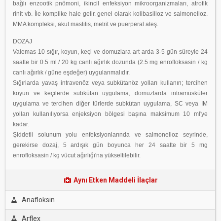
bağlı enzootik pnömoni, ikincil enfeksiyon mikroorganizmaları, atrofik
rinit vb. İle komplike hale gelir. genel olarak kolibasilloz ve salmonelloz.
MMA kompleksi, akut mastitis, metrit ve puerperal ateş.
DOZAJ
Valemas 10 sığır, koyun, keçi ve domuzlara art arda 3-5 gün süreyle 24
saatte bir 0.5 ml / 20 kg canlı ağırlık dozunda (2.5 mg enrofloksasin / kg
canlı ağırlık / güne eşdeğer) uygulanmalıdır.
Sığırlarda yavaş intravenöz veya subkütanöz yolları kullanın; tercihen
koyun ve keçilerde subkütan uygulama, domuzlarda intramüsküler
uygulama ve tercihen diğer türlerde subkütan uygulama, SC veya IM
yolları kullanılıyorsa enjeksiyon bölgesi başına maksimum 10 ml'ye
kadar.
Şiddetli solunum yolu enfeksiyonlarında ve salmonelloz seyrinde,
gerekirse dozaj, 5 ardışık gün boyunca her 24 saatte bir 5 mg
enrofloksasin / kg vücut ağırlığı'na yükseltilebilir.
Aynı Etken Maddeli İlaçlar
Anafloksin
Arflex