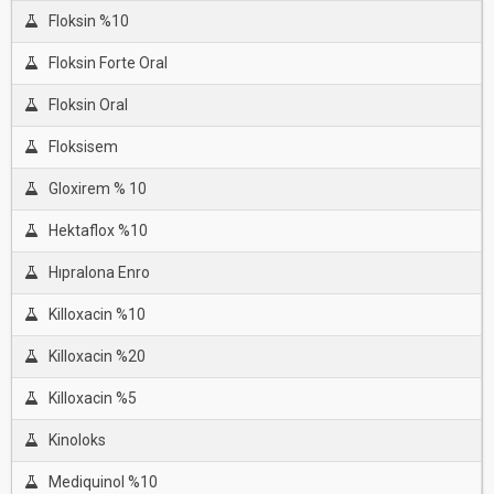
Floksin %10
Floksin Forte Oral
Floksin Oral
Floksisem
Gloxirem % 10
Hektaflox %10
Hıpralona Enro
Killoxacin %10
Killoxacin %20
Killoxacin %5
Kinoloks
Mediquinol %10