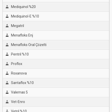
Mediquinol %20
Mediquinol-E %10
Megatril
Menafloks Enj
Menafloks Oral Çözelti
Pentril %10
Proflox
Roxanova
Santaflox %10
Valemas 5
Vet-Enro
Vetril %10