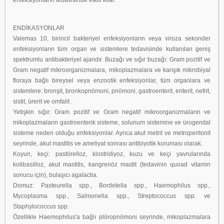
enfeksiyonların tedavisinde etkili kılar.
ENDİKASYONLAR
Valemas 10, birincil bakteriyel enfeksiyonların veya viroza sekonder
enfeksiyonların tüm organ ve sistemlere tedavisinde kullanılan geniş
spektrumlu antibakteriyel ajandır. Buzağı ve sığır buzağı: Gram pozitif ve
Gram negatif mikroorganizmalara, mikoplazmalara ve karışık mikrobiyal
floraya bağlı bireysel veya enzootik enfeksiyonlar, tüm organlara ve
sistemlere: bronşit, bronkopnömoni, pnömoni, gastroenterit, enterit, nefrit,
sistit, ürerit ve omfalit .
Yetişkin sığır: Gram pozitif ve Gram negatif mikroorganizmaların ve
mikoplazmaların gastroenterik sisteme, solunum sistemine ve ürogenital
sisteme neden olduğu enfeksiyonlar. Ayrıca akut metrit ve metroperitonit
seyrinde, akut mastitis ve ameliyat sonrası antibiyotik koruması olarak.
Koyun, keçi: pastörelloz, klostridiyoz, kuzu ve keçi yavrularında
kolibasilloz, akut mastitis, kangrenöz mastit (tedavinin quoad vitamin
sonucu için), bulaşıcı agalactia.
Domuz: Pasteurella spp., Bordetella spp., Haemophilus spp.,
Mycoplasma spp., Salmonella spp., Streptococcus spp. ve
Staphylococcus spp.
Özellikle Haemophilus'a bağlı plöropnömoni seyrinde, mikoplazmalara