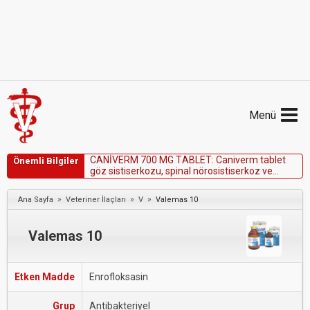
Menü
C
A
N
İ
V
E
R
M
7
0
0
M
G
T
A
B
L
E
T
:
C
a
n
i
v
e
r
m
t
a
b
l
e
t
Önemli Bilgiler
g
ö
z
s
i
s
t
i
s
e
r
k
o
z
u
,
s
p
i
n
a
l
n
ö
r
o
s
i
s
t
i
s
e
r
k
o
z
v
e
k
a
r
a
c
i
ğ
e
r
y
e
t
m
e
z
l
i
ğ
i
n
d
e
k
o
n
t
r
e
n
d
i
k
e
d
i
r
.
»
»
»
Ana Sayfa
Veteriner İlaçları
V
Valemas 10
Valemas 10
Etken Madde
Enrofloksasin
Grup
Antibakteriyel