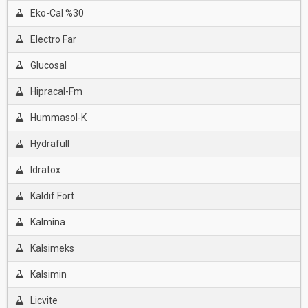
Eko-Cal %30
Electro Far
Glucosal
Hipracal-Fm
Hummasol-K
Hydrafull
Idratox
Kaldif Fort
Kalmina
Kalsimeks
Kalsimin
Licvite