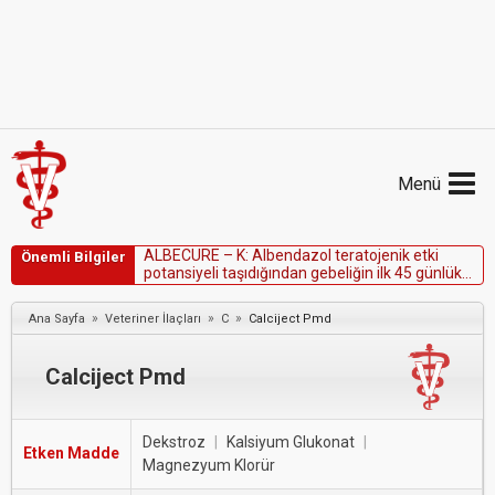
Menü
A
L
B
E
C
U
R
E
–
K
:
A
l
b
e
n
d
a
z
o
l
t
e
r
a
t
o
j
e
n
i
k
e
t
k
i
Önemli Bilgiler
p
o
t
a
n
s
i
y
e
l
i
t
a
ş
ı
d
ı
ğ
ı
n
d
a
n
g
e
b
e
l
i
ğ
i
n
i
l
k
4
5
g
ü
n
l
ü
k
d
ö
n
e
m
i
n
d
e
v
e
k
o
ç
k
a
t
ı
m
ı
s
ı
r
a
s
ı
n
d
a
k
u
l
l
a
n
ı
l
m
a
m
a
l
ı
d
ı
r
.
»
»
»
Ana Sayfa
Veteriner İlaçları
C
Calciject Pmd
Calciject Pmd
Dekstroz
|
Kalsiyum Glukonat
|
Etken Madde
Magnezyum Klorür