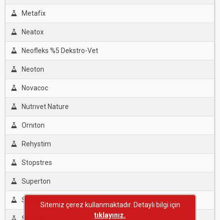
Metafix
Neatox
Neofleks %5 Dekstro-Vet
Neoton
Novacoc
Nutrıvet Nature
Ornıton
Rehystim
Stopstres
Superton
Surcalce
Sitemiz çerez kullanmaktadır. Detaylı bilgi için
tıklayınız.
Symcal