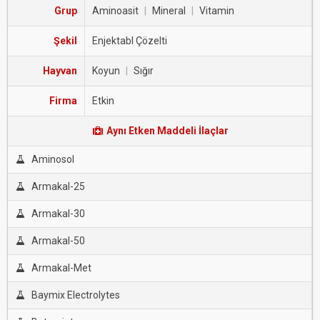
Grup
Aminoasit
|
Mineral
|
Vitamin
Şekil
Enjektabl Çözelti
Hayvan
Koyun
|
Sığır
Firma
Etkin
Aynı Etken Maddeli İlaçlar
Aminosol
Armakal-25
Armakal-30
Armakal-50
Armakal-Met
Baymix Electrolytes