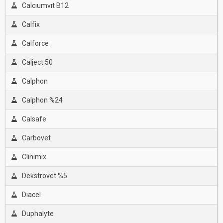
Calcıumvıt B12
Calfix
Calforce
Calject 50
Calphon
Calphon %24
Calsafe
Carbovet
Clinimix
Dekstrovet %5
Diacel
Duphalyte