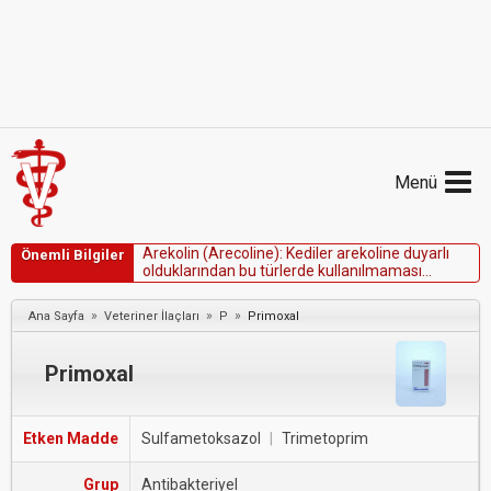
Menü
A
r
e
k
o
l
i
n
(
A
r
e
c
o
l
i
n
e
)
:
K
e
d
i
l
e
r
a
r
e
k
o
l
i
n
e
d
u
y
a
r
l
ı
Önemli Bilgiler
o
l
d
u
k
l
a
r
ı
n
d
a
n
b
u
t
ü
r
l
e
r
d
e
k
u
l
l
a
n
ı
l
m
a
m
a
s
ı
g
e
r
e
k
m
e
k
t
e
d
i
r
.
»
»
»
Ana Sayfa
Veteriner İlaçları
P
Primoxal
Primoxal
Etken Madde
Sulfametoksazol
|
Trimetoprim
Grup
Antibakteriyel