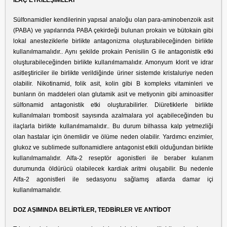
İLAÇ ETKİLEŞİMLERİ
Sülfonamidler kendilerinin yapısal analoğu olan para-aminobenzoik asit
(PABA) ve yapılarında PABA çekirdeği bulunan prokain ve bütokain gibi
lokal anesteziklerle birlikte antagonizma oluşturabileceğinden birlikte
kullanılmamalıdır.. Aynı şekilde prokain Penisilin G ile antagonistik etki
oluşturabileceğinden birlikte kullanılmamalıdır. Amonyum klorit ve idrar
asitleştiriciler ile birlikte verildiğinde üriner sistemde kristaluriye neden
olabilir. Nikotinamid, folik asit, kolin gibi B kompleks vitaminleri ve
bunların ön maddeleri olan glutamik asit ve metiyonin gibi aminoasitler
sülfonamid antagonistik etki oluşturabilirler. Diüretiklerle birlikte
kullanılmaları trombosit sayısında azalmalara yol açabileceğinden bu
ilaçlarla birlikte kullanılmamalıdır.. Bu durum bilhassa kalp yetmezliği
olan hastalar için önemlidir ve ölüme neden olabilir. Yardımcı enzimler,
glukoz ve sublimede sulfonamidlere antagonist etkili olduğundan birlikte
kullanılmamalıdır. Alfa-2 reseptör agonistleri ile beraber kulanım
durumunda öldürücü olabilecek kardiak aritmi oluşabilir. Bu nedenle
Alfa-2 agonistleri ile sedasyonu sağlamış atlarda damar içi
kullanılmamalıdır.
DOZ AŞIMINDA BELİRTİLER, TEDBİRLER VE ANTİDOT