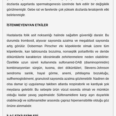
dozlarda aygırlarda spermatogenesis üzerinde fark edilir bir değişiklik
görülmemiştir. Gebe rat ve farelerde çok yüksek dozlarda teratojenik etki
belirlenmiştir.
İSTENMEYEN/YAN ETKİLER
Hastalarda folik asit noksanlığı halinde sağaltım güvenliği daralır. Bu
durumda trombosit, alyuvar sayısında azalma ve megablast sayısında
artış görülür. Doberman Pinscher ırkı köpeklerde olmak üzere tüm
köpeklerde, kan tablosunda bozulma, nonseptik poliarthritis ve deride
döküntülerle karakterize idiosinkratik zehirlenmelere neden olabilirler.
Özellikle uzun süreli kullanımda sulfonamid-DAB (diaminoprimidin)
kombinasyonları sürgün, kusma, deri döküntüleri, Stevens-Johnson
sendromu sarılık, hayal görme, anemi, pıhtılaşma bozukluğu,
sulfhemoglobinemi, granulosit sayısında azalma gözlenebilir. Nadiren de
olsa damar içi uygulamayı takiben atlarda respiratorik ve kardiyak şok
meydana gelebilir. Bu sebeple ürün vücut ısısında olmalı ve mümkün
olduğu kadar yavaş yapılmalıdır. Sülfonamidlere karşı aşırı duyarlılık
olabileceği ve sülfonamidler arasında çapraz hipersensibilite olduğu göz
önüne alınmalıdır.