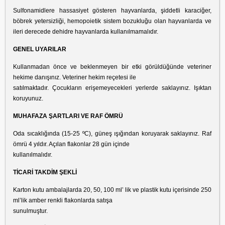
Sulfonamidlere hassasiyet gösteren hayvanlarda, şiddetli karaciğer,
böbrek yetersizliği, hemopoietik sistem bozukluğu olan hayvanlarda ve
ileri derecede dehidre hayvanlarda kullanılmamalıdır.
GENEL UYARILAR
Kullanmadan önce ve beklenmeyen bir etki görüldüğünde veteriner
hekime danışınız. Veteriner hekim reçetesi ile
satılmaktadır. Çocukların erişemeyecekleri yerlerde saklayınız. Işıktan
koruyunuz.
MUHAFAZA ŞARTLARI VE RAF ÖMRÜ
Oda sıcaklığında (15-25 ºC), güneş ışığından koruyarak saklayınız. Raf
ömrü 4 yıldır. Açılan flakonlar 28 gün içinde
kullanılmalıdır.
TİCARİ TAKDİM ŞEKLİ
Karton kutu ambalajlarda 20, 50, 100 ml’ lik ve plastik kutu içerisinde 250
ml’lik amber renkli flakonlarda satışa
sunulmuştur.