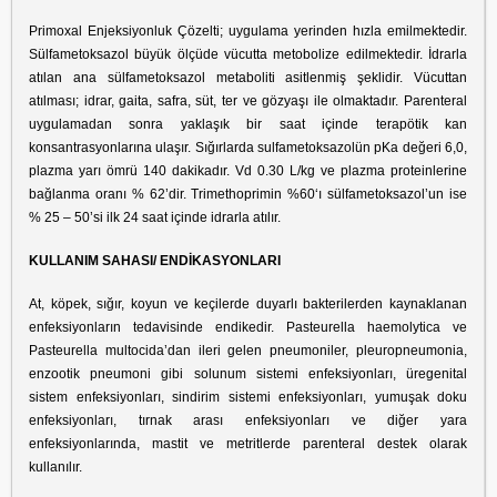
Primoxal Enjeksiyonluk Çözelti; uygulama yerinden hızla emilmektedir.
Sülfametoksazol büyük ölçüde vücutta metobolize edilmektedir. İdrarla
atılan ana sülfametoksazol metaboliti asitlenmiş şeklidir. Vücuttan
atılması; idrar, gaita, safra, süt, ter ve gözyaşı ile olmaktadır. Parenteral
uygulamadan sonra yaklaşık bir saat içinde terapötik kan
konsantrasyonlarına ulaşır. Sığırlarda sulfametoksazolün pKa değeri 6,0,
plazma yarı ömrü 140 dakikadır. Vd 0.30 L/kg ve plazma proteinlerine
bağlanma oranı % 62’dir. Trimethoprimin %60‘ı sülfametoksazol’un ise
% 25 – 50’si ilk 24 saat içinde idrarla atılır.
KULLANIM SAHASI/ ENDİKASYONLARI
At, köpek, sığır, koyun ve keçilerde duyarlı bakterilerden kaynaklanan
enfeksiyonların tedavisinde endikedir. Pasteurella haemolytica ve
Pasteurella multocida’dan ileri gelen pneumoniler, pleuropneumonia,
enzootik pneumoni gibi solunum sistemi enfeksiyonları, üregenital
sistem enfeksiyonları, sindirim sistemi enfeksiyonları, yumuşak doku
enfeksiyonları, tırnak arası enfeksiyonları ve diğer yara
enfeksiyonlarında, mastit ve metritlerde parenteral destek olarak
kullanılır.