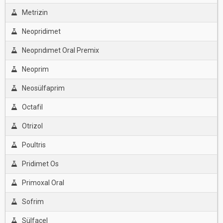
Metrizin
Neopridimet
Neoprıdımet Oral Premix
Neoprim
Neosülfaprim
Octafil
Otrizol
Poultris
Pridimet Os
Primoxal Oral
Sofrim
Sülfacel