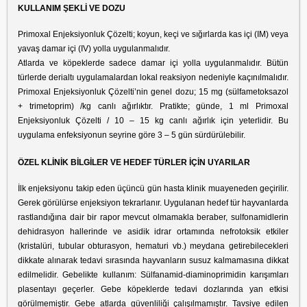
KULLANIM ŞEKLİ VE DOZU
Primoxal Enjeksiyonluk Çözelti; koyun, keçi ve sığırlarda kas içi (IM) veya
yavaş damar içi (IV) yolla uygulanmalıdır.
Atlarda ve köpeklerde sadece damar içi yolla uygulanmalıdır. Bütün
türlerde derialtı uygulamalardan lokal reaksiyon nedeniyle kaçınılmalıdır.
Primoxal Enjeksiyonluk Çözelti’nin genel dozu; 15 mg (sülfametoksazol
+ trimetoprim) /kg canlı ağırlıktır. Pratikte; günde, 1 ml Primoxal
Enjeksiyonluk Çözelti / 10 – 15 kg canlı ağırlık için yeterlidir. Bu
uygulama enfeksiyonun seyrine göre 3 – 5 gün sürdürülebilir.
ÖZEL KLİNİK BİLGİLER VE HEDEF TÜRLER İÇİN UYARILAR
İlk enjeksiyonu takip eden üçüncü gün hasta klinik muayeneden geçirilir.
Gerek görülürse enjeksiyon tekrarlanır. Uygulanan hedef tür hayvanlarda
rastlandığına dair bir rapor mevcut olmamakla beraber, sulfonamidlerin
dehidrasyon hallerinde ve asidik idrar ortamında nefrotoksik etkiler
(kristalüri, tubular obturasyon, hematuri vb.) meydana getirebilecekleri
dikkate alınarak tedavi sırasında hayvanların susuz kalmamasına dikkat
edilmelidir. Gebelikte kullanım: Sülfanamid-diaminoprimidin karışımları
plasentayı geçerler. Gebe köpeklerde tedavi dozlarında yan etkisi
görülmemiştir. Gebe atlarda güvenliliği çalışılmamıştır. Tavsiye edilen