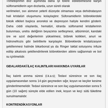
Trimetoprimin doz aşımında daha iyi tolere edilebilmesine karşın
sülfonamidlerin aşırı dozlarda, uzun süreli olarak
verilmeleri, sıvı alımının yeterli düzeyde olmaması veya dehidratasyon
hali kristalüri oluşumunu kolaylaştırır. Süfonamidlerin böbreklerdeki
toksik etkileri başlıca anoreksi ve depresyon haliyle kendini gösterir.
Daha ciddi olaylarda, hematüri, idrarda sülfonamid kristallerinin
bulunması, uretra deliğinin beyazımsı sertleşmesi, albüminüri, kandaki
üre ve azot değerlerinin yükselmesi, böbrek kolikleri, anuri ve
hidronefrozis gibi belirtilerle karşılaşılır. Böbreklerde kristalizasyon
şekillenmesi halinde bikarbonat ya da Ringer laktat solusyonu infuze
edilip alkalosis şekillendirilerek böbreklerden atılımı sağlanmalı ve bol
su içirilmelidir.
GIDALARDAKİ İLAÇ KALINTILARI HAKKINDA UYARILAR
İlaç kalıntı arınma süresi (i.k.a.s); Tedavi süresince ve son ilaç
uygulamasından sonra 14 gün geçmeden sığır, koyun ve keçiler kesime
gönderilmemelidir. Tedavi süresince ve son ilaç uygulamasından sonra 5
gün (10 sağım) süreyle elde edilen inek, koyun ve keçi sütü tüketime
sunulmamalıdır.
KONTRENDİKASYONLAR