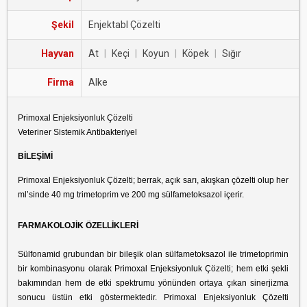
Şekil
Enjektabl Çözelti
Hayvan
At
|
Keçi
|
Koyun
|
Köpek
|
Sığır
Firma
Alke
Primoxal Enjeksiyonluk Çözelti
Veteriner Sistemik Antibakteriyel
BİLEŞİMİ
Primoxal Enjeksiyonluk Çözelti; berrak, açık sarı, akışkan çözelti olup her
ml’sinde 40 mg trimetoprim ve 200 mg sülfametoksazol içerir.
FARMAKOLOJİK ÖZELLİKLERİ
Sülfonamid grubundan bir bileşik olan sülfametoksazol ile trimetoprimin
bir kombinasyonu olarak Primoxal Enjeksiyonluk Çözelti; hem etki şekli
bakımından hem de etki spektrumu yönünden ortaya çıkan sinerjizma
sonucu üstün etki göstermektedir. Primoxal Enjeksiyonluk Çözelti