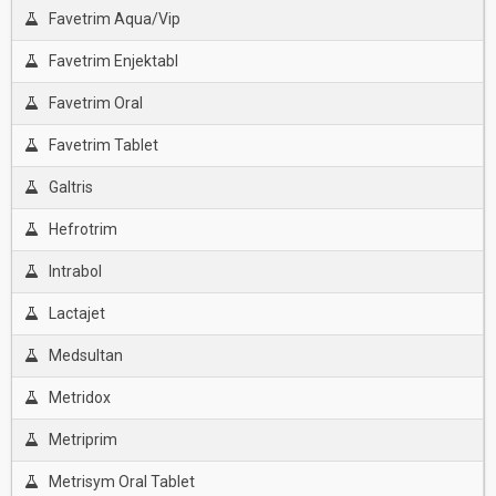
Favetrim Aqua/Vip
Favetrim Enjektabl
Favetrim Oral
Favetrim Tablet
Galtris
Hefrotrim
Intrabol
Lactajet
Medsultan
Metridox
Metriprim
Metrisym Oral Tablet