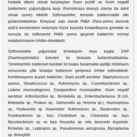
hastalık etkeni olarak karşılaşılan Gram pozitif ve Gram negatif
bakterilerin çoğunluğuna karşı (Penisilinaza dirençli olanlar da dahil
olmak üzere) etkilidir. Sülfonamidler; temelde bakteriostatik etki
göstermektedirler. Kimyasal yapı olarak PABA (Para-amino benzoik
asit)’e benzemeleri nedeniyle hücre bazında kompetisyona girmekte ve
sonuçta da sülfonamid PABA yerine geçerek bakterinin normal
metabolizmasını inhibe etmektedir.
Sülfonamidler çoğunlukla trimetoprim veya başka DAP
(Diaminopirimidin) türevleri ile birarada kullanılmaktadırlar.
Trimetoprimin bakteriyel bazdaki bir başka basamakta yaptığı inhibisyon
sonucunda çifte blokajla bakterinin gelişmesi inhibe edilmektedir.
Kombinasyona duyarlı bakteriler; Gram pozitif aeroblar: Staphylococcus
aureus, Streptococcus sp., Actinomyces sp., Corynebacterium sp.,
Listeria monocytogenes, Erysipelothrix rhuisiopathie. Gram negatif
aeroblar: Actinobacillus sp., Bordetella sp., Enterobacteriacea (E.coli,
Klebsiella sp., Proteus sp., Salmonella sp.,Yersinia sp.), Haemophilus
sp., Pasteurella sp. Anaeroblar: Actinomyces sp., Bacteroides sp.,
Fusobacterium sp., bazı Clostridium sp., Chlamydia sp. bazı
Mycobacterium sp. ve bazı Nocardia sp. orta derecede duyarlıdır.
Ricketsia sp., Leptospira sp., Pseudomonas aeruginosa, Mycoplasma
sp. dirençlidir.