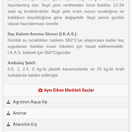
hazırlanmış olur. İlaçlı yem verilmeden önce balıklar 12-24
saat aç bırakılmalıdır. İlaçlı yem oranı suyun sıcaklığına ve
balıkların büyüklüğüne göre değişebilir. İlaçlı yemin günlük
olarak hazırlanması önerilir.
İlaç Kalıntı Arınma Süresi (İ.K.A.S.):
Günlük su sıcaklıkları toplamı 550°C’ye ulaşıncaya kadar ilaç
uygulanan balıklar insan tüketimi için hasat edilmemelidir.
İ.K.A.S. balıketi için 550°C/gündür.
Ambalaj Şekli:
0.5, 1, 2.5, 5 kg.lık plastik kavanozlarda ve 20 kg.lık kraft
torbalarda takdim edilmiştir.
Aynı Etken Maddeli İlaçlar
Agrotrim Aqua Vip
Animar
Atavetrin Enj