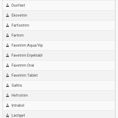
Duofast
Ekovetrin
Farfostrim
Fartrım
Favetrim Aqua/Vip
Favetrim Enjektabl
Favetrim Oral
Favetrim Tablet
Galtris
Hefrotrim
Intrabol
Lactajet