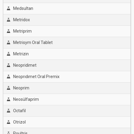
Medsultan
Metridox
Metriprim
Metrisym Oral Tablet
Metrizin
Neopridimet
Neoprıdımet Oral Premix
Neoprim
Neosülfaprim
Octafil
Otrizol
Poultris