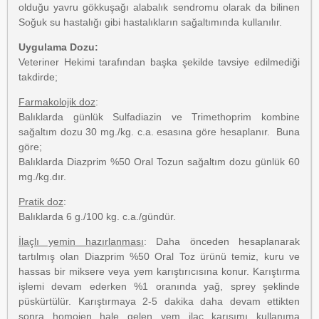
olduğu yavru gökkuşağı alabalık sendromu olarak da bilinen
Soğuk su hastalığı gibi hastalıkların sağaltımında kullanılır.
Uygulama Dozu:
Veteriner Hekimi tarafından başka şekilde tavsiye edilmediği
takdirde;
Farmakolojik doz
:
Balıklarda günlük Sulfadiazin ve Trimethoprim kombine
sağaltım dozu 30 mg./kg. c.a. esasına göre hesaplanır. Buna
göre;
Balıklarda Diazprim %50 Oral Tozun sağaltım dozu günlük 60
mg./kg.dır.
Pratik doz
:
Balıklarda 6 g./100 kg. c.a./gündür.
İlaçlı yemin hazırlanması
: Daha önceden hesaplanarak
tartılmış olan Diazprim %50 Oral Toz ürünü temiz, kuru ve
hassas bir miksere veya yem karıştırıcısına konur. Karıştırma
işlemi devam ederken %1 oranında yağ, sprey şeklinde
püskürtülür. Karıştırmaya 2-5 dakika daha devam ettikten
sonra homojen hale gelen yem ilaç karışımı kullanıma