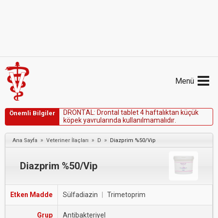
Menü
D
R
O
N
T
A
L
:
D
r
o
n
t
a
l
t
a
b
l
e
t
4
h
a
f
t
a
l
ı
k
t
a
n
k
ü
ç
ü
k
Önemli Bilgiler
k
ö
p
e
k
y
a
v
r
u
l
a
r
ı
n
d
a
k
u
l
l
a
n
ı
l
m
a
m
a
l
ı
d
ı
r
.
»
»
»
Ana Sayfa
Veteriner İlaçları
D
Diazprim %50/Vip
Diazprim %50/Vip
Etken Madde
Sülfadiazin
|
Trimetoprim
Grup
Antibakteriyel