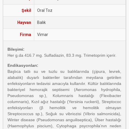
Şekil
Oral Toz
Hayvan
Balık
Firma
Vimar
Bileşimi:
Her g.da 416.7 mg. Sulfadiazin, 83.3 mg. Trimetoprim içerir.
Endikasyonları:
Başlıca tatlı su ve tuzlu su balıklarında (çipura, levrek,
alabalık) duyarlı bakteriler tarafından meydana getirilen
enfeksiyonların tedavisi amacıyla kullanılır. Kültür balıklarında
bakteriyel hemorajik septisemi (Aeromonas hydrophila,
Pseudomonas sp.), Kolumnaris hastalığı (Flexibacter
columnaris), Kızıl ağız hastalığı (Yersinia ruckerii), Streptococ
enfeksiyonları (β hemolitik ve hemolitik olmayan
Streptococcus sp.), Soğuk su vibriozisi (Vibrio salmonicida),
Winter disease (Pseudomonas anguiliseptica), Ülser hastalığı
(Haemophylus piscium), Cytophaga psycrophila’nın neden