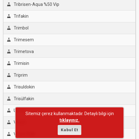
Tribrisen-Aqua %50 Vip
Trifakin
Trimbol
Trimesem
Trimetova
Trimisin
Triprim
Trisuldokin
Trisülfakin
Uterol
Sitemiz çerez kullanmaktadır. Detaylı bilgi için
tıklayınız.
Vitrim
Kabul Et
Vitrim %48