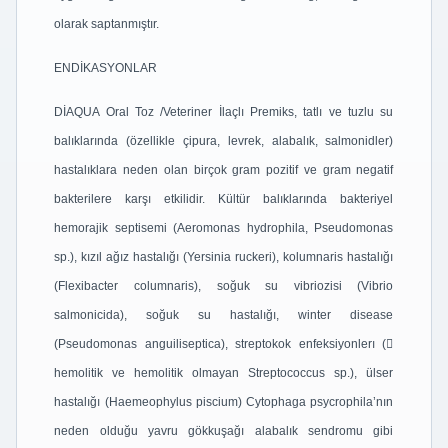
olarak saptanmıştır.
ENDİKASYONLAR
DİAQUA Oral Toz /Veteriner İlaçlı Premiks, tatlı ve tuzlu su
balıklarında (özellikle çipura, levrek, alabalık, salmonidler)
hastalıklara neden olan birçok gram pozitif ve gram negatif
bakterilere karşı etkilidir. Kültür balıklarında bakteriyel
hemorajik septisemi (Aeromonas hydrophila, Pseudomonas
sp.), kızıl ağız hastalığı (Yersinia ruckeri), kolumnaris hastalığı
(Flexibacter columnaris), soğuk su vibriozisi (Vibrio
salmonicida), soğuk su hastalığı, winter disease
(Pseudomonas anguiliseptica), streptokok enfeksiyonlerı (
hemolitik ve hemolitik olmayan Streptococcus sp.), ülser
hastalığı (Haemeophylus piscium) Cytophaga psycrophila’nın
neden olduğu yavru gökkuşağı alabalık sendromu gibi