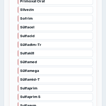
Primoxal Oral
Silvezin
Sofrim
Sülfacel
Sulfacid
Sülfadim-Tr
Sulfakill
Sülfamed
Sülfamega
Sülfamid-T
Sulfaprim
Sulfaprim S
Sulfasym