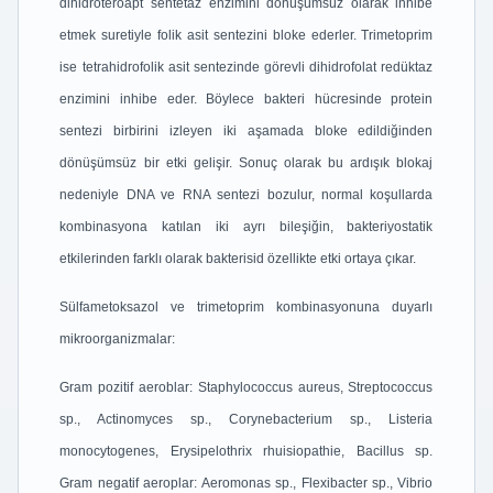
dihidroteroapt sentetaz enzimini dönüşümsüz olarak inhibe
etmek suretiyle folik asit sentezini bloke ederler. Trimetoprim
ise tetrahidrofolik asit sentezinde görevli dihidrofolat redüktaz
enzimini inhibe eder. Böylece bakteri hücresinde protein
sentezi birbirini izleyen iki aşamada bloke edildiğinden
dönüşümsüz bir etki gelişir. Sonuç olarak bu ardışık blokaj
nedeniyle DNA ve RNA sentezi bozulur, normal koşullarda
kombinasyona katılan iki ayrı bileşiğin, bakteriyostatik
etkilerinden farklı olarak bakterisid özellikte etki ortaya çıkar.
Sülfametoksazol ve trimetoprim kombinasyonuna duyarlı
mikroorganizmalar:
Gram pozitif aeroblar: Staphylococcus aureus, Streptococcus
sp., Actinomyces sp., Corynebacterium sp., Listeria
monocytogenes, Erysipelothrix rhuisiopathie, Bacillus sp.
Gram negatif aeroplar: Aeromonas sp., Flexibacter sp., Vibrio