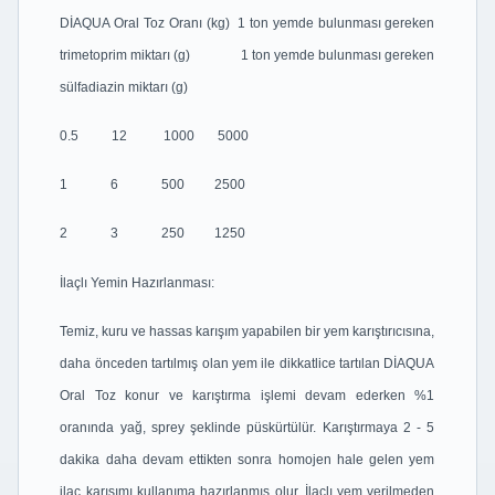
DİAQUA Oral Toz Oranı (kg) 1 ton yemde bulunması gereken
trimetoprim miktarı (g) 1 ton yemde bulunması gereken
sülfadiazin miktarı (g)
0.5 12 1000 5000
1 6 500 2500
2 3 250 1250
İlaçlı Yemin Hazırlanması:
Temiz, kuru ve hassas karışım yapabilen bir yem karıştırıcısına,
daha önceden tartılmış olan yem ile dikkatlice tartılan DİAQUA
Oral Toz konur ve karıştırma işlemi devam ederken %1
oranında yağ, sprey şeklinde püskürtülür. Karıştırmaya 2 - 5
dakika daha devam ettikten sonra homojen hale gelen yem
ilaç karışımı kullanıma hazırlanmış olur. İlaçlı yem verilmeden