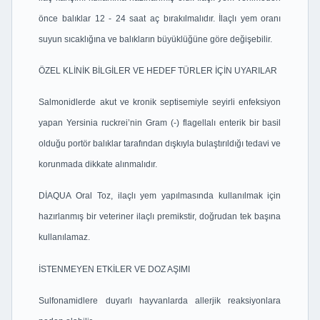
önce balıklar 12 - 24 saat aç bırakılmalıdır. İlaçlı yem oranı
suyun sıcaklığına ve balıkların büyüklüğüne göre değişebilir.
ÖZEL KLİNİK BİLGİLER VE HEDEF TÜRLER İÇİN UYARILAR
Salmonidlerde akut ve kronik septisemiyle seyirli enfeksiyon
yapan Yersinia ruckrei’nin Gram (-) flagellalı enterik bir basil
olduğu portör balıklar tarafından dışkıyla bulaştırıldığı tedavi ve
korunmada dikkate alınmalıdır.
DİAQUA Oral Toz, ilaçlı yem yapılmasında kullanılmak için
hazırlanmış bir veteriner ilaçlı premikstir, doğrudan tek başına
kullanılamaz.
İSTENMEYEN ETKİLER VE DOZ AŞIMI
Sulfonamidlere duyarlı hayvanlarda allerjik reaksiyonlara