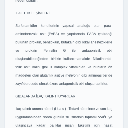
neden olabilir.
İLAÇ ETKİLEŞİMLERİ
Sulfonamidler kendilerinin yapısal analoğu olan para-
aminobenzoik asit (PABA) ve yapılarında PABA çekirdeği
bulunan prokain, benzokain, butakain gibi lokal anesteziklerle
ve prokain Penisilin G ile antagonistik etki
oluşturabileceğinden birlikte kullanılmamalıdır. Nikotinamid,
folik asit, kolin gibi B komplex vitaminleri ve bunların ön
maddeleri olan glutamik asit ve metiyonin gibi aminoasitler de
zayıf derecede olmak üzere antagonistik etki oluşturabilirler.
GIDALARDA İLAÇ KALINTI UYARILARI
İlaç kalıntı arınma süresi (i.k.a.s.) : Tedavi süresince ve son ilaç
uygulamasından sonra günlük su ısılarının toplamı 550⁰C’ye
ulaşıncaya kadar balıklar insan tüketimi için hasat