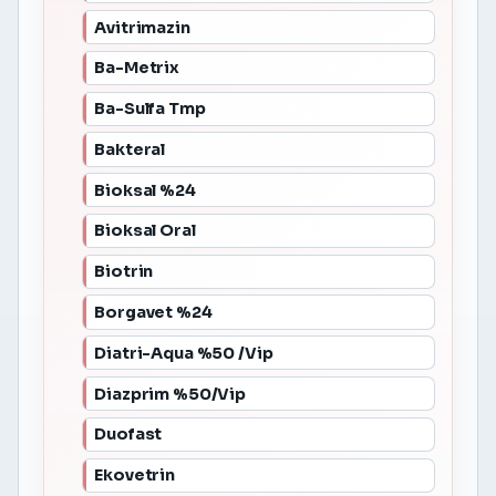
Avitrimazin
Ba-Metrix
Ba-Sulfa Tmp
Bakteral
Bioksal %24
Bioksal Oral
Biotrin
Borgavet %24
Diatri-Aqua %50 /Vip
Diazprim %50/Vip
Duofast
Ekovetrin