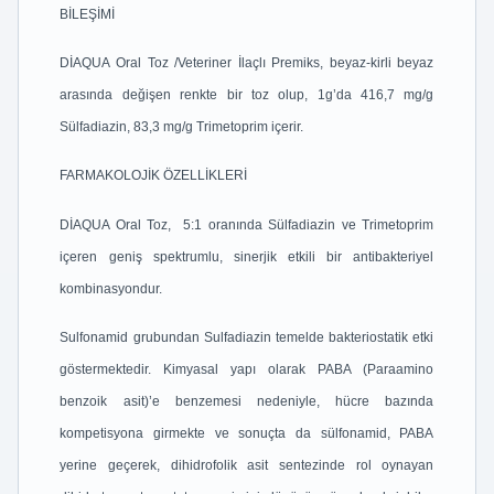
BİLEŞİMİ
DİAQUA Oral Toz /Veteriner İlaçlı Premiks, beyaz-kirli beyaz
arasında değişen renkte bir toz olup, 1g’da 416,7 mg/g
Sülfadiazin, 83,3 mg/g Trimetoprim içerir.
FARMAKOLOJİK ÖZELLİKLERİ
DİAQUA Oral Toz, 5:1 oranında Sülfadiazin ve Trimetoprim
içeren geniş spektrumlu, sinerjik etkili bir antibakteriyel
kombinasyondur.
Sulfonamid grubundan Sulfadiazin temelde bakteriostatik etki
göstermektedir. Kimyasal yapı olarak PABA (Paraamino
benzoik asit)’e benzemesi nedeniyle, hücre bazında
kompetisyona girmekte ve sonuçta da sülfonamid, PABA
yerine geçerek, dihidrofolik asit sentezinde rol oynayan