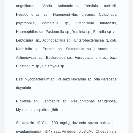
anguillorum, Vibrio salmonicida, Yersinia ruckerii,
Pseudomonas sp., Haemeophylus piscium, Cytophaga
psycrophila, Bordetella sp., Francisella tularensis,
Haemophilus sp., Pasteurella sp., Yersinia sp., Borrelia sp. ve
Leptospira sp., Actinobacillus sp., Enterobacteriacea (E.coli,
Klebsiella sp., Proteus sp., Salmonella sp.,.). Anaeroblar:
Actinomyces sp., Bacteroides sp., Fussobacterium sp., bazı
Clostridium sp., Chlamydia sp.
Bazı Mycobacterium sp., ve bazı Nocardia sp. orta derecede
duyarlıdır.
Ricketsia sp., Leptospira sp., Pseudomonas aeruginosa,
Mycoplasma sp.dirençlidir.
Sülfadiazin 10°C’de 100 mg/kg dozunda sazan balıklarına
uygulandığında t ½ 47 saat Vd değeri 0.53 L/kg, Cl değeri 7.9