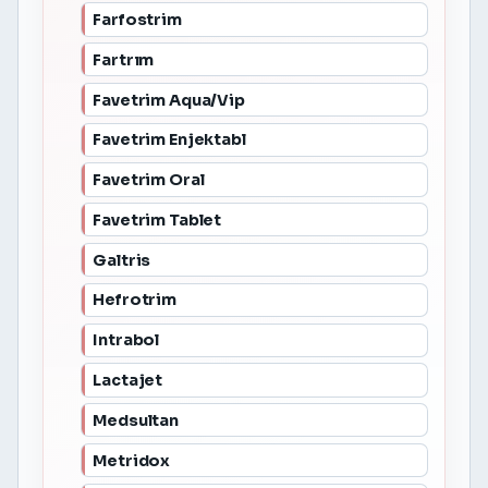
Farfostrim
Fartrım
Favetrim Aqua/Vip
Favetrim Enjektabl
Favetrim Oral
Favetrim Tablet
Galtris
Hefrotrim
Intrabol
Lactajet
Medsultan
Metridox