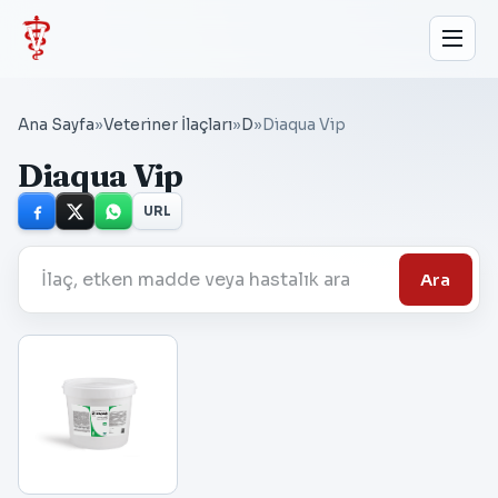
Ana Sayfa
»
Veteriner İlaçları
»
D
»
Diaqua Vip
Diaqua Vip
URL
Ara