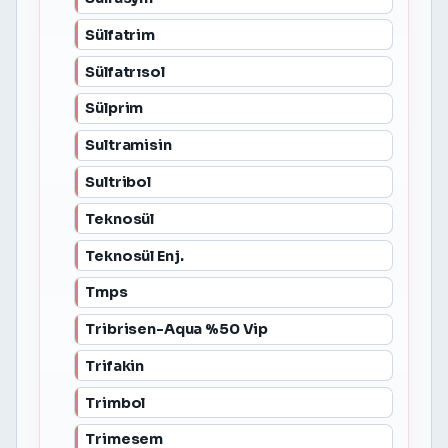
Sülfatrim
Sülfatrısol
Sülprim
Sultramisin
Sultribol
Teknosül
Teknosül Enj.
Tmps
Tribrisen-Aqua %50 Vip
Trifakin
Trimbol
Trimesem