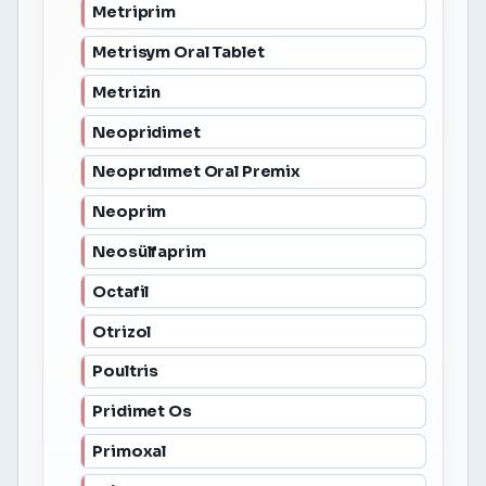
Metriprim
Metrisym Oral Tablet
Metrizin
Neopridimet
Neoprıdımet Oral Premix
Neoprim
Neosülfaprim
Octafil
Otrizol
Poultris
Pridimet Os
Primoxal