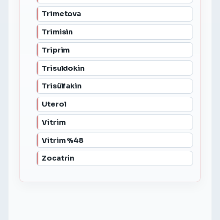
Trimetova
Trimisin
Triprim
Trisuldokin
Trisülfakin
Uterol
Vitrim
Vitrim %48
Zocatrin