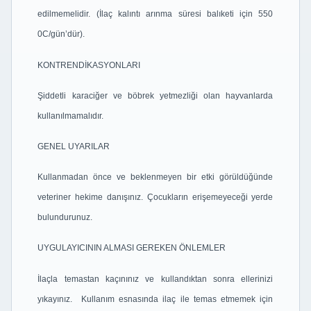
edilmemelidir. (İlaç kalıntı arınma süresi balıketi için 550
0C/gün’dür).
KONTRENDİKASYONLARI
Şiddetli karaciğer ve böbrek yetmezliği olan hayvanlarda
kullanılmamalıdır.
GENEL UYARILAR
Kullanmadan önce ve beklenmeyen bir etki görüldüğünde
veteriner hekime danışınız. Çocukların erişemeyeceği yerde
bulundurunuz.
UYGULAYICININ ALMASI GEREKEN ÖNLEMLER
İlaçla temastan kaçınınız ve kullandıktan sonra ellerinizi
yıkayınız. Kullanım esnasında ilaç ile temas etmemek için