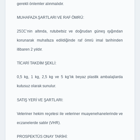
gerekli önlemler alınmalıdır.
MUHAFAZA ŞARTLARI VE RAF ÖMRÜ:
25C’nin altında, rutubetsiz ve doğrudan güneş ışığından
korunarak muhafaza edildiğinde raf ömrü imal tarihinden
itibaren 2 yıldır.
TİCARİ TAKDİM ŞEKLİ:
0,5 kg, 1 kg, 2,5 kg ve 5 kg’lık beyaz plastik ambalajlarda
kutusuz olarak sunulur.
SATIŞ YERİ VE ŞARTLARI:
Veteriner hekim reçetesi ile veteriner muayenehanelerinde ve
eczanelerde satılır (VHR).
PROSPEKTÜS ONAY TARİHİ: