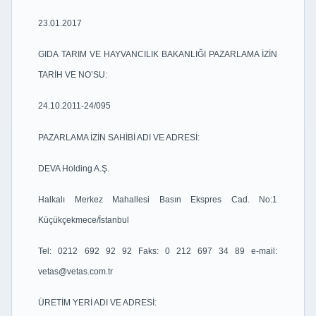
23.01.2017
GIDA TARIM VE HAYVANCILIK BAKANLIĞI PAZARLAMA İZİN
TARİH VE NO’SU:
24.10.2011-24/095
PAZARLAMA İZİN SAHİBİ ADI VE ADRESİ:
DEVA Holding A.Ş.
Halkalı Merkez Mahallesi Basın Ekspres Cad. No:1
Küçükçekmece/İstanbul
Tel: 0212 692 92 92 Faks: 0 212 697 34 89 e-mail:
vetas@vetas.com.tr
ÜRETİM YERİ ADI VE ADRESİ: