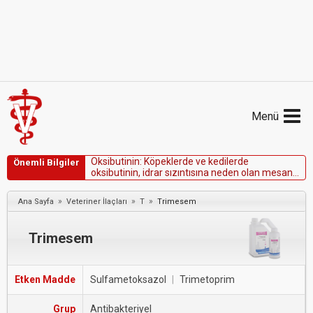
Menü
O
k
s
i
b
u
t
i
n
i
n
:
K
ö
p
e
k
l
e
r
d
e
v
e
k
e
d
i
l
e
r
d
e
Önemli Bilgiler
o
k
s
i
b
u
t
i
n
i
n
,
i
d
r
a
r
s
ı
z
ı
n
t
ı
s
ı
n
a
n
e
d
e
n
o
l
a
n
m
e
s
a
n
e
s
p
a
z
m
l
a
r
ı
n
ı
d
u
r
d
u
r
m
a
y
a
y
a
r
d
ı
m
c
ı
o
l
m
a
k
i
ç
i
n
k
u
l
l
a
n
ı
l
ı
r
.
»
»
»
Ana Sayfa
Veteriner İlaçları
T
Trimesem
Trimesem
Etken Madde
Sulfametoksazol
|
Trimetoprim
Grup
Antibakteriyel