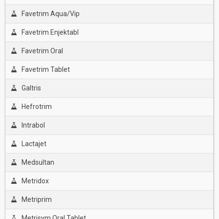
Favetrim Aqua/Vip
Favetrim Enjektabl
Favetrim Oral
Favetrim Tablet
Galtris
Hefrotrim
Intrabol
Lactajet
Medsultan
Metridox
Metriprim
Metrisym Oral Tablet