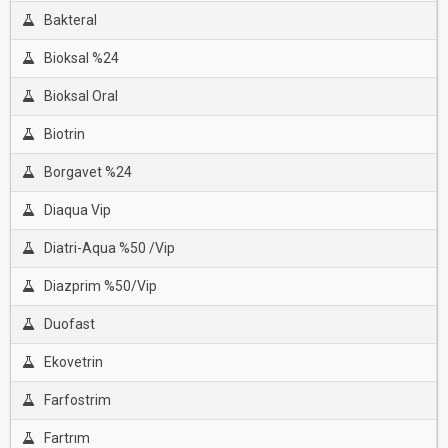
Bakteral
Bioksal %24
Bioksal Oral
Biotrin
Borgavet %24
Diaqua Vip
Diatri-Aqua %50 /Vip
Diazprim %50/Vip
Duofast
Ekovetrin
Farfostrim
Fartrım