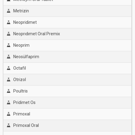
Metrizin
Neopridimet
Neoprıdımet Oral Premix
Neoprim
Neosülfaprim
Octafil
Otrizol
Poultris
Pridimet Os
Primoxal
Primoxal Oral