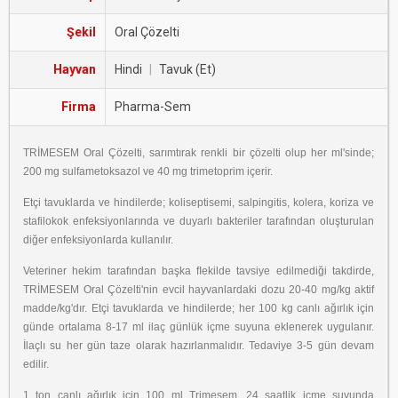
Şekil
Oral Çözelti
Hayvan
Hindi
|
Tavuk (Et)
Firma
Pharma-Sem
TRİMESEM Oral Çözelti, sarımtırak renkli bir çözelti olup her ml'sinde;
200 mg sulfametoksazol ve 40 mg trimetoprim içerir.
Etçi tavuklarda ve hindilerde; koliseptisemi, salpingitis, kolera, koriza ve
stafilokok enfeksiyonlarında ve duyarlı bakteriler tarafından oluşturulan
diğer enfeksiyonlarda kullanılır.
Veteriner hekim tarafından başka ﬂekilde tavsiye edilmediği takdirde,
TRİMESEM Oral Çözelti'nin evcil hayvanlardaki dozu 20-40 mg/kg aktif
madde/kg'dır. Etçi tavuklarda ve hindilerde; her 100 kg canlı ağırlık için
günde ortalama 8-17 ml ilaç günlük içme suyuna eklenerek uygulanır.
İlaçlı su her gün taze olarak hazırlanmalıdır. Tedaviye 3-5 gün devam
edilir.
1 ton canlı ağırlık için 100 ml Trimesem, 24 saatlik içme suyunda