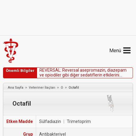
Menü
R
E
V
E
R
S
A
L
:
R
e
v
e
r
s
a
l
a
s
e
p
r
o
m
a
z
i
n
,
d
i
a
z
e
p
a
m
Önemli Bilgiler
v
e
o
p
i
o
d
i
l
e
r
g
i
b
i
d
i
ğ
e
r
s
e
d
a
t
i
f
l
e
r
i
n
e
t
k
i
l
e
r
i
n
i
e
l
i
m
i
n
e
e
t
m
e
d
e
k
u
l
l
a
n
ı
l
m
a
m
a
l
ı
d
ı
r
.
B
u
t
o
r
f
a
n
o
l
,
m
e
d
e
t
o
m
i
d
i
n
v
e
k
e
t
a
m
i
n
k
o
b
i
n
a
s
y
o
n
u
»
»
»
Ana Sayfa
Veteriner İlaçları
O
Octafil
u
y
g
u
l
a
n
d
ı
p
ı
n
d
a
R
e
v
e
r
s
a
l
k
u
l
l
a
n
ı
l
m
a
m
a
l
ı
d
ı
r
.
Octafil
Etken Madde
Sülfadiazin
|
Trimetoprim
Grup
Antibakteriyel