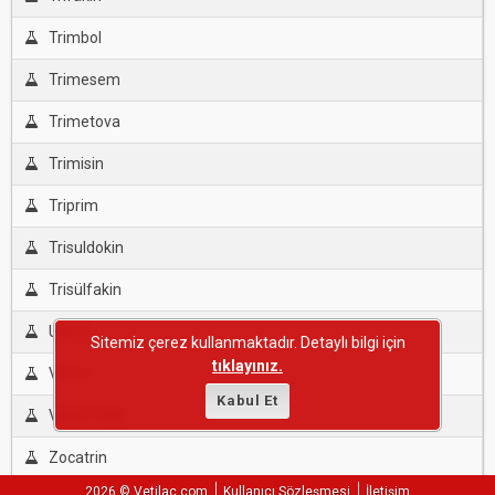
Trimbol
Trimesem
Trimetova
Trimisin
Triprim
Trisuldokin
Trisülfakin
Uterol
Sitemiz çerez kullanmaktadır. Detaylı bilgi için
tıklayınız.
Vitrim
Kabul Et
Vitrim %48
Zocatrin
2026 © Vetilac.com
Kullanıcı Sözleşmesi
İletişim