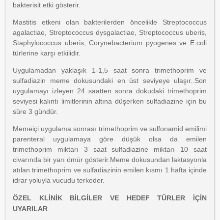
bakterisit etki gösterir.
Mastitis etkeni olan bakterilerden öncelikle Streptococcus
agalactiae, Streptococcus dysgalactiae, Streptococcus uberis,
Staphylococcus uberis, Corynebacterium pyogenes ve E.coli
türlerine karşı etkilidir.
Uygulamadan yaklaşık 1-1,5 saat sonra trimethoprim ve
sulfadiazin meme dokusundaki en üst seviyeye ulaşır..Son
uygulamayı izleyen 24 saatten sonra dokudaki trimethoprim
seviyesi kalıntı limitlerinin altına düşerken sulfadiazine için bu
süre 3 gündür.
Memeiçi uygulama sonrası trimethoprim ve sulfonamid emilimi
parenteral uygulamaya göre düşük olsa da emilen
trimethoprim miktarı 3 saat sulfadiazine miktarı 10 saat
civarında bir yarı ömür gösterir.Meme dokusundan laktasyonla
atılan trimethoprim ve sulfadiazinin emilen kısmı 1 hafta içinde
idrar yoluyla vucudu terkeder.
ÖZEL KLİNİK BİLGİLER VE HEDEF TÜRLER İÇİN
UYARILAR