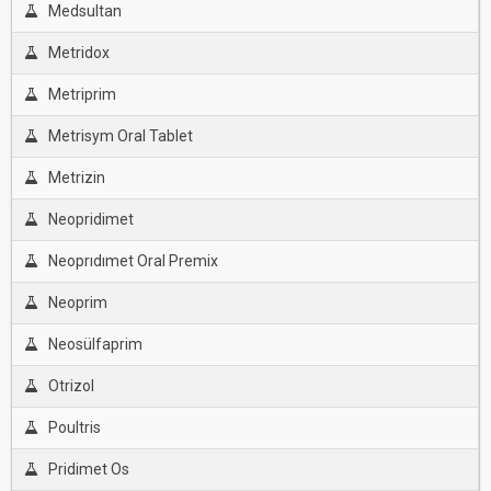
Medsultan
Metridox
Metriprim
Metrisym Oral Tablet
Metrizin
Neopridimet
Neoprıdımet Oral Premix
Neoprim
Neosülfaprim
Otrizol
Poultris
Pridimet Os