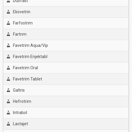
Duofast
Ekovetrin
Farfostrim
Fartrım
Favetrim Aqua/Vip
Favetrim Enjektabl
Favetrim Oral
Favetrim Tablet
Galtris
Hefrotrim
Intrabol
Lactajet