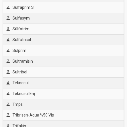
Sulfaprim S
Sulfasym
Sülfatrim
Sülfatrısol
Sülprim
Sultramisin
Sultribol
Teknosül
Teknosül Enj.
Tmps
Tribrisen-Aqua %50 Vip
Trifakin