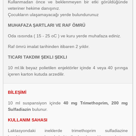
Kullanmadan önce ve beklenmeyen bir etki görüldüğünde
veteriner hekime danışınız.
Çocukların ulaşamayacağı yerde bulundurunuz
MUHAFAZA ŞARTLARI VE RAF ÖMRÜ
Oda ısısında ( 15 - 25 oC ) ve kuru yerde muhafaza ediniz.
Raf ömrü imalat tarihinden itibaren 2 yıldır.
TICARI TAKDIM ŞEKLI ŞEKLI
10 ml.lik beyaz polietilen enjektörler içinde 4 veya 40 şırınga
içeren karton kutuda arzedilir.
BİLEŞİMİ
10 ml suspansiyon içinde
40 mg Trimethoprim, 200 mg
Sulfadiazin
bulunur.
KULLANIM SAHASI
Laktasyondaki ineklerde trimethoprim sulfadiazine