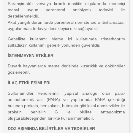
Paranşimatöz ve/veya kronik mastitis olgularında memeiçi
tedavi uygun parenteral antibiyotik tedavisi ile
desteklenmelidir.
Akut yangılı durumlarda parenteral non-steroid antinflamatuar
uygulanması tedaviyi desekleyici etki sağlayabilir.
Gebelikte kullanım: Meme içi kullanımda trimethoprim
sulfadiazin kullanımı gebelik yönünden güvenlidir.
İSTENMEYEN ETKİLERİ
Duyarlı hayvanlarda meme derisinde kızarıklık ve döküntüler
gözlenebilir.
İLAÇ ETKİLEŞİMLERİ
Sülfonamidler kendilerinin yapısal analogu olan para-
aminobenzoik asit (PABA) ve yapılarında PABA çekirdeği
bulunan prokain, benzokain, butokain gibi lokal anastezikler ile
prokain penisilin G ile birlikte antagonizma
oluşturabileceğinden birlikte kullanılmamalıdır.
DOZ AŞIMINDA BELİRTİLER VE TEDBİRLER