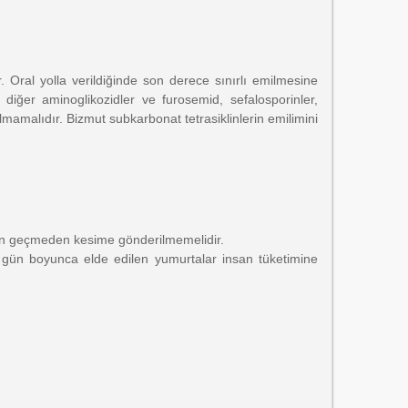
. Oral yolla verildiğinde son derece sınırlı emilmesine
, diğer aminoglikozidler ve furosemid, sefalosporinler,
nılmamalıdır. Bizmut subkarbonat tetrasiklinlerin emilimini
 gün geçmeden kesime gönderilmemelidir.
1 gün boyunca elde edilen yumurtalar insan tüketimine