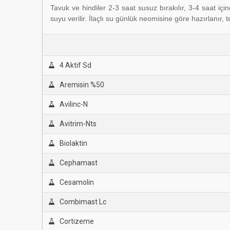
Tavuk ve hindiler 2-3 saat susuz bırakılır, 3-4 saat i
suyu verilir. İlaçlı su
günlük neomisine göre hazırlanır, te
4 Aktif Sd
Aremisin %50
Avilinc-N
Avitrim-Nts
Biolaktin
Cephamast
Cesamolin
Combimast Lc
Cortizeme