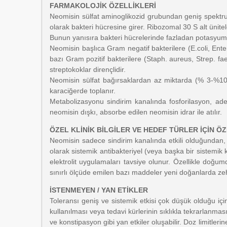
FARMAKOLOJİK ÖZELLİKLERİ
Neomisin sülfat aminoglikozid grubundan geniş spektrumlu
olarak bakteri hücresine girer. Ribozomal 30 S alt ünitele
Bunun yanısıra bakteri hücrelerinde fazladan potasyum,
Neomisin başlıca Gram negatif bakterilere (E.coli, Enter
bazı Gram pozitif bakterilere (Staph. aureus, Strep. faec
streptokoklar dirençlidir.
Neomisin sülfat bağırsaklardan az miktarda (% 3-%10)
karaciğerde toplanır.
Metabolizasyonu sindirim kanalında fosforilasyon, ade
neomisin dışkı, absorbe edilen neomisin idrar ile atılır.
ÖZEL KLİNİK BİLGİLER VE HEDEF TÜRLER İÇİN Ö
Neomisin sadece sindirim kanalında etkili olduğundan, 
olarak sistemik antibakteriyel (veya başka bir sistemik 
elektrolit uygulamaları tavsiye olunur. Özellikle doğu
sınırlı ölçüde emilen bazı maddeler yeni doğanlarda z
İSTENMEYEN / YAN ETİKLER
Toleransı geniş ve sistemik etkisi çok düşük olduğu içi
kullanılması veya tedavi kürlerinin sıklıkla tekrarlanmas
ve konstipasyon gibi yan etkiler oluşabilir. Doz limitle