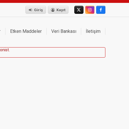
Giriş
Kayıt
r
Etken Maddeler
Veri Bankası
İletişim
o
n
i
s
t
.