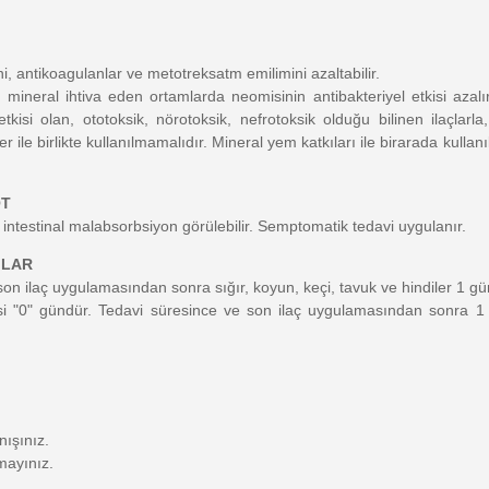
ini, antikoagulanlar ve metotreksatm emilimini azaltabilir.
ineral ihtiva eden ortamlarda neomisinin antibakteriyel etkisi azalır
tkisi olan, ototoksik, nörotoksik, nefrotoksik olduğu bilinen ilaçlarla
ler ile birlikte kullanılmamalıdır. Mineral yem katkıları ile birarada kulla
OT
 intestinal malabsorbsiyon görülebilir. Semptomatik tedavi uygulanır.
ILAR
e son ilaç uygulamasından sonra sığır, koyun, keçi, tavuk ve hindiler 1
resi "0" gündür. Tedavi süresince ve son ilaç uygulamasından sonra 
ışınız.
mayınız.