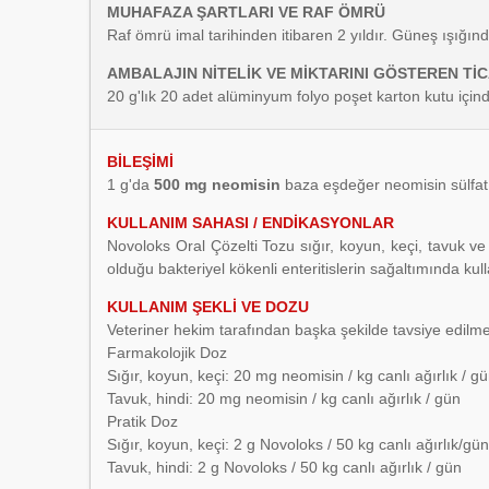
MUHAFAZA ŞARTLARI VE RAF ÖMRÜ
Raf ömrü imal tarihinden itibaren 2 yıldır. Güneş ışığın
AMBALAJIN NİTELİK VE MİKTARINI GÖSTEREN TİC
20 g'lık 20 adet alüminyum folyo poşet karton kutu için
BİLEŞİMİ
1 g'da
500 mg neomisin
baza eşdeğer neomisin sülfat i
KULLANIM SAHASI / ENDİKASYONLAR
Novoloks Oral Çözelti Tozu sığır, koyun, keçi, tavuk ve
olduğu bakteriyel kökenli
enteritislerin sağaltımında kulla
KULLANIM ŞEKLİ VE DOZU
Veteriner hekim tarafından başka şekilde tavsiye edilm
Farmakolojik Doz
Sığır, koyun, keçi: 20 mg neomisin / kg
canlı ağırlık / g
Tavuk, hindi: 20 mg
neomisin / kg canlı ağırlık / gün
Pratik Doz
Sığır, koyun, keçi: 2 g Novoloks / 50 kg canlı
ağırlık/gün
Tavuk, hindi: 2 g Novoloks
/ 50 kg canlı ağırlık / gün