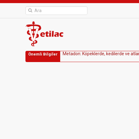
M
e
t
a
d
o
n
:
K
ö
p
e
k
l
e
r
d
e
,
k
e
d
i
l
e
r
d
e
v
e
a
t
l
a
Önemli Bilgiler