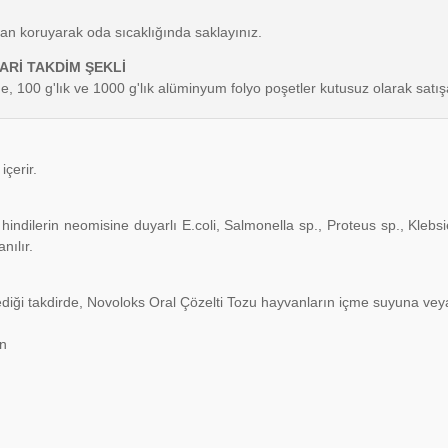
dan koruyarak oda sıcaklığında saklayınız.
ARİ TAKDİM ŞEKLİ
de, 100 g'lık ve 1000 g'lık alüminyum folyo poşetler kutusuz olarak sat
çerir.
 hindilerin neomisine duyarlı E.coli, Salmonella sp.,
Proteus sp., Klebsi
nılır.
ediği takdirde, Novoloks Oral Çözelti Tozu
hayvanların içme suyuna veya s
ün