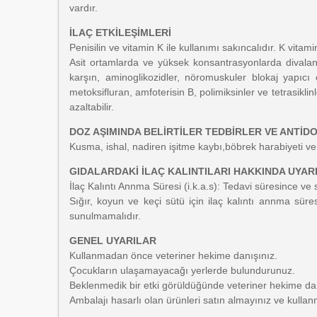
vardır.
İLAÇ ETKİLEŞİMLERİ
Penisilin ve vitamin K ile kullanımı sakıncalıdır. K vitam
Asit ortamlarda ve yüksek konsantrasyonlarda divalan m
karşın, aminoglikozidler, nöromuskuler blokaj yapıcı e
metoksifluran, amfoterisin B, polimiksinler ve tetrasiklin
azaltabilir.
DOZ AŞIMINDA BELİRTİLER TEDBİRLER VE ANTİD
Kusma, ishal, nadiren işitme kaybı,böbrek harabiyeti ve
GIDALARDAKİ İLAÇ KALINTILARI HAKKINDA UYAR
İlaç Kalıntı Annma Süresi (i.k.a.s): Tedavi süresince v
Sığır, koyun ve keçi sütü için ilaç kalıntı annma sü
sunulmamalıdır.
GENEL UYARILAR
Kullanmadan önce veteriner hekime danışınız.
Çocukların ulaşamayacağı yerlerde bulundurunuz.
Beklenmedik bir etki görüldüğünde veteriner hekime dan
Ambalajı hasarlı olan ürünleri satın almayınız ve kullan