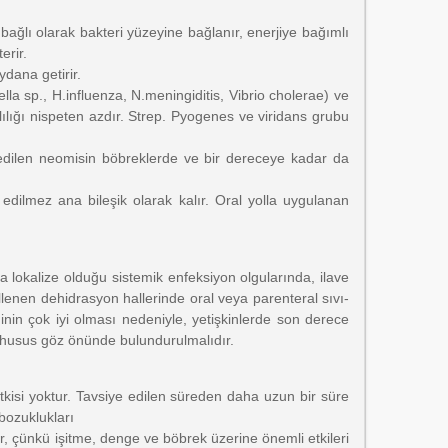
 bağlı olarak bakteri yüzeyine bağlanır, enerjiye bağımlı
erir.
dana getirir.
la sp., H.influenza, N.meningiditis, Vibrio cholerae) ve
rlılığı nispeten azdır. Strep. Pyogenes ve viridans grubu
 edilen neomisin böbreklerde ve bir dereceye kadar da
edilmez ana bileşik olarak kalır. Oral yolla uygulanan
 lokalize olduğu sistemik enfeksiyon olgularında, ilave
llenen dehidrasyon hallerinde oral veya parenteral sıvı-
nin çok iyi olması nedeniyle, yetişkinlerde son derece
u husus göz önünde bulundurulmalıdır.
etkisi yoktur. Tavsiye edilen süreden daha uzun bir süre
 bozuklukları
ır, çünkü işitme, denge ve böbrek üzerine önemli etkileri