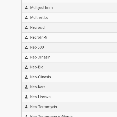
Multıject Imm
Multivet Lc
Necrocid
Necrolin-N
Neo 500
Neo Clinasin
Neo-Bıo
Neo-Clinasin
Neo-Kort
Neo-Lincova
Neo-Terramycin
Neo-Terramycın + Vitamin