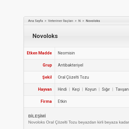
»
»
»
Ana Sayfa
Veteriner İlaçları
N
Novoloks
Novoloks
Etken Madde
Neomisin
Grup
Antibakteriyel
Şekil
Oral Çözelti Tozu
Hayvan
Hindi
|
Keçi
|
Koyun
|
Sığır
|
Tavşan
Firma
Etkin
BİLEŞİMİ
Novoloks Oral Çözelti Tozu beyazdan kirli beyaza kadar