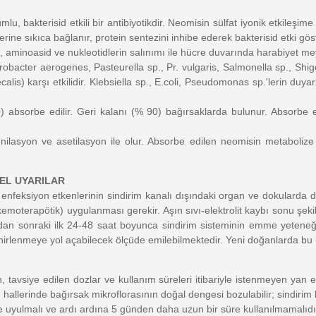
, bakterisid etkili bir antibiyotikdir. Neomisin sülfat iyonik etkileşime
rine sıkıca bağlanır, protein sentezini inhibe ederek bakterisid etki göst
 aminoasid ve nukleotidlerin salınımı ile hücre duvarında harabiyet mey
obacter aerogenes, Pasteurella sp., Pr. vulgaris, Salmonella sp., Shigel
alis) karşı etkilidir. Klebsiella sp., E.coli, Pseudomonas sp.'lerin duya
 absorbe edilir. Geri kalanı (% 90) bağırsaklarda bulunur. Absorbe
nilasyon ve asetilasyon ile olur. Absorbe edilen neomisin metabolize 
ZEL UYARILAR
enfeksiyon etkenlerinin sindirim kanalı dışındaki organ ve dokularda da
kemoterapötik) uygulanması gerekir. Aşın sıvı-elektrolit kaybı sonu şeki
mdan sonraki ilk 24-48 saat boyunca sindirim sisteminin emme yeteneği
ehirlenmeye yol açabilecek ölçüde emilebilmektedir. Yeni doğanlarda b
n, tavsiye edilen dozlar ve kullanım süreleri itibariyle istenmeyen yan 
ı hallerinde bağırsak mikroflorasının doğal dengesi bozulabilir; sindirim
rine uyulmalı ve ardı ardına 5 günden daha uzun bir süre kullanılmamalıd