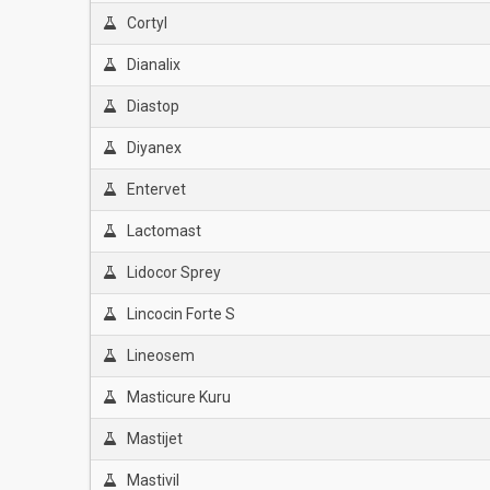
Cortyl
Dianalix
Diastop
Diyanex
Entervet
Lactomast
Lidocor Sprey
Lincocin Forte S
Lineosem
Masticure Kuru
Mastijet
Mastivil