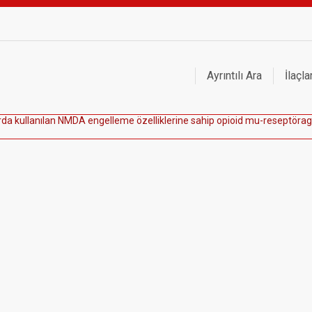
Ayrıntılı Ara
İlaçla
r
d
a
k
u
l
l
a
n
ı
l
a
n
N
M
D
A
e
n
g
e
l
l
e
m
e
ö
z
e
l
l
i
k
l
e
r
i
n
e
s
a
h
i
p
o
p
i
o
i
d
m
u
-
r
e
s
e
p
t
ö
r
a
g