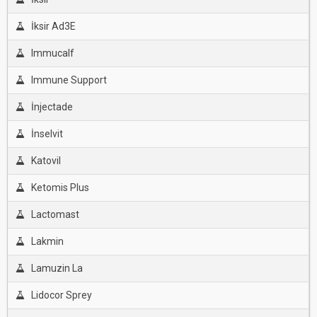
İksir Ad3E
Immucalf
Immune Support
İnjectade
İnselvit
Katovil
Ketomis Plus
Lactomast
Lakmin
Lamuzin La
Lidocor Sprey