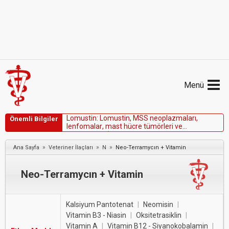
Menü
L
o
m
u
s
t
i
n
:
L
o
m
u
s
t
i
n
,
M
S
S
n
e
o
p
l
a
z
m
a
l
a
r
ı
,
Önemli Bilgiler
l
e
n
f
o
m
a
l
a
r
,
m
a
s
t
h
ü
c
r
e
t
ü
m
ö
r
l
e
r
i
v
e
s
a
r
k
o
m
l
a
r
ı
n
(
k
ö
p
e
k
l
e
r
d
e
h
i
s
t
i
o
s
i
t
i
k
s
a
r
k
o
m
,
k
e
d
i
l
e
r
d
e
v
e
k
ö
p
e
k
l
e
r
d
e
f
i
b
r
o
s
a
r
k
o
m
)
e
k
»
»
»
Ana Sayfa
Veteriner İlaçları
N
Neo-Terramycın + Vitamin
t
e
d
a
v
i
s
i
n
d
e
y
a
r
a
r
l
ı
o
l
a
b
i
l
i
r
.
Neo-Terramycın + Vitamin
Kalsiyum Pantotenat
|
Neomisin
|
Vitamin B3 - Niasin
|
Oksitetrasiklin
|
Vitamin A
|
Vitamin B12 - Siyanokobalamin
|