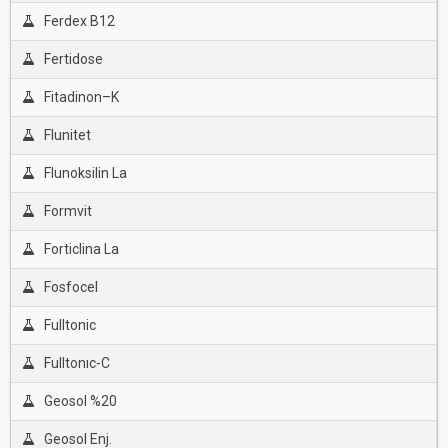
Ferdex B12
Fertidose
Fitadinon–K
Flunitet
Flunoksilin La
Formvit
Forticlina La
Fosfocel
Fulltonic
Fulltonıc-C
Geosol %20
Geosol Enj.