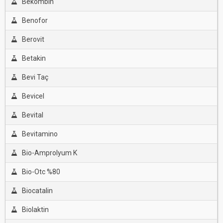
Bekombin
Benofor
Berovit
Betakin
Bevi Taç
Bevicel
Bevital
Bevitamino
Bio-Amprolyum K
Bio-Otc %80
Biocatalin
Biolaktin