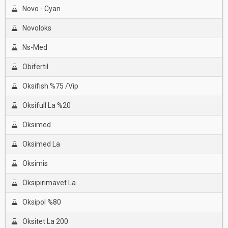
Novo - Cyan
Novoloks
Ns-Med
Obifertil
Oksifish %75 /Vip
Oksifull La %20
Oksimed
Oksimed La
Oksimis
Oksipirimavet La
Oksipol %80
Oksitet La 200