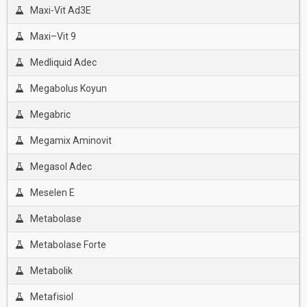
Maxi-Vit Ad3E
Maxi–Vit 9
Medliquid Adec
Megabolus Koyun
Megabric
Megamix Aminovit
Megasol Adec
Meselen E
Metabolase
Metabolase Forte
Metabolik
Metafisiol