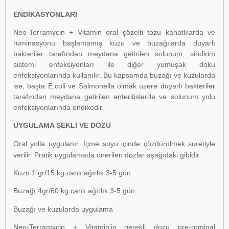
ENDİKASYONLARI
Neo-Terramycin + Vitamin oral çözelti tozu kanatlılarda ve
ruminasyonu başlamamış kuzu ve buzağılarda duyarlı
bakteriler tarafından meydana getirilen solunum, sindirim
sistemi enfeksiyonları ile diğer yumuşak doku
enfeksiyonlarında kullanılır. Bu kapsamda buzağı ve kuzularda
ise; başta E.coli ve Salmonella olmak üzere duyarlı bakteriler
tarafından meydana getirilen enteritislerde ve solunum yolu
enfeksiyonlarında endikedir.
UYGULAMA ŞEKLİ VE DOZU
Oral yolla uygulanır. İçme suyu içinde çözdürülmek suretiyle
verilir. Pratik uygulamada önerilen dozlar aşağıdaki gibidir.
Kuzu 1 gr/15 kg canlı ağırlık 3-5 gün
Buzağı 4gr/60 kg canlı ağırlık 3-5 gün
Buzağı ve kuzularda uygulama
Neo-Terramycln + Vitamin'in gerekli dozu pre-ruminal