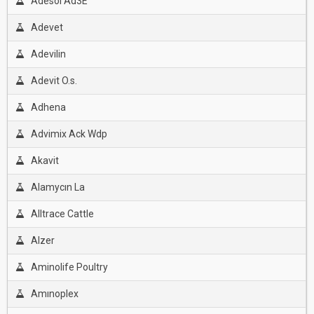
Adesol Ad3E
Adevet
Adevilin
Adevit O.s.
Adhena
Advimix Ack Wdp
Akavit
Alamycın La
Alltrace Cattle
Alzer
Aminolife Poultry
Amınoplex