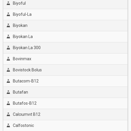
Biyoful
Biyoful-La
Biyokan
Biyokan La
Biyokan La 300
Bovinmax
Bovistock Bolus
Butacom-B12
Butafan
Butafos-B12
Calcıumvıt B12
Calfostonic