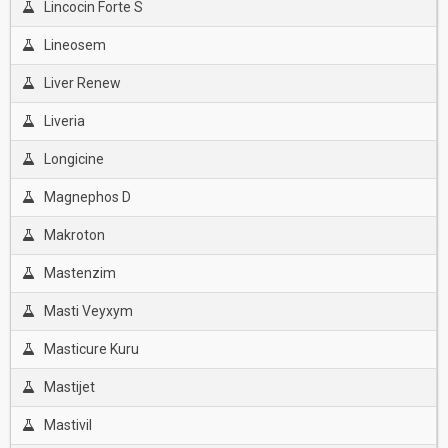
Lincocin Forte S
Lineosem
Liver Renew
Liveria
Longicine
Magnephos D
Makroton
Mastenzim
Masti Veyxym
Masticure Kuru
Mastijet
Mastivil