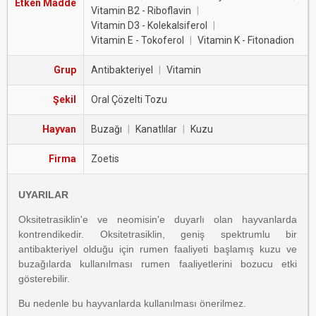
Etken Madde
Vitamin B2 - Riboflavin
|
Vitamin D3 - Kolekalsiferol
|
Vitamin E - Tokoferol
|
Vitamin K - Fitonadion
Grup
Antibakteriyel
|
Vitamin
Şekil
Oral Çözelti Tozu
Hayvan
Buzağı
|
Kanatlılar
|
Kuzu
Firma
Zoetis
UYARILAR
Oksitetrasiklin'e ve neomisin'e duyarlı olan hayvanlarda
kontrendikedir. Oksitetrasiklin, geniş spektrumlu bir
antibakteriyel olduğu için rumen faaliyeti başlamış kuzu ve
buzağılarda kullanılması rumen faaliyetlerini bozucu etki
gösterebilir.
Bu nedenle bu hayvanlarda kullanılması önerilmez.