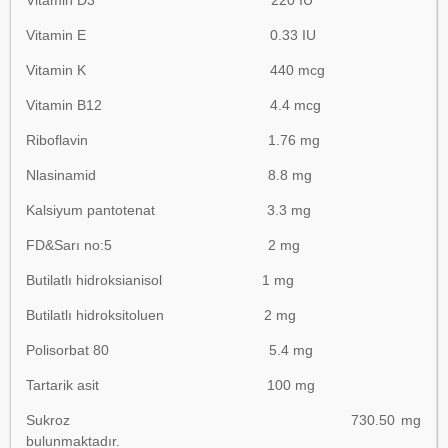
Vitamin D3 220 IU
Vitamin E 0.33 IU
Vitamin K 440 mcg
Vitamin B12 4.4 mcg
Riboflavin 1.76 mg
Nlasinamid 8.8 mg
Kalsiyum pantotenat 3.3 mg
FD&Sarı no:5 2 mg
Butilatlı hidroksianisol 1 mg
Butilatlı hidroksitoluen 2 mg
Polisorbat 80 5.4 mg
Tartarik asit 100 mg
Sukroz 730.50 mg
bulunmaktadır.