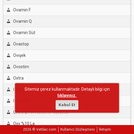
Ovamin F
Ovamin Q
Ovamin Süt
Ovastop
Ovışek
Ovostim
Oxtra
Sitemiz çerez kullanmaktadır. Detaylı bilgi için
Oxtra %10
tıklayınız.
Oxtra Dd
Kabul Et
Oxtra Effervescent Pessaries
Oxy %10 La
2026 © Vetilac.com
Kullanıcı Sözleşmesi
İletişim