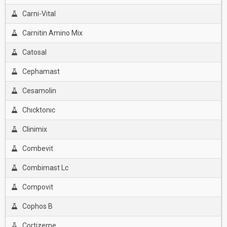
Carni-Vital
Carnitin Amino Mix
Catosal
Cephamast
Cesamolin
Chıcktonıc
Clinimix
Combevit
Combimast Lc
Compovit
Cophos B
Cortizeme