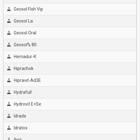
Geosol Fish Vip
Geosol La
Geosol Oral
Geosol% 80
Hemadur-K
Hıprachok
Hıpravıt-Ad3E
Hydrafull
Hydrovit E+Se
Idrade
Idratox
İksir