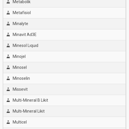
Metabolik
Metafisiol
Minalyte
Minavit Ad3E
Minesol Lıquıd
Minojel
Minosel
Minoselin
Missevit
Multi-Mineral B Likit
Multı-Mıneral Likit
Multicel