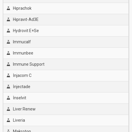
Hıprachok
Hıpravıt-Ad3E
Hydrovit E+Se
Immucalf
Immunbee
Immune Support
İnjacom C
İnjectade
İnselvit
Liver Renew
Liveria
Makroton