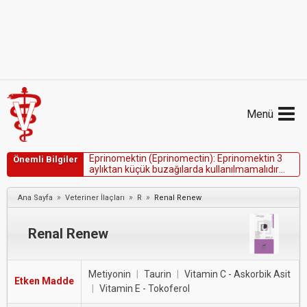
Menü
E
p
r
i
n
o
m
e
k
t
i
n
(
E
p
r
i
n
o
m
e
c
t
i
n
)
:
E
p
r
i
n
o
m
e
k
t
i
n
3
Önemli Bilgiler
a
y
l
ı
k
t
a
n
k
ü
ç
ü
k
b
u
z
a
ğ
ı
l
a
r
d
a
k
u
l
l
a
n
ı
l
m
a
m
a
l
ı
d
ı
r
ç
ü
n
k
ü
b
u
y
a
ş
g
r
u
b
u
n
d
a
k
i
b
u
z
a
ğ
ı
l
a
r
d
a
g
ü
v
e
n
l
i
k
t
e
s
t
i
y
a
p
ı
l
m
a
m
ı
ş
t
ı
r
.
»
»
»
Ana Sayfa
Veteriner İlaçları
R
Renal Renew
Renal Renew
Metiyonin
|
Taurin
|
Vitamin C - Askorbik Asit
Etken Madde
|
Vitamin E - Tokoferol