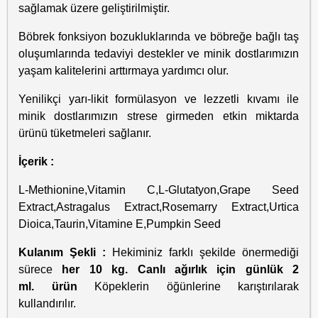
sağlamak üzere geliştirilmiştir.
Böbrek fonksiyon bozukluklarında ve böbreğe bağlı taş
oluşumlarında tedaviyi destekler ve minik dostlarımızın
yaşam kalitelerini arttırmaya yardımcı olur.
Yenilikçi yarı-likit formülasyon ve lezzetli kıvamı ile
minik dostlarımızın strese girmeden etkin miktarda
ürünü tüketmeleri sağlanır.
İçerik :
L-Methionine,Vitamin C,L-Glutatyon,Grape Seed
Extract,Astragalus Extract,Rosemarry Extract,Urtica
Dioica,Taurin,Vitamine E,Pumpkin Seed
Kulanım Şekli :
Hekiminiz farklı şekilde önermediği
sürece
her 10 kg. Canlı ağırlık için günlük 2
ml.
ürün
Köpeklerin öğünlerine karıştırılarak
kullandırılır.