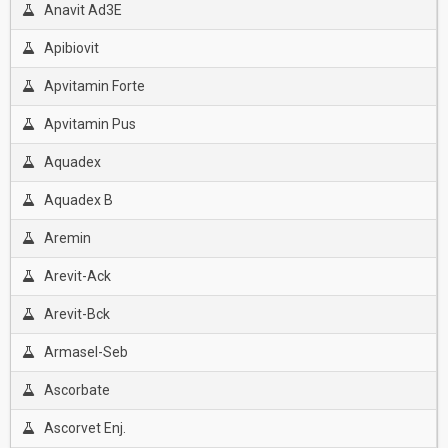
Anavit Ad3E
Apibiovit
Apvitamin Forte
Apvitamin Pus
Aquadex
Aquadex B
Aremin
Arevit-Ack
Arevit-Bck
Armasel-Seb
Ascorbate
Ascorvet Enj.