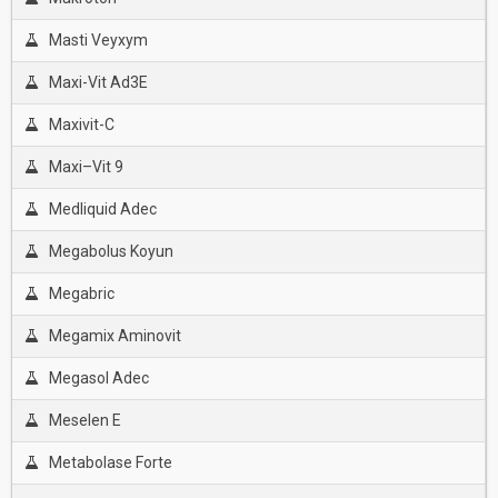
Masti Veyxym
Maxi-Vit Ad3E
Maxivit-C
Maxi–Vit 9
Medliquid Adec
Megabolus Koyun
Megabric
Megamix Aminovit
Megasol Adec
Meselen E
Metabolase Forte