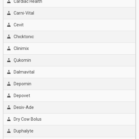
Cardiac Health
Carni-Vital
Cevit
Chıcktonıc
Clinimix
Çukomin
Dalmavital
Depomin
Depovet
Desiv-Ade
Dry Cow Bolus
Duphalyte