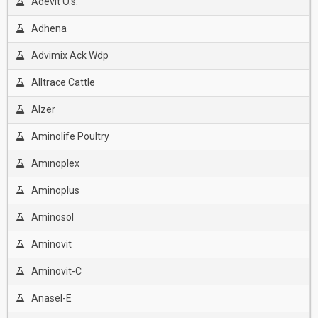
Adevit O.s.
Adhena
Advimix Ack Wdp
Alltrace Cattle
Alzer
Aminolife Poultry
Amınoplex
Aminoplus
Aminosol
Aminovit
Aminovit-C
Anasel-E