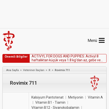
Menü
A
C
T
İ
V
Y
L
F
O
R
D
O
G
S
A
N
D
P
U
P
P
I
E
S
:
A
c
t
i
v
y
l
8
Önemli Bilgiler
h
a
f
t
a
l
ı
k
t
a
n
k
ü
ç
ü
k
v
e
y
a
1
.
8
k
g
'
d
a
n
a
z
,
g
e
b
e
v
e
l
a
k
t
a
s
y
o
n
d
a
k
i
k
ö
p
e
k
l
e
r
d
e
k
u
l
l
a
n
ı
l
m
a
z
.
»
»
»
Ana Sayfa
Veteriner İlaçları
R
Rovimix 711
Rovimix 711
Kalsiyum Pantotenat
|
Metiyonin
|
Vitamin A
|
Vitamin B1 - Tiamin
|
Vitamin B12 - Siyanokobalamin
|