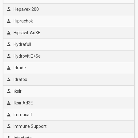
Hepavex 200
Hıprachok
Hıpravıt-Ad3E
Hydrafull
Hydrovit E+Se
Idrade
Idratox
İksir
İksir Ad3E
Immucalf
Immune Support