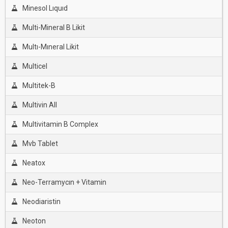
Minesol Lıquıd
Multi-Mineral B Likit
Multı-Mıneral Likit
Multicel
Multitek-B
Multivin All
Multivitamin B Complex
Mvb Tablet
Neatox
Neo-Terramycın + Vitamin
Neodiaristin
Neoton