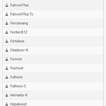
Fatrovit Plus
Fatrovit Plus Tc
Fercobsang
Ferdex B12
Fertidose
Fitadinon–K
Formvit
Fosfocel
Fulltonic
Fulltonıc-C
Hemadur-K
Hepaboost