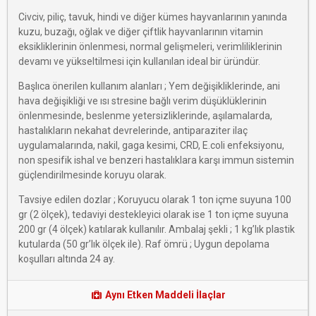
Civciv, piliç, tavuk, hindi ve diğer kümes hayvanlarının yanında
kuzu, buzağı, oğlak ve diğer çiftlik hayvanlarının vitamin
eksikliklerinin önlenmesi, normal gelişmeleri, verimliliklerinin
devamı ve yükseltilmesi için kullanılan ideal bir üründür.
Başlıca önerilen kullanım alanları ; Yem değişikliklerinde, ani
hava değişikliği ve ısı stresine bağlı verim düşüklüklerinin
önlenmesinde, beslenme yetersizliklerinde, aşılamalarda,
hastalıkların nekahat devrelerinde, antiparaziter ilaç
uygulamalarında, nakil, gaga kesimi, CRD, E.coli enfeksiyonu,
non spesifik ishal ve benzeri hastalıklara karşı immun sistemin
güçlendirilmesinde koruyu olarak.
Tavsiye edilen dozlar ; Koruyucu olarak 1 ton içme suyuna 100
gr (2 ölçek), tedaviyi destekleyici olarak ise 1 ton içme suyuna
200 gr (4 ölçek) katılarak kullanılır. Ambalaj şekli ; 1 kg’lık plastik
kutularda (50 gr’lık ölçek ile). Raf ömrü ; Uygun depolama
koşulları altında 24 ay.
Aynı Etken Maddeli İlaçlar