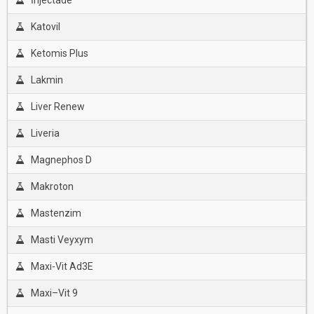
İnjectade
Katovil
Ketomis Plus
Lakmin
Liver Renew
Liveria
Magnephos D
Makroton
Mastenzim
Masti Veyxym
Maxi-Vit Ad3E
Maxi–Vit 9