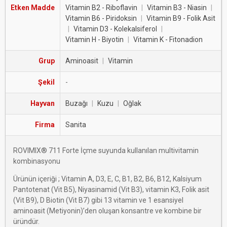
Etken Madde
Vitamin B2 - Riboflavin
|
Vitamin B3 - Niasin
|
Vitamin B6 - Piridoksin
|
Vitamin B9 - Folik Asit
|
Vitamin D3 - Kolekalsiferol
|
Vitamin H - Biyotin
|
Vitamin K - Fitonadion
Grup
Aminoasit
|
Vitamin
Şekil
-
Hayvan
Buzağı
|
Kuzu
|
Oğlak
Firma
Sanita
ROVIMIX® 711 Forte İçme suyunda kullanılan multivitamin
kombinasyonu
Ürünün içeriği ; Vitamin A, D3, E, C, B1, B2, B6, B12, Kalsiyum
Pantotenat (Vit B5), Niyasinamid (Vit B3), vitamin K3, Folik asit
(Vit B9), D Biotin (Vit B7) gibi 13 vitamin ve 1 esansiyel
aminoasit (Metiyonin)’den oluşan konsantre ve kombine bir
üründür.