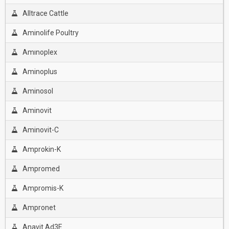
Alltrace Cattle
Aminolife Poultry
Amınoplex
Aminoplus
Aminosol
Aminovit
Aminovit-C
Amprokin-K
Ampromed
Ampromis-K
Ampronet
Anavit Ad3E