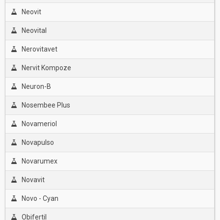
Neovit
Neovital
Nerovitavet
Nervit Kompoze
Neuron-B
Nosembee Plus
Novameriol
Novapulso
Novarumex
Novavit
Novo - Cyan
Obifertil