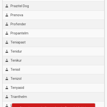
Prazitel Dog
Prenova
Profender
Propantelm
Teniapast
Tenidur
Tenikur
Tenisil
Tenizol
Tenyasid
Trianthelm
Wormkill