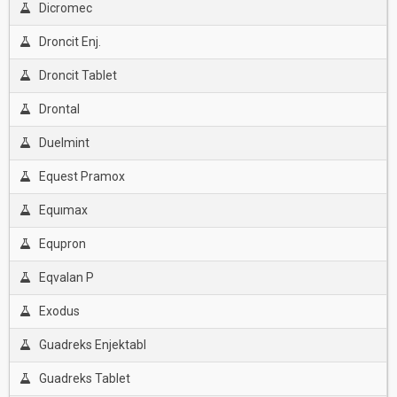
Dicromec
Droncit Enj.
Droncit Tablet
Drontal
Duelmint
Equest Pramox
Equımax
Equpron
Eqvalan P
Exodus
Guadreks Enjektabl
Guadreks Tablet