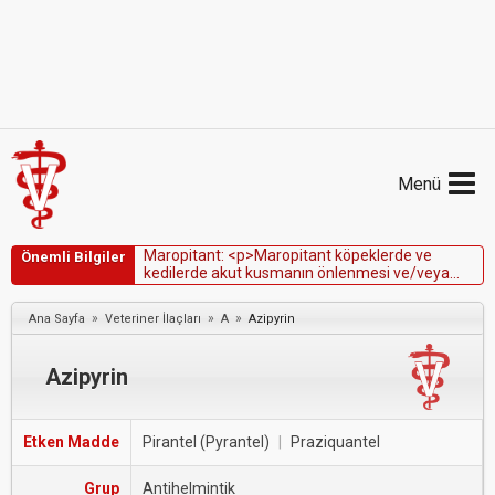
Menü
M
a
r
o
p
i
t
a
n
t
:
<
p
>
M
a
r
o
p
i
t
a
n
t
k
ö
p
e
k
l
e
r
d
e
v
e
Önemli Bilgiler
k
e
d
i
l
e
r
d
e
a
k
u
t
k
u
s
m
a
n
ı
n
ö
n
l
e
n
m
e
s
i
v
e
/
v
e
y
a
t
e
d
a
v
i
s
i
v
e
h
a
r
e
k
e
t
h
a
s
t
a
l
ı
ğ
ı
n
a
b
a
ğ
l
ı
k
u
s
m
a
n
ı
n
ö
n
l
e
n
m
e
s
i
i
ç
i
n
k
u
l
l
a
n
ı
l
ı
r
.
<
/
p
>
»
»
»
Ana Sayfa
Veteriner İlaçları
A
Azipyrin
Azipyrin
Etken Madde
Pirantel (Pyrantel)
|
Praziquantel
Grup
Antihelmintik