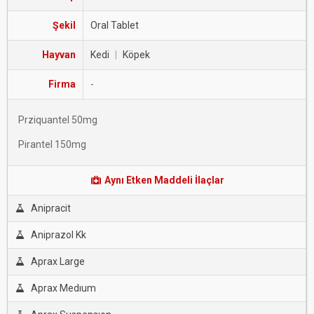
Şekil
Oral Tablet
Hayvan
Kedi
|
Köpek
Firma
-
Prziquantel 50mg
Pirantel 150mg
Aynı Etken Maddeli İlaçlar
Anipracit
Aniprazol Kk
Aprax Large
Aprax Medıum