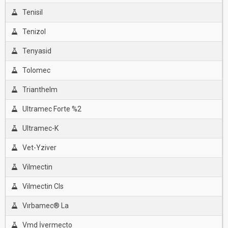
Tenisil
Tenizol
Tenyasid
Tolomec
Trianthelm
Ultramec Forte %2
Ultramec-K
Vet-Yziver
Vilmectin
Vilmectin Cls
Vırbamec® La
Vmd İvermecto