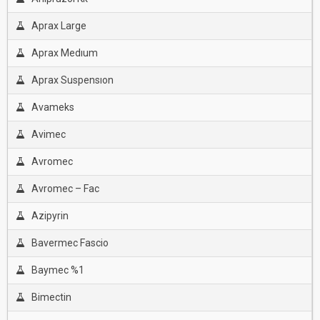
Aprax Large
Aprax Medıum
Aprax Suspensıon
Avameks
Avimec
Avromec
Avromec – Fac
Azipyrin
Bavermec Fascio
Baymec %1
Bimectin