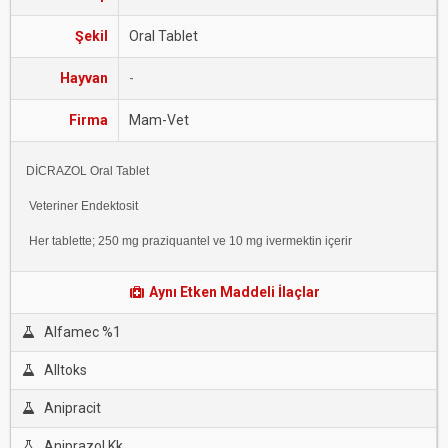
Şekil
Oral Tablet
Hayvan
-
Firma
Mam-Vet
DİCRAZOL Oral Tablet
Veteriner Endektosit
Her tablette; 250 mg praziquantel ve 10 mg ivermektin içerir
Aynı Etken Maddeli İlaçlar
Alfamec %1
Alltoks
Anipracit
Aniprazol Kk