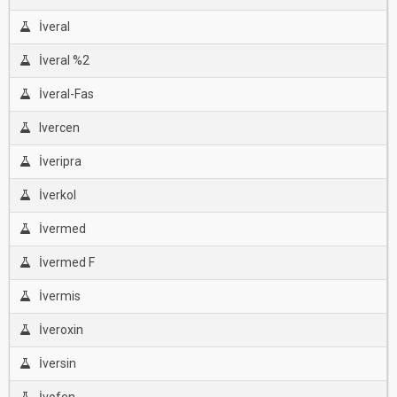
İveral
İveral %2
İveral-Fas
Ivercen
İveripra
İverkol
İvermed
İvermed F
İvermis
İveroxin
İversin