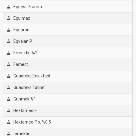
Equest Pramox
Equımax
Equpron
Eqvalan P
Ermektin %1
Famect
Guadreks Enjektabl
Guadreks Tablet
Günmek %1
Hektamec-F
Hektamec-P.o. %0.5
İemektin