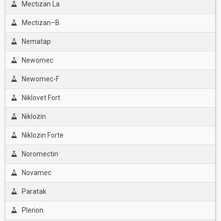
Mectızan La
Mectizan–B
Nematap
Newomec
Newomec-F
Niklovet Fort
Niklozin
Niklozin Forte
Noromectin
Novamec
Paratak
Plerion