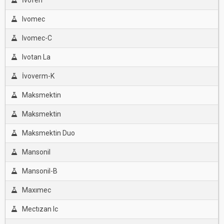
İvofen
Ivomec
Ivomec-C
Ivotan La
İvoverm-K
Maksmektin
Maksmektin
Maksmektin Duo
Mansonil
Mansonil-B
Maxımec
Mectızan Ic