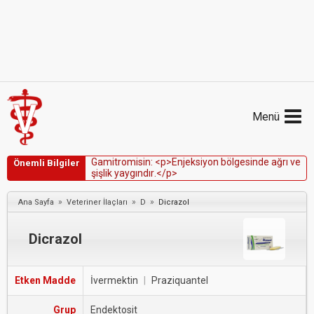
Menü
G
a
m
i
t
r
o
m
i
s
i
n
:
<
p
>
E
n
j
e
k
s
i
y
o
n
b
ö
l
g
e
s
i
n
d
e
a
ğ
r
ı
v
e
Önemli Bilgiler
ş
i
ş
l
i
k
y
a
y
g
ı
n
d
ı
r
.
<
/
p
>
»
»
»
Ana Sayfa
Veteriner İlaçları
D
Dicrazol
Dicrazol
Etken Madde
İvermektin
|
Praziquantel
Grup
Endektosit