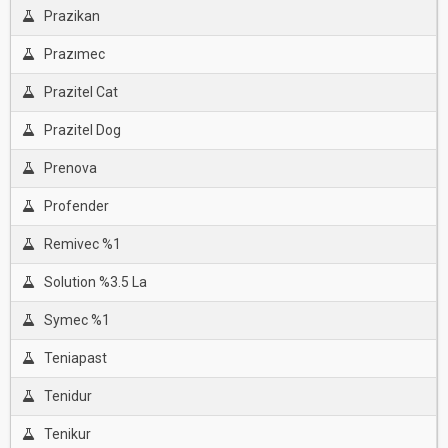
Prazikan
Prazımec
Prazitel Cat
Prazitel Dog
Prenova
Profender
Remivec %1
Solution %3.5 La
Symec %1
Teniapast
Tenidur
Tenikur