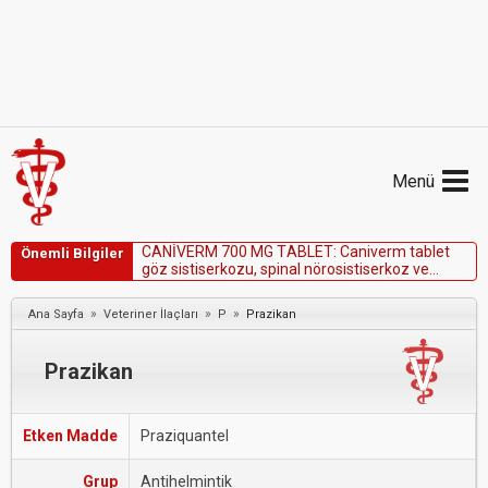
Menü
C
A
N
İ
V
E
R
M
7
0
0
M
G
T
A
B
L
E
T
:
C
a
n
i
v
e
r
m
t
a
b
l
e
t
Önemli Bilgiler
g
ö
z
s
i
s
t
i
s
e
r
k
o
z
u
,
s
p
i
n
a
l
n
ö
r
o
s
i
s
t
i
s
e
r
k
o
z
v
e
k
a
r
a
c
i
ğ
e
r
y
e
t
m
e
z
l
i
ğ
i
n
d
e
k
o
n
t
r
e
n
d
i
k
e
d
i
r
.
»
»
»
Ana Sayfa
Veteriner İlaçları
P
Prazikan
Prazikan
Etken Madde
Praziquantel
Grup
Antihelmintik