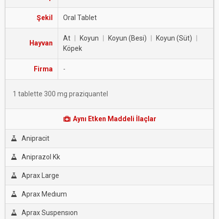
Şekil
Oral Tablet
At
|
Koyun
|
Koyun (Besi)
|
Koyun (Süt)
|
Hayvan
Köpek
Firma
-
1 tablette 300 mg praziquantel
Aynı Etken Maddeli İlaçlar
Anipracit
Aniprazol Kk
Aprax Large
Aprax Medıum
Aprax Suspensıon