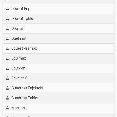
Droncit Enj.
Droncit Tablet
Drontal
Duelmint
Equest Pramox
Equımax
Equpron
Eqvalan P
Guadreks Enjektabl
Guadreks Tablet
Mansonil