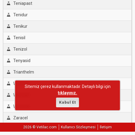
Teniapast
Tenidur
Tenikur
Tenisil
Tenizol
Tenyasid
Trianthelm
Wormkill
Sitemiz çerez kullanmaktadır. Detaylı bilgi için
tıklayınız.
Wormnil
Kabul Et
Wormtal
Zaracel
2026 © Vetilac.com
Kullanıcı Sözleşmesi
İletişim