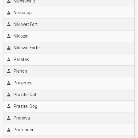
Mansonil-B
Nematap
Niklovet Fort
Niklozin
Niklozin Forte
Paratak
Plerion
Prazımec
Prazitel Cat
Prazitel Dog
Prenova
Profender