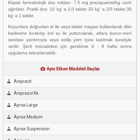
Köpek farmakolojik doz miktarı: 7.5 mg praziquantel/kg canlı
ağırlıktır. Pratik doz; 10 kg' a 1/3 tablet 20 kg' a 2/3 tablet 30
kg' a 1 tablet
Koyunlara doğrudan el ile veya tablet maşası kullanılarak dilin
kaidesine bırakılıp bol su ile yutturularak, atlara burun-meri
sondası yardımıyla veya ezilip yem içine katılmak suretiyle
verilir. Şerit mücadelesi için gerekirse 6 - 8 hafta sonra
uygulama tekrarlanabilir.
Aynı Etken Maddeli İlaçlar
Anipracit
Aniprazol Kk
Aprax Large
Aprax Medıum
Aprax Suspensıon