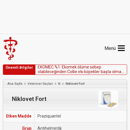
Menü
E
K
O
M
E
C
%
1
:
E
k
o
m
e
k
ö
l
ü
m
e
s
e
b
e
p
Önemli Bilgiler
o
l
a
b
i
l
e
c
e
ğ
i
n
d
e
n
C
o
l
l
i
e
ı
r
k
ı
k
ö
p
e
k
l
e
r
b
a
ş
t
a
o
l
m
a
k
ü
z
e
r
e
k
ö
p
e
k
l
e
r
e
u
y
g
u
l
a
n
m
a
m
a
l
ı
d
ı
r
.
»
»
»
Ana Sayfa
Veteriner İlaçları
N
Niklovet Fort
Niklovet Fort
Etken Madde
Praziquantel
Grup
Antihelmintik