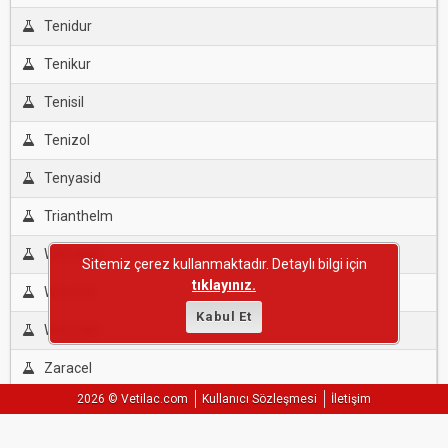
Tenidur
Tenikur
Tenisil
Tenizol
Tenyasid
Trianthelm
Wormkill
Sitemiz çerez kullanmaktadır. Detaylı bilgi için
tıklayınız.
Wormnil
Kabul Et
Wormtal
Zaracel
2026 © Vetilac.com
Kullanıcı Sözleşmesi
İletişim