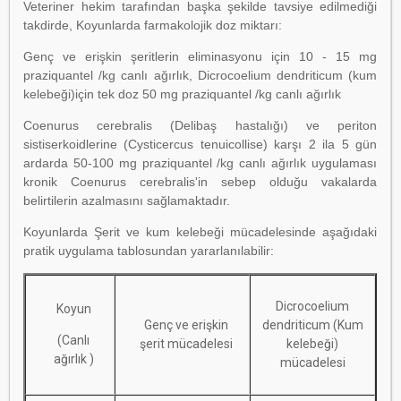
Veteriner hekim tarafından başka şekilde tavsiye edilmediği
takdirde, Koyunlarda farmakolojik doz miktarı:
Genç ve erişkin şeritlerin eliminasyonu için 10 - 15 mg
praziquantel /kg canlı ağırlık, Dicrocoelium dendriticum (kum
kelebeği)için tek doz 50 mg praziquantel /kg canlı ağırlık
Coenurus cerebralis (Delibaş hastalığı) ve periton
sistiserkoidlerine (Cysticercus tenuicollise) karşı 2 ila 5 gün
ardarda 50-100 mg praziquantel /kg canlı ağırlık uygulaması
kronik Coenurus cerebralis'in sebep olduğu vakalarda
belirtilerin azalmasını sağlamaktadır.
Koyunlarda Şerit ve kum kelebeği mücadelesinde aşağıdaki
pratik uygulama tablosundan yararlanılabilir:
Dicrocoelium
Koyun
Genç ve erişkin
dendriticum (Kum
(Canlı
şerit mücadelesi
kelebeği)
ağırlık )
mücadelesi