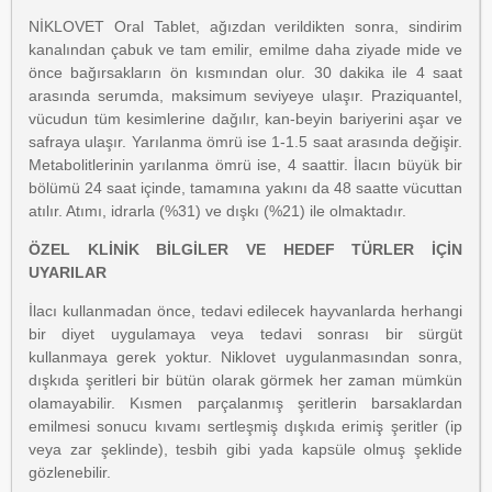
NİKLOVET Oral Tablet, ağızdan verildikten sonra, sindirim
kanalından çabuk ve tam emilir, emilme daha ziyade mide ve
önce bağırsakların ön kısmından olur. 30 dakika ile 4 saat
arasında serumda, maksimum seviyeye ulaşır. Praziquantel,
vücudun tüm kesimlerine dağılır, kan-beyin bariyerini aşar ve
safraya ulaşır. Yarılanma ömrü ise 1-1.5 saat arasında değişir.
Metabolitlerinin yarılanma ömrü ise, 4 saattir. İlacın büyük bir
bölümü 24 saat içinde, tamamına yakını da 48 saatte vücuttan
atılır. Atımı, idrarla (%31) ve dışkı (%21) ile olmaktadır.
ÖZEL KLİNİK BİLGİLER VE HEDEF TÜRLER İÇİN
UYARILAR
İlacı kullanmadan önce, tedavi edilecek hayvanlarda herhangi
bir diyet uygulamaya veya tedavi sonrası bir sürgüt
kullanmaya gerek yoktur. Niklovet uygulanmasından sonra,
dışkıda şeritleri bir bütün olarak görmek her zaman mümkün
olamayabilir. Kısmen parçalanmış şeritlerin barsaklardan
emilmesi sonucu kıvamı sertleşmiş dışkıda erimiş şeritler (ip
veya zar şeklinde), tesbih gibi yada kapsüle olmuş şeklide
gözlenebilir.