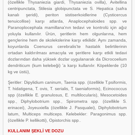
(özellikle Thysaniezia giardi, Thysaniezia ovilla), Avitellina
centripunctata, Stilesia globipunctata ve S. Hepatica (safra
kanalı şeridi), periton sistiserkoidlerine (Cysticercus
tenuicollise) karşı atlarda, Anaplocephaloides spp. ve
Paranoplocephala mamillana'nın tedavi ve kontrolü için ağız
yoluyla kullanılır. Ürün, şeritlerin hem olgunlarına, hem
gençlerine hem de skolekslerine karşı etkilidir. Aynı zamanda,
koyunlarda Coenurus cerebralis'te hastalık belirtilerinin
ortadan kaldırılması amacıyla ve şeritlere karşı etkili tedavi
dozlarından daha yüksek dozlar uygulanarak da Dicrocoelium
dendriticum (kum kelebeği) 'a karşı kullanılır. Köpeklerde (10
kg ve üstü),
Şeritler: Dipylidium caninum, Taenia spp. (özellikle T.psiformis,
T. hidatigena, T. ovis, T. serialis, T. taeniaformis), Ecinococcus
spp (özellikle E. granulosus, E. multilocularis), Mesocetoides
spp., Diphylobotrium spp., Spirometra spp. (özellikle S.
erinacei), Joyeuxiella (özellikle J. Pasqualei), Diphylobotrium
latum, Multiceps multiceps. Kelebekler: Paragonimus spp.
(özellikle P. kellikotti), Opistorchis spp..
KULLANIM ŞEKLİ VE DOZU