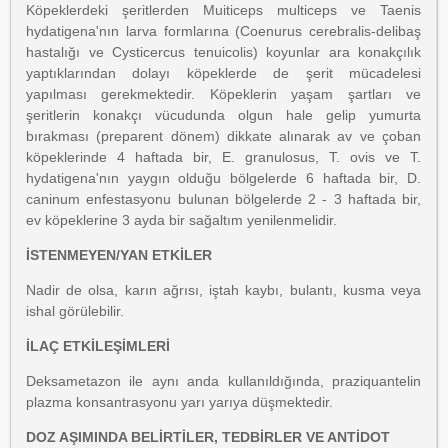
Köpeklerdeki şeritlerden Muiticeps multiceps ve Taenis
hydatigena'nın larva formlarına (Coenurus cerebralis-delibaş
hastalığı ve Cysticercus tenuicolis) koyunlar ara konakçılık
yaptıklarından dolayı köpeklerde de şerit mücadelesi
yapılması gerekmektedir. Köpeklerin yaşam şartları ve
şeritlerin konakçı vücudunda olgun hale gelip yumurta
bırakması (preparent dönem) dikkate alınarak av ve çoban
köpeklerinde 4 haftada bir, E. granulosus, T. ovis ve T.
hydatigena'nın yaygın olduğu bölgelerde 6 haftada bir, D.
caninum enfestasyonu bulunan bölgelerde 2 - 3 haftada bir,
ev köpeklerine 3 ayda bir sağaltım yenilenmelidir.
İSTENMEYEN/YAN ETKİLER
Nadir de olsa, karın ağrısı, iştah kaybı, bulantı, kusma veya
ishal görülebilir.
İLAÇ ETKİLEŞİMLERİ
Deksametazon ile aynı anda kullanıldığında, praziquantelin
plazma konsantrasyonu yarı yarıya düşmektedir.
DOZ AŞIMINDA BELİRTİLER, TEDBİRLER VE ANTİDOT