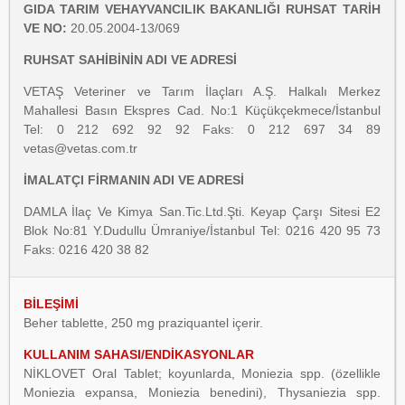
GIDA TARIM VEHAYVANCILIK BAKANLIĞI RUHSAT TARİH
VE NO:
20.05.2004-13/069
RUHSAT SAHİBİNİN ADI VE ADRESİ
VETAŞ Veteriner ve Tarım İlaçları A.Ş. Halkalı Merkez
Mahallesi Basın Ekspres Cad. No:1 Küçükçekmece/İstanbul
Tel: 0 212 692 92 92 Faks: 0 212 697 34 89
vetas@vetas.com.tr
İMALATÇI FİRMANIN ADI VE ADRESİ
DAMLA İlaç Ve Kimya San.Tic.Ltd.Şti. Keyap Çarşı Sitesi E2
Blok No:81 Y.Dudullu Ümraniye/İstanbul Tel: 0216 420 95 73
Faks: 0216 420 38 82
BİLEŞİMİ
Beher tablette, 250 mg praziquantel içerir.
KULLANIM SAHASI/ENDİKASYONLAR
NİKLOVET Oral Tablet; koyunlarda, Moniezia spp. (özellikle
Moniezia expansa, Moniezia benedini), Thysaniezia spp.