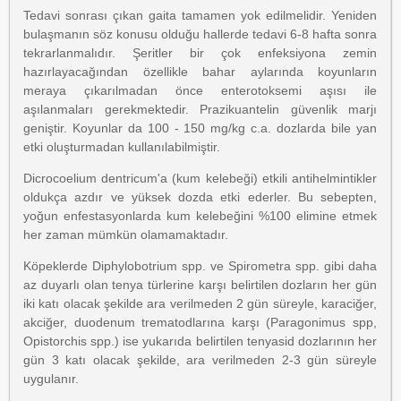
Tedavi sonrası çıkan gaita tamamen yok edilmelidir. Yeniden
bulaşmanın söz konusu olduğu hallerde tedavi 6-8 hafta sonra
tekrarlanmalıdır. Şeritler bir çok enfeksiyona zemin
hazırlayacağından özellikle bahar aylarında koyunların
meraya çıkarılmadan önce enterotoksemi aşısı ile
aşılanmaları gerekmektedir. Prazikuantelin güvenlik marjı
geniştir. Koyunlar da 100 - 150 mg/kg c.a. dozlarda bile yan
etki oluşturmadan kullanılabilmiştir.
Dicrocoelium dentricum'a (kum kelebeği) etkili antihelmintikler
oldukça azdır ve yüksek dozda etki ederler. Bu sebepten,
yoğun enfestasyonlarda kum kelebeğini %100 elimine etmek
her zaman mümkün olamamaktadır.
Köpeklerde Diphylobotrium spp. ve Spirometra spp. gibi daha
az duyarlı olan tenya türlerine karşı belirtilen dozların her gün
iki katı olacak şekilde ara verilmeden 2 gün süreyle, karaciğer,
akciğer, duodenum trematodlarına karşı (Paragonimus spp,
Opistorchis spp.) ise yukarıda belirtilen tenyasid dozlarının her
gün 3 katı olacak şekilde, ara verilmeden 2-3 gün süreyle
uygulanır.