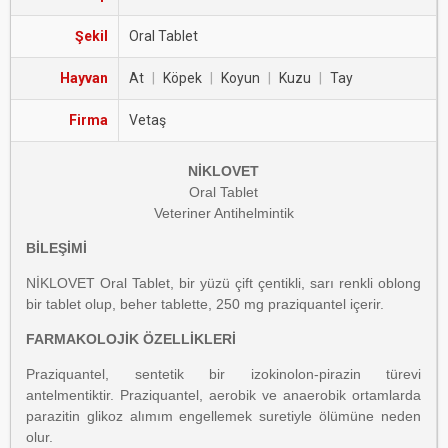
Şekil
Oral Tablet
Hayvan
At
|
Köpek
|
Koyun
|
Kuzu
|
Tay
Firma
Vetaş
NİKLOVET
Oral Tablet
Veteriner Antihelmintik
BİLEŞİMİ
NİKLOVET Oral Tablet, bir yüzü çift çentikli, sarı renkli oblong
bir tablet olup, beher tablette, 250 mg praziquantel içerir.
FARMAKOLOJİK ÖZELLİKLERİ
Praziquantel, sentetik bir izokinolon-pirazin türevi
antelmentiktir. Praziquantel, aerobik ve anaerobik ortamlarda
parazitin glikoz alımım engellemek suretiyle ölümüne neden
olur.