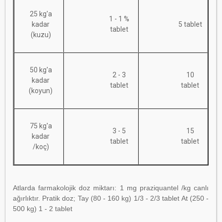
25 kg'a
1 - 1 %
kadar
5 tablet
tablet
(kuzu)
50 kg'a
2 - 3
10
kadar
tablet
tablet
(koyun)
75 kg'a
3 - 5
15
kadar
tablet
tablet
/koç)
Atlarda farmakolojik doz miktarı: 1 mg praziquantel /kg canlı
ağırlıktır. Pratik doz; Tay (80 - 160 kg) 1/3 - 2/3 tablet At (250 -
500 kg) 1 - 2 tablet