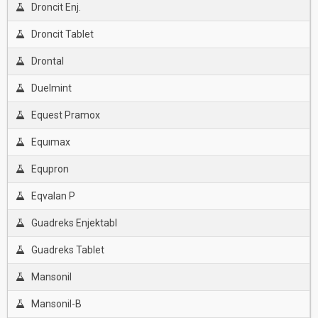
Droncit Enj.
Droncit Tablet
Drontal
Duelmint
Equest Pramox
Equımax
Equpron
Eqvalan P
Guadreks Enjektabl
Guadreks Tablet
Mansonil
Mansonil-B