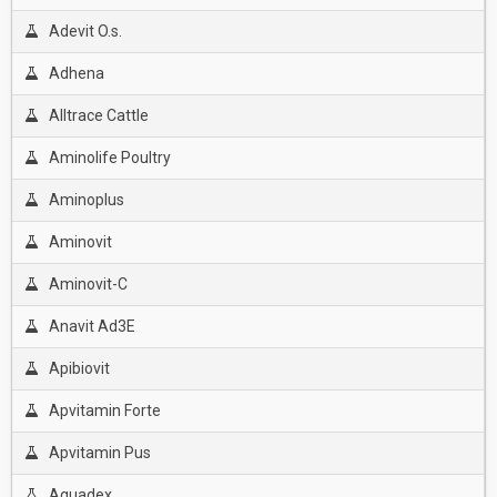
Adevit O.s.
Adhena
Alltrace Cattle
Aminolife Poultry
Aminoplus
Aminovit
Aminovit-C
Anavit Ad3E
Apibiovit
Apvitamin Forte
Apvitamin Pus
Aquadex