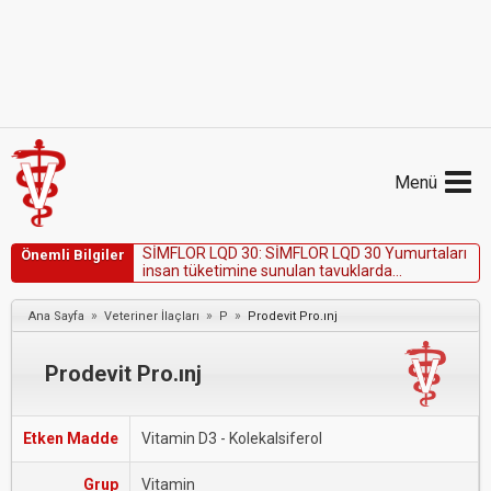
Menü
S
İ
M
F
L
O
R
L
Q
D
3
0
:
S
İ
M
F
L
O
R
L
Q
D
3
0
Y
u
m
u
r
t
a
l
a
r
ı
Önemli Bilgiler
i
n
s
a
n
t
ü
k
e
t
i
m
i
n
e
s
u
n
u
l
a
n
t
a
v
u
k
l
a
r
d
a
k
u
l
l
a
n
ı
l
m
a
z
.
»
»
»
Ana Sayfa
Veteriner İlaçları
P
Prodevit Pro.ınj
Prodevit Pro.ınj
Etken Madde
Vitamin D3 - Kolekalsiferol
Grup
Vitamin