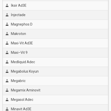
İksir Ad3E
İnjectade
Magnephos D
Makroton
Maxi-Vit Ad3E
Maxi–Vit 9
Medliquid Adec
Megabolus Koyun
Megabric
Megamix Aminovit
Megasol Adec
Minavit Ad3E