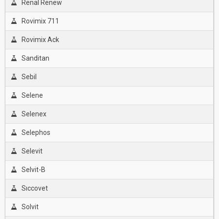
Renal Renew
Rovimix 711
Rovimix Ack
Sanditan
Sebil
Selene
Selenex
Selephos
Selevit
Selvit-B
Sıccovet
Solvit