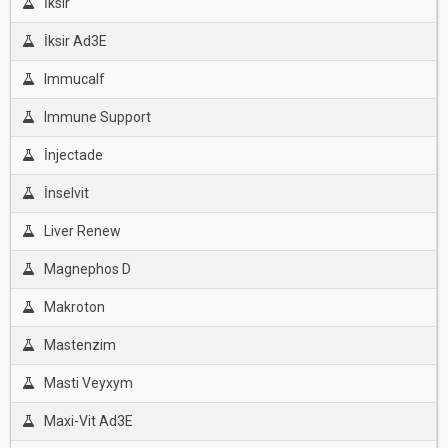
İksir
İksir Ad3E
Immucalf
Immune Support
İnjectade
İnselvit
Liver Renew
Magnephos D
Makroton
Mastenzim
Masti Veyxym
Maxi-Vit Ad3E