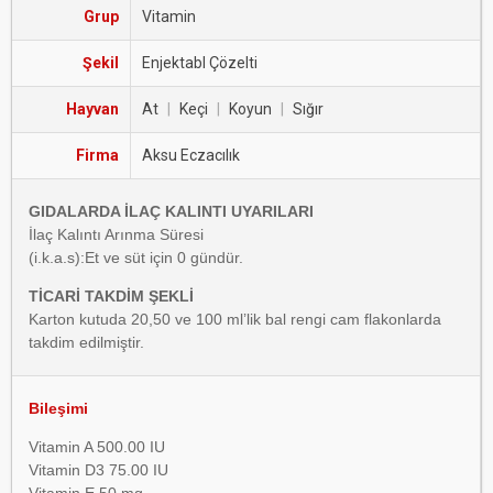
Grup
Vitamin
Şekil
Enjektabl Çözelti
Hayvan
At
|
Keçi
|
Koyun
|
Sığır
Firma
Aksu Eczacılık
GIDALARDA İLAÇ KALINTI UYARILARI
İlaç Kalıntı Arınma Süresi
(i.k.a.s):Et ve süt için 0 gündür.
TİCARİ TAKDİM ŞEKLİ
Karton kutuda 20,50 ve 100 ml’lik bal rengi cam flakonlarda
takdim edilmiştir.
Bileşimi
Vitamin A 500.00 IU
Vitamin D3 75.00 IU