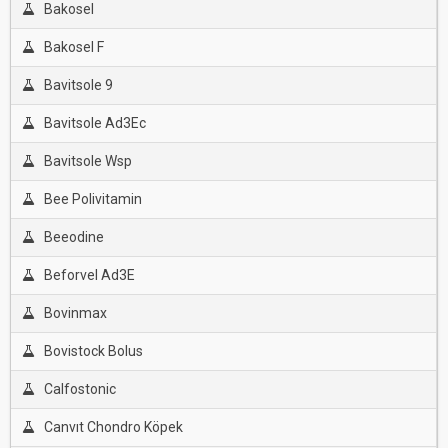
Bakosel
Bakosel F
Bavitsole 9
Bavitsole Ad3Ec
Bavitsole Wsp
Bee Polivitamin
Beeodine
Beforvel Ad3E
Bovinmax
Bovistock Bolus
Calfostonic
Canvıt Chondro Köpek