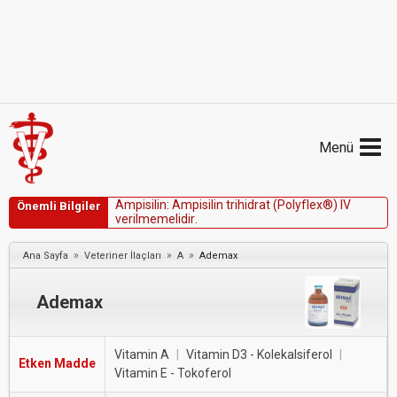
Menü
A
m
p
i
s
i
l
i
n
:
A
m
p
i
s
i
l
i
n
t
r
i
h
i
d
r
a
t
(
P
o
l
y
f
l
e
x
®
)
I
V
Önemli Bilgiler
v
e
r
i
l
m
e
m
e
l
i
d
i
r
.
»
»
»
Ana Sayfa
Veteriner İlaçları
A
Ademax
Ademax
Vitamin A
|
Vitamin D3 - Kolekalsiferol
|
Etken Madde
Vitamin E - Tokoferol