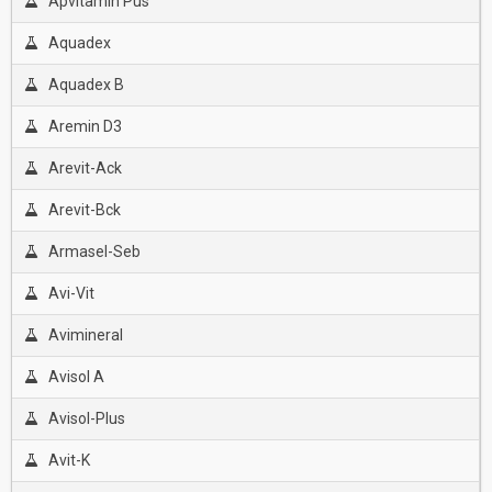
Apvitamin Pus
Aquadex
Aquadex B
Aremin D3
Arevit-Ack
Arevit-Bck
Armasel-Seb
Avi-Vit
Avimineral
Avisol A
Avisol-Plus
Avit-K