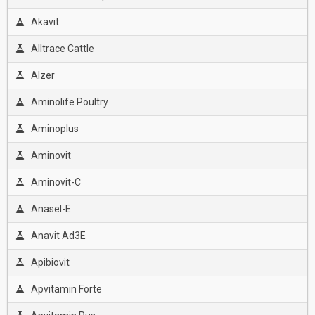
Akavit
Alltrace Cattle
Alzer
Aminolife Poultry
Aminoplus
Aminovit
Aminovit-C
Anasel-E
Anavit Ad3E
Apibiovit
Apvitamin Forte