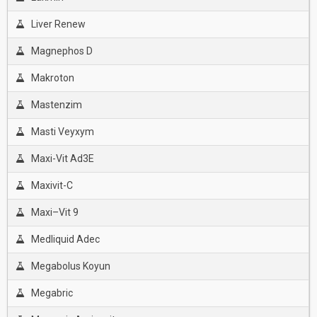
Liver Renew
Magnephos D
Makroton
Mastenzim
Masti Veyxym
Maxi-Vit Ad3E
Maxivit-C
Maxi–Vit 9
Medliquid Adec
Megabolus Koyun
Megabric