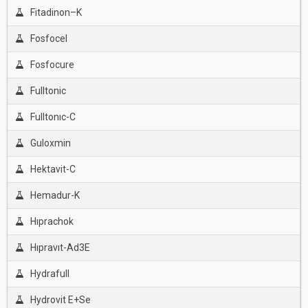
Fitadinon–K
Fosfocel
Fosfocure
Fulltonic
Fulltonıc-C
Guloxmin
Hektavit-C
Hemadur-K
Hıprachok
Hıpravıt-Ad3E
Hydrafull
Hydrovit E+Se