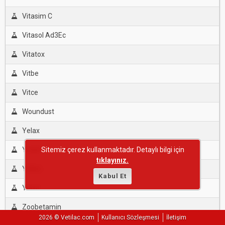
Vitasim C
Vitasol Ad3Ec
Vitatox
Vitbe
Vitce
Woundust
Yelax
Yeldif
Sitemiz çerez kullanmaktadır. Detaylı bilgi için
tıklayınız.
Yelkin
Kabul Et
Yelvit
Zoobetamin
2026 © Vetilac.com
Kullanıcı Sözleşmesi
İletişim