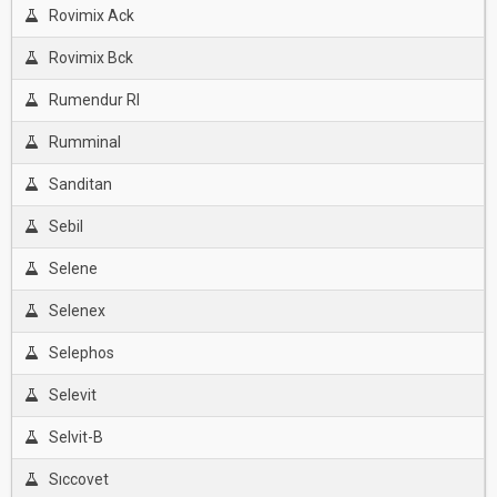
Rovimix Ack
Rovimix Bck
Rumendur Rl
Rumminal
Sanditan
Sebil
Selene
Selenex
Selephos
Selevit
Selvit-B
Sıccovet