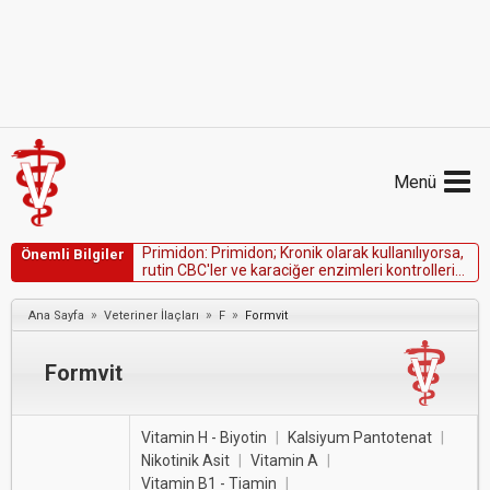
Menü
P
r
i
m
i
d
o
n
:
P
r
i
m
i
d
o
n
;
K
r
o
n
i
k
o
l
a
r
a
k
k
u
l
l
a
n
ı
l
ı
y
o
r
s
a
,
Önemli Bilgiler
r
u
t
i
n
C
B
C
'
l
e
r
v
e
k
a
r
a
c
i
ğ
e
r
e
n
z
i
m
l
e
r
i
k
o
n
t
r
o
l
l
e
r
i
e
n
a
z
6
a
y
d
a
b
i
r
.
»
»
»
Ana Sayfa
Veteriner İlaçları
F
Formvit
Formvit
Vitamin H - Biyotin
|
Kalsiyum Pantotenat
|
Nikotinik Asit
|
Vitamin A
|
Vitamin B1 - Tiamin
|