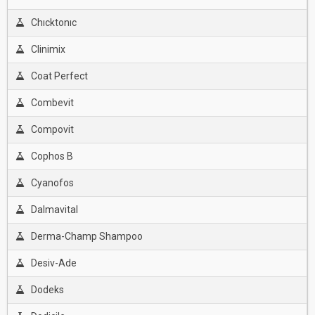
Chıcktonıc
Clinimix
Coat Perfect
Combevit
Compovit
Cophos B
Cyanofos
Dalmavital
Derma-Champ Shampoo
Desiv-Ade
Dodeks