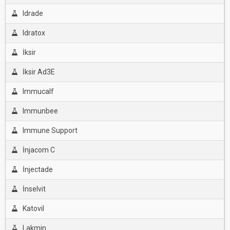
Idrade
Idratox
İksir
İksir Ad3E
Immucalf
Immunbee
Immune Support
İnjacom C
İnjectade
İnselvit
Katovil
Lakmin