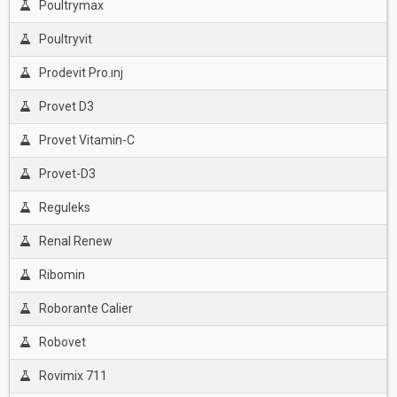
Poultrymax
Poultryvit
Prodevit Pro.ınj
Provet D3
Provet Vitamin-C
Provet-D3
Reguleks
Renal Renew
Ribomin
Roborante Calier
Robovet
Rovimix 711