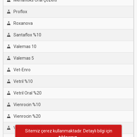
Menafloks Oral Çözelti
Proflox
Roxanova
Santaflox %10
Valemas 10
Valemas 5
Vet-Enro
Vetril %10
Vetril Oral %20
Vienrocin %10
Vienrocin %20
Vienrocin %80
Sitemiz çerez kullanmaktadır. Detaylı bilgi için