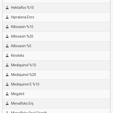
Hektaflox %10
Hıpralona Enro
Killoxacin %10
Killoxacin %20
Killoxacin %5
Kinoloks
Mediquinol %10
Mediquinol %20
Mediquinol-E %10
Megatril
Menafloks Enj