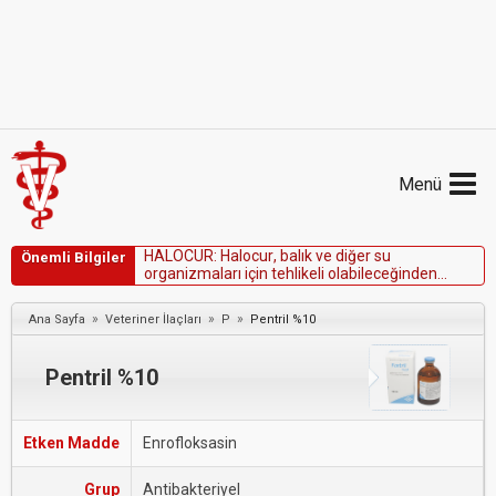
Menü
H
A
L
O
C
U
R
:
H
a
l
o
c
u
r
,
b
a
l
ı
k
v
e
d
i
ğ
e
r
s
u
Önemli Bilgiler
o
r
g
a
n
i
z
m
a
l
a
r
ı
i
ç
i
n
t
e
h
l
i
k
e
l
i
o
l
a
b
i
l
e
c
e
ğ
i
n
d
e
n
k
a
n
a
l
i
z
a
s
y
o
n
a
k
a
r
ı
ş
t
ı
r
ı
l
m
a
m
a
l
ı
d
ı
r
.
»
»
»
Ana Sayfa
Veteriner İlaçları
P
Pentril %10
Pentril %10
Etken Madde
Enrofloksasin
Grup
Antibakteriyel