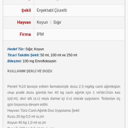
Şekil
Enjektabl Çözelti
Hayvan
Koyun
|
Sığır
Firma
IPM
Hedef Tür:
Sığır, Koyun
Ticari Takdim Şekli:
50 ml, 100 ml ve 250 ml
Bileşimi:
100 mg Enrofloksasin
KULLANIM ŞEKLİ VE DOZU
Pentril %10 tavsiye edilen farmakolojik dozu 2.5 mg/kg canlı ağırlık/gün
olup pratik dozu günlük her 40 kg canlı ağırlık için 1 ml'dir.Ürün kas
içi(i.m), deri altı (s.c) veya damar içi (i.v) olarak uygulanır. Tedaviye üç
gün boyunca devam edilir.
Hayvan Türü Canlı Ağırlık Doz Uygulama Şekli
Kuzu 20 kg 0,5 ml sc,im
Koyun 40 kg 1,0 ml sc,im