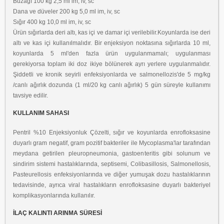
Buzağı 100 kg 2,5 ml im, iv, sc
Dana ve düveler 200 kg 5,0 ml im, iv, sc
Sığır 400 kg 10,0 ml im, iv, sc
Ürün sığırlarda deri altı, kas içi ve damar içi verilebilir.Koyunlarda ise deri
altı ve kas içi kullanılmalıdır. Bir enjeksiyon noktasına sığırlarda 10 ml,
koyunlarda 5 ml'den fazla ürün uygulanmamalı; uygulanması
gerekiyorsa toplam iki doz ikiye bölünerek ayrı yerlere uygulanmalıdır.
Şiddetli ve kronik seyirli enfeksiyonlarda ve salmonellozis'de 5 mg/kg
/canlı ağırlık dozunda (1 ml/20 kg canlı ağırlık) 5 gün süreyle kullanımı
tavsiye edilir.
KULLANIM SAHASI
Pentril %10 Enjeksiyonluk Çözelti, sığır ve koyunlarda enrofloksasine
duyarlı gram negatif, gram pozitif bakteriler ile Mycoplasma'lar tarafından
meydana getirilen pleuropneumonia, gastoenteritis gibi solunum ve
sindirim sistemi hastalıklarında, septisemi, Colibasillosis, Salmonellosis,
Pasteurellosis enfeksiyonlarında ve diğer yumuşak dozu hastalıklarının
tedavisinde, ayrıca viral hastalıkların enrofloksasine duyarlı bakteriyel
komplikasyonlarında kullanılır.
İLAÇ KALINTI ARINMA SÜRESİ