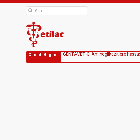
G
E
N
T
A
V
E
T
-
G
:
A
m
i
n
o
g
l
i
k
o
z
i
t
l
e
r
e
h
a
s
s
a
Önemli Bilgiler