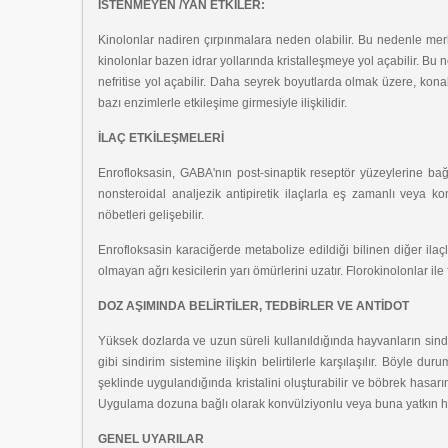
İSTENMEYEN /YAN ETKİLER:
Kinolonlar nadiren çırpınmalara neden olabilir. Bu nedenle merkez
kinolonlar bazen idrar yollarında kristalleşmeye yol açabilir. Bu 
nefritise yol açabilir. Daha seyrek boyutlarda olmak üzere, kon
bazı enzimlerle etkileşime girmesiyle ilişkilidir.
İLAÇ ETKİLEŞMELERİ
Enrofloksasin, GABA'nın post-sinaptik reseptör yüzeylerine bağlan
nonsteroidal analjezik antipiretik ilaçlarla eş zamanlı veya ko
nöbetleri gelişebilir.
Enrofloksasin karaciğerde metabolize edildiği bilinen diğer ilaçlar
olmayan ağrı kesicilerin yarı ömürlerini uzatır. Florokinolonlar ile
DOZ AŞIMINDA BELİRTİLER, TEDBİRLER VE ANTİDOT
Yüksek dozlarda ve uzun süreli kullanıldığında hayvanların sindi
gibi sindirim sistemine ilişkin belirtilerle karşılaşılır. Böyle d
şeklinde uygulandığında kristalini oluşturabilir ve böbrek hasarı
Uygulama dozuna bağlı olarak konvülziyonlu veya buna yatkın hayva
GENEL UYARILAR