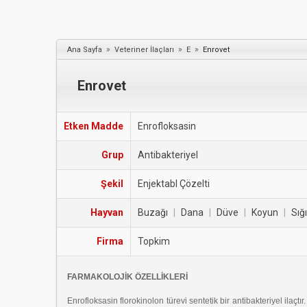
»
»
»
Ana Sayfa
Veteriner İlaçları
E
Enrovet
Enrovet
Etken Madde
Enrofloksasin
Grup
Antibakteriyel
Şekil
Enjektabl Çözelti
Hayvan
Buzağı
|
Dana
|
Düve
|
Koyun
|
Sığı
Firma
Topkim
FARMAKOLOJİK ÖZELLİKLERİ
Enrofloksasin florokinolon türevi sentetik bir antibakteriyel ilaç