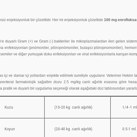
siz enjeksiyonluk bir çözeltidir. Her mi enjeksiyonluk çözeltide
100 mg enrofloksa
'e duyarlı Gram (+) ve Gram (-) bakteriler ile mikoplazmalardan ileri gelen sistem
zma enfeksiyonlan (pnömoniler, plöropnömoniler, bulaşıcı plöropnomoniler), hemorra
ptisemiler ve diğer yumuşak doku enfeksiyonlan ve viral enfeksiyonlarla kanşan komp
kas içi ve damar içi yollardan enjekte edilmek suretiyle uygulanır. Veteriner Hekim 
renteral farmakolojik sağaltım dozu 2.5 mg/kg canlı ağırlık esasına göre hesap
a pratik ve duyarlı bir uygulama seçeneği olarak aşağıdaki doz tablosundan yararlan
Kuzu
(10-20 kg. canlı ağırlık)
1/4 -1 ml
Koyun
(20-40 kg .canlı ağırlık)
0.5-1 ml.