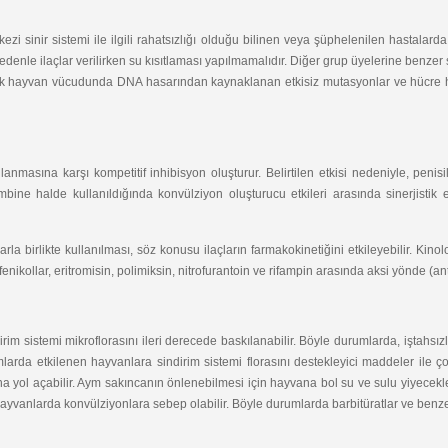
i sinir sistemi ile ilgili rahatsızlığı olduğu bilinen veya şüphelenilen hastalarda d
nedenle ilaçlar verilirken su kısıtlaması yapılmamalıdır. Diğer grup üyelerine benzer
ak hayvan vücudunda DNA hasarından kaynaklanan etkisiz mutasyonlar ve hücre hasar
masına karşı kompetitif inhibisyon oluşturur. Belirtilen etkisi nedeniyle, penisili
mbine halde kullanıldığında konvülziyon oluşturucu etkileri arasında sinerjistik 
la birlikte kullanılması, söz konusu ilaçların farmakokinetiğini etkileyebilir. Kinolo
 fenikollar, eritromisin, polimiksin, nitrofurantoin ve rifampin arasında aksi yönde (an
rim sistemi mikroflorasını ileri derecede baskılanabilir. Böyle durumlarda, iştahsız
urumlarda etkilenen hayvanlara sindirim sistemi florasını destekleyici maddeler ile 
na yol açabilir. Aym sakıncanın önlenebilmesi için hayvana bol su ve sulu yiyecekler
nlarda konvülziyonlara sebep olabilir. Böyle durumlarda barbitüratlar ve benzeri MSS