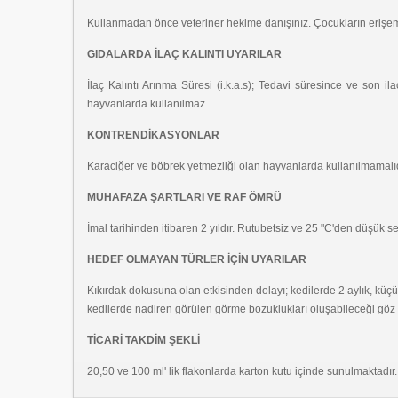
Kullanmadan önce veteriner hekime danışınız. Çocukların erişem
GIDALARDA İLAÇ KALINTI UYARILAR
İlaç Kalıntı Arınma Süresi (i.k.a.s); Tedavi süresince ve son
hayvanlarda kullanılmaz.
KONTRENDİKASYONLAR
Karaciğer ve böbrek yetmezliği olan hayvanlarda kullanılmamalıdı
MUHAFAZA ŞARTLARI VE RAF ÖMRÜ
İmal tarihinden itibaren 2 yıldır. Rutubetsiz ve 25 "C'den düşük s
HEDEF OLMAYAN TÜRLER İÇİN UYARILAR
Kıkırdak dokusuna olan etkisinden dolayı; kedilerde 2 aylık, küçü
kedilerde nadiren görülen görme bozuklukları oluşabileceği göz
TİCARİ TAKDİM ŞEKLİ
20,50 ve 100 ml' lik flakonlarda karton kutu içinde sunulmaktadır