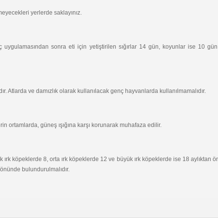
eyecekleri yerlerde saklayınız.
 ilaç uygulamasından sonra eti için yetiştirilen sığırlar 14 gün, koyunlar ise 1
r. Atlarda ve damızlık olarak kullanılacak genç hayvanlarda kullanılmamalıdır.
erin ortamlarda, güneş ışığına karşı korunarak muhafaza edilir.
k ırk köpeklerde 8, orta ırk köpeklerde 12 ve büyük ırk köpeklerde ise 18 aylıktan 
 önünde bulundurulmalıdır.
.