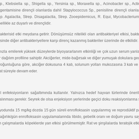
., Klebsiella sp., Shigella sp., Yersinia sp., Moraxella sp., Acinobacter sp., Acti
e gentamisine dirençli olanlarda dahil Stapylococcus Sp., penisiline dirençli ola
ep. Agalactia, Strep. Disagalactia, Strep. Zooepidemicus, R. Equi, Mycobacterium 
likle az duyarlı ve dirençlidir.
akterisid etki meydana getirir. Dönüşümsüz nitelikli olan antibakteriyel etkisi, ba
sinde diğer antibakteriyellere karşı direnç kazanmış bakteriler üzerinde de etkilidir.
 hızla emilerek yüksek düzeylerde biyoyararlanım etkinliği ve çok uzun serum yanl
ir dağılım profiline sahiptir. Akciğerler, mide-bağırsak ve diğer yumuşak dokulara
aç yoğunluğuna göre, akciğer dokusuna 4 katı, solunum yollan mukozasına 3 katı ve
aat süreyle devam eder.
el enfeksiyonların sağaltımında kullanılır. Yalnızca hedef hayvan türlerinde öner
ınması gerekir. Seyrek de olsa enjeksiyon yerlerinde geçici doku reaksiyonlarına s
eriyodunda 15 mg/kg dozda 15 gün süreli enrofloksasin uygulanmış ve reprodüktif 
ırlık/gün enrofloksasin uygulamalannda libido, gebelik oranı ve doğum yavru sayısı
şmalarda köpeklerde yan etkisi görülmemiştir. Rat ve şinşilalarda teratojik etkisi