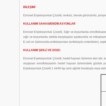
BİLEŞİMİ
Enrovet Enjeksiyonluk Çözelti; renksiz, berrak görünümlü, pirojen
KULLANIM SAHASI/ENDİKASYONLAR
Enrovet Enjeksiyonluk Çözelti, Sığır ve koyunlarda enrofloksasin
sığır ve koyunlarda sıklıkla karşılaşılan pasteurella ve mikopla
E.coli ve Salmonella enfeksiyonlan (enfeksiyöz enteritisler), se
KULLANIM ŞEKLİ VE DOZU
Enrovet Eıyeksiyonluk Çözelti, hedef hayvan türlerine deri altı, 
oluşturan enrofloksasinin hedef hayvan türlerindeki günlük pa
Enjeksiyonluk Çözelti 1 ml/40 kg canlı ağırlık hesabıyla veya dah