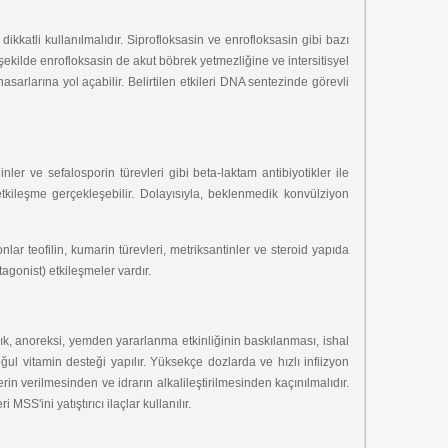
ikkatli kullanılmalıdır. Siprofloksasin ve enrofloksasin gibi bazı
 şekilde enrofloksasin de akut böbrek yetmezliğine ve intersitisyel
larına yol açabilir. Belirtilen etkileri DNA sentezinde görevli
nler ve sefalosporin türevleri gibi beta-laktam antibiyotikler ile
etkileşme gerçekleşebilir. Dolayısıyla, beklenmedik konvülziyon
nlar teofilin, kumarin türevleri, metriksantinler ve steroid yapıda
tagonist) etkileşmeler vardır.
lık, anoreksi, yemden yararlanma etkinliğinin baskılanması, ishal
çoğul vitamin desteği yapılır. Yüksekçe dozlarda ve hızlı infiizyon
in verilmesinden ve idrarın alkalileştirilmesinden kaçınılmalıdır.
'ini yatıştırıcı ilaçlar kullanılır.