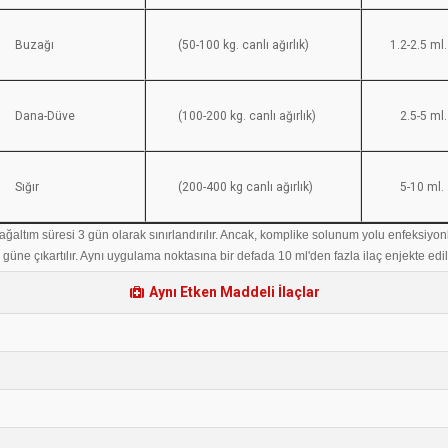
Buzağı
(50-100 kg. canlı ağırlık)
1.2-2.5 ml.
Dana-Düve
(100-200 kg. canlı ağırlık)
2.5-5 ml.
Sığır
(200-400 kg canlı ağırlık)
5-10 ml.
ğaltım süresi 3 gün olarak sınırlandırılır. Ancak, komplike solunum yolu enfeksiyonla
güne çıkartılır. Aynı uygulama noktasına bir defada 10 ml'den fazla ilaç enjekte edi
Aynı Etken Maddeli İlaçlar