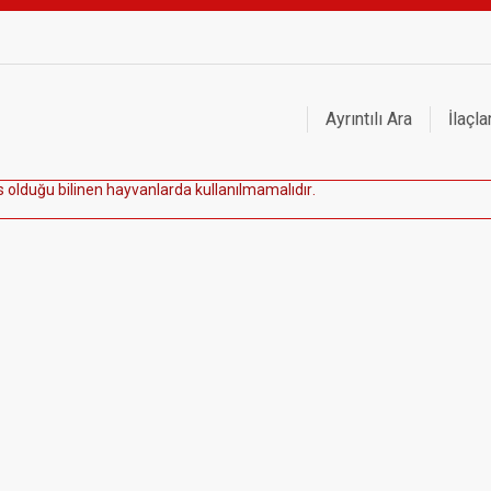
Ayrıntılı Ara
İlaçla
s
o
l
d
u
ğ
u
b
i
l
i
n
e
n
h
a
y
v
a
n
l
a
r
d
a
k
u
l
l
a
n
ı
l
m
a
m
a
l
ı
d
ı
r
.