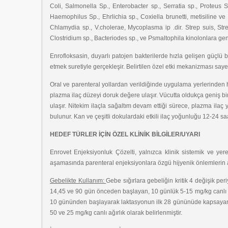
Coli, Salmonella Sp., Enterobacter sp., Serratia sp., Proteus Sp
Haemophilus Sp., Ehrlichia sp., Coxiella brunetti, metisiline v
Chlamydia sp., V.cholerae, Mycoplasma ip .dir. Strep suis, Str
Clostridium sp., Bacteriodes sp., ve Psmaltophila kinolonlara genel
Enrofloksasin, duyarlı patojen bakterilerde hızla gelişen güçlü b
etmek suretiyle gerçekleşir. Belirtilen özel etki mekanizması saye
Oral ve parenteral yollardan verildiğinde uygulama yerlerinden
plazma ilaç düzeyi doruk değere ulaşır. Vücutta oldukça geniş b
ulaşır. Nitekim ilaçla sağaltım devam ettiği sürece, plazma il
bulunur. Kan ve çeşitli dokulardaki etkili ilaç yoğunluğu 12-24 s
HEDEF TÜRLER İÇİN ÖZEL KLİNİK BİLGİLER/UYARI
Enrovet Enjeksiyonluk Çözelti, yalnızca klinik sistemik ve yer
aşamasında parenteral enjeksiyonlara özgü hijyenik önlemlerin al
Gebelikte Kullanım:
Gebe sığırlara gebeliğin kritik 4 değişik p
14,45 ve 90 gün önceden başlayan, 10 günlük 5-15 mg/kg canlı ağ
10 gününden başlayarak laktasyonun ilk 28 gününüde kapsayan çalı
50 ve 25 mg/kg canlı ağırlık olarak belirlenmiştir.