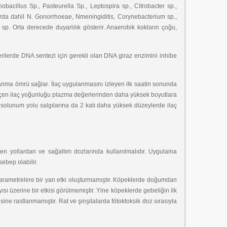
nobacillus Sp., Pasteurella Sp., Leptospira sp., Citrobacter sp.,
nlarda dahil N. Gonorrhoeae, Nmeningiditis, Corynebacterium sp.,
sp. Orta derecede duyarlılık gösterir. Anaerobik kokların çoğu,
kterilerde DNA sentezi için gerekli olan DNA giraz enzimini inhibe
anma ömrü sağlar. İlaç uygulanmasını izleyen ilk saatin sonunda
 geçen ilaç yoğunluğu plazma değerlerinden daha yüksek boyutlara
 solunum yolu salgılarına da 2 katı daha yüksek düzeylerde ilaç
ilen yollardan ve sağaltım dozlarında kullanılmalıdır. Uygulama
ebep olabilir.
parametrelere bir yan etki oluşturmamıştır. Köpeklerde doğumdan
 üzerine bir etkisi görülmemiştir. Yine köpeklerde gebeliğin ilk
ne rastlanmamıştır. Rat ve şinşilalarda fötoktoksik doz sırasıyla