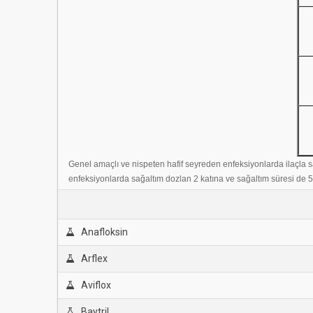
Genel amaçlı ve nispeten hafif seyreden enfeksiyonlarda ilaçla sa
enfeksiyonlarda sağaltım dozlan 2 katına ve sağaltım süresi de 5 
Anafloksin
Arflex
Aviflox
Baytril