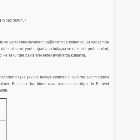
sin
baz bulunur.
ik ve yerel enfeksiyonların sağaltımında kullanılır. Bu kapsamda
jik septisemi, yeni doğanların bulaşıcı ve enzootik pnömonileri,
like sekunder bakteriyel enfeksiyonlarda kullanılır.
tarafından başka şekilde tavsiye edilmediği takdirde aktif maddeyi
lanır. Belirtilen doz birimi esas alınmak suretiyle de Enrovet
ılır.
.