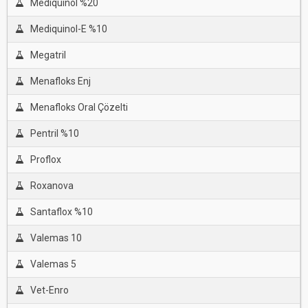
Mediquinol %20
Mediquinol-E %10
Megatril
Menafloks Enj
Menafloks Oral Çözelti
Pentril %10
Proflox
Roxanova
Santaflox %10
Valemas 10
Valemas 5
Vet-Enro