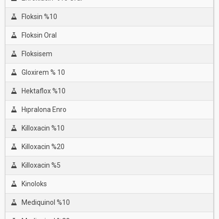
Floksin %10
Floksin Oral
Floksisem
Gloxirem % 10
Hektaflox %10
Hıpralona Enro
Killoxacin %10
Killoxacin %20
Killoxacin %5
Kinoloks
Mediquinol %10