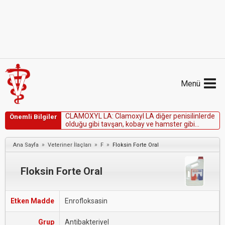
Menü
C
L
A
M
O
X
Y
L
L
A
:
C
l
a
m
o
x
y
l
L
A
d
i
ğ
e
r
p
e
n
i
s
i
l
i
n
l
e
r
d
e
Önemli Bilgiler
o
l
d
u
ğ
u
g
i
b
i
t
a
v
ş
a
n
,
k
o
b
a
y
v
e
h
a
m
s
t
e
r
g
i
b
i
k
e
m
i
r
g
e
n
l
e
r
d
e
k
u
l
l
a
n
ı
l
m
a
m
a
l
ı
d
ı
r
.
»
»
»
Ana Sayfa
Veteriner İlaçları
F
Floksin Forte Oral
Floksin Forte Oral
Etken Madde
Enrofloksasin
Grup
Antibakteriyel