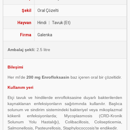
Şekil
Oral Çözelti
Hayvan
Hindi
|
Tavuk (Et)
Firma
Galenka
Ambalaj şekli:
2.5 litre
Bileşimi
Her ml’de
200 mg Enrofloksasin
baz içeren oral bir çözeltidir.
Kullanım yeri
Etçi tavuk ve hindilerde enrofloksasine duyarlı bakterilerden
kaynaklanan enfeksiyonların sağıtımında kullanılır. Başlıca
solunum ve sindirim sistemindeki bakteriyel veya mikoplazmal
kökenli enfeksiyonlarda; Mycoplasmosis (CRD-Kronik
Solunum Yolu Hastalığı), Colibacillosis, Colisepticemia,
Salmonellosis, Pasteurellosis, Staphylococcosis’te endikedir.