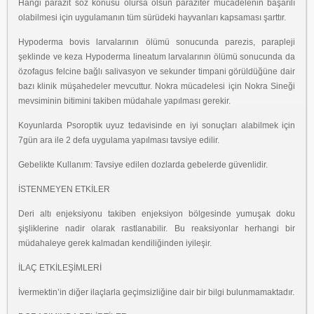
Hangi parazit söz konusu olursa olsun paraziter mücadelenin başarılı
olabilmesi için uygulamanın tüm sürüdeki hayvanları kapsaması şarttır.
Hypoderma bovis larvalarının ölümü sonucunda parezis, parapleji
şeklinde ve keza Hypoderma lineatum larvalarının ölümü sonucunda da
özofagus felcine bağlı salivasyon ve sekunder timpani görüldüğüne dair
bazı klinik müşahedeler mevcuttur. Nokra mücadelesi için Nokra Sineği
mevsiminin bitimini takiben müdahale yapılması gerekir.
Koyunlarda Psoroptik uyuz tedavisinde en iyi sonuçları alabilmek için
7gün ara ile 2 defa uygulama yapılması tavsiye edilir.
Gebelikte Kullanım: Tavsiye edilen dozlarda gebelerde güvenlidir.
İSTENMEYEN ETKİLER
Deri altı enjeksiyonu takiben enjeksiyon bölgesinde yumuşak doku
şişliklerine nadir olarak rastlanabilir. Bu reaksiyonlar herhangi bir
müdahaleye gerek kalmadan kendiliğinden iyileşir.
İLAÇ ETKİLEŞİMLERİ
İvermektin’in diğer ilaçlarla geçimsizliğine dair bir bilgi bulunmamaktadır.