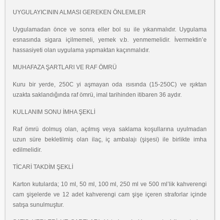
UYGULAYICININ ALMASI GEREKEN ÖNLEMLER
Uygulamadan önce ve sonra eller bol su ile yıkanmalıdır. Uygulama
esnasında sigara içilmemeli, yemek v.b. yenmemelidir. İvermektin’e
hassasiyeti olan uygulama yapmaktan kaçınmalıdır.
MUHAFAZA ŞARTLARI VE RAF ÖMRÜ
Kuru bir yerde, 250C yi aşmayan oda ısısında (15-250C) ve ışıktan
uzakta saklandığında raf ömrü, imal tarihinden itibaren 36 aydır.
KULLANIM SONU İMHA ŞEKLİ
Raf ömrü dolmuş olan, açılmış veya saklama koşullarına uyulmadan
uzun süre bekletilmiş olan ilaç, iç ambalajı (şişesi) ile birlikte imha
edilmelidir.
TİCARİ TAKDİM ŞEKLİ
Karton kutularda; 10 ml, 50 ml, 100 ml, 250 ml ve 500 ml’lik kahverengi
cam şişelerde ve 12 adet kahverengi cam şişe içeren straforlar içinde
satışa sunulmuştur.