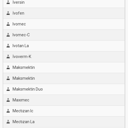
İversin
İvofen
Ivomec
Ivomec-C
Ivotan La
İvoverm-K
Maksmektin
Maksmektin
Maksmektin Duo
Maxımec
Mectızan Ic
Mectızan La