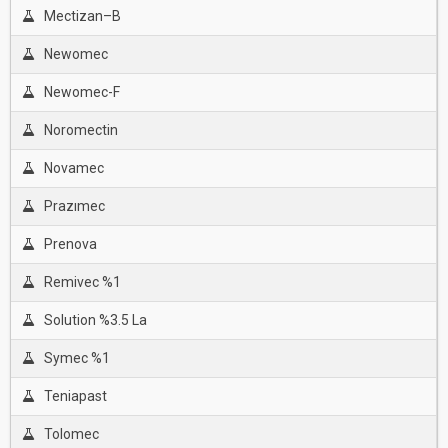
Mectizan–B
Newomec
Newomec-F
Noromectin
Novamec
Prazımec
Prenova
Remivec %1
Solution %3.5 La
Symec %1
Teniapast
Tolomec