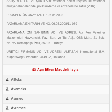
SATIŞ YERLERİ VE ŞARTLARI: Veteriner hekim reçetesi ile veteriner
muayenehanelerinde, polikliniklerde ve eczanelerde satılır (VHR).
PROSPEKTÜS ONAY TARİHİ: 06.05.2008
PAZARLAMA İZNİ TARİH VE NO: 06.05.2008/11-089
PAZARLAMA İZNİ SAHİBİNİN ADI VE ADRESİ: Ata Fen Veteriner
Malzemeleri Hayvancılık Paz. San. ve Tic. A.Ş., OSB Mah., 21 Sok.,
No:7/A, Kemalpaşa-İzmir, 35735 – Türkiye
ÜRETİCİ FİRMANIN ADI VE ADRESİ: ALFASAN International B.V.,
Kuipersweg 9 Woerden, 3449 JA, Hollanda
Aynı Etken Maddeli İlaçlar
Alltoks
Avameks
Avimec
Avromec