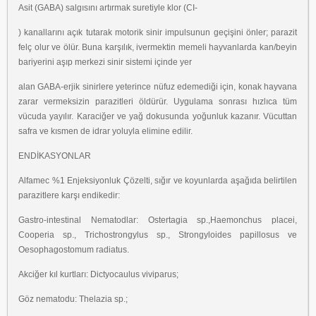
Asit (GABA) salgısını artırmak suretiyle klor (CI-
) kanallarını açık tutarak motorik sinir impulsunun geçişini önler; parazit
felç olur ve ölür. Buna karşılık, ivermektin memeli hayvanlarda kan/beyin
bariyerini aşıp merkezi sinir sistemi içinde yer
alan GABA-erjik sinirlere yeterince nüfuz edemediği için, konak hayvana
zarar vermeksizin parazitleri öldürür. Uygulama sonrası hızlıca tüm
vücuda yayılır. Karaciğer ve yağ dokusunda yoğunluk kazanır. Vücuttan
safra ve kısmen de idrar yoluyla elimine edilir.
ENDİKASYONLAR
Alfamec %1 Enjeksiyonluk Çözelti, sığır ve koyunlarda aşağıda belirtilen
parazitlere karşı endikedir:
Gastro-intestinal Nematodlar: Ostertagia sp.,Haemonchus placei,
Cooperia sp., Trichostrongylus sp., Strongyloides papillosus ve
Oesophagostomum radiatus.
Akciğer kıl kurtları: Dictyocaulus viviparus;
Göz nematodu: Thelazia sp.;