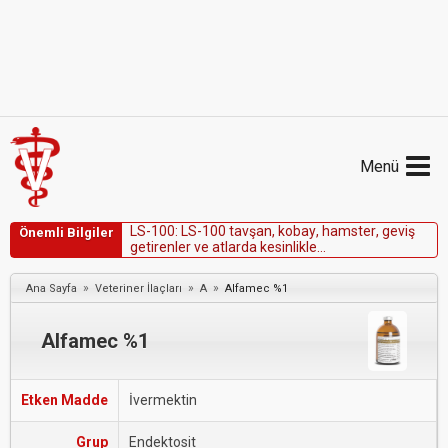
Menü
L
S
-
1
0
0
:
L
S
-
1
0
0
t
a
v
ş
a
n
,
k
o
b
a
y
,
h
a
m
s
t
e
r
,
g
e
v
i
ş
Önemli Bilgiler
g
e
t
i
r
e
n
l
e
r
v
e
a
t
l
a
r
d
a
k
e
s
i
n
l
i
k
l
e
k
u
l
l
a
n
ı
l
m
a
m
a
l
ı
d
ı
r
.
»
»
»
Ana Sayfa
Veteriner İlaçları
A
Alfamec %1
Alfamec %1
Etken Madde
İvermektin
Grup
Endektosit