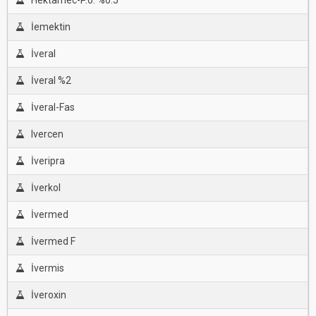
Hektamec-P.o. %0.5
İemektin
İveral
İveral %2
İveral-Fas
Ivercen
İveripra
İverkol
İvermed
İvermed F
İvermis
İveroxin