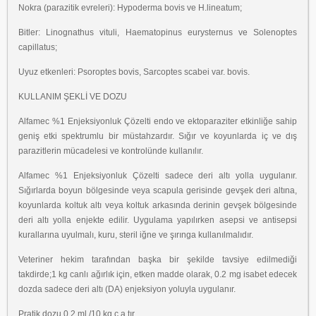
Nokra (parazitik evreleri): Hypoderma bovis ve H.lineatum;
Bitler: Linognathus vituli, Haematopinus eurysternus ve Solenoptes
capillatus;
Uyuz etkenleri: Psoroptes bovis, Sarcoptes scabei var. bovis.
KULLANIM ŞEKLİ VE DOZU
Alfamec %1 Enjeksiyonluk Çözelti endo ve ektoparaziter etkinliğe sahip
geniş etki spektrumlu bir müstahzardır. Sığır ve koyunlarda iç ve dış
parazitlerin mücadelesi ve kontrolünde kullanılır.
Alfamec %1 Enjeksiyonluk Çözelti sadece deri altı yolla uygulanır.
Sığırlarda boyun bölgesinde veya scapula gerisinde gevşek deri altına,
koyunlarda koltuk altı veya koltuk arkasında derinin gevşek bölgesinde
deri altı yolla enjekte edilir. Uygulama yapılırken asepsi ve antisepsi
kurallarına uyulmalı, kuru, steril iğne ve şırınga kullanılmalıdır.
Veteriner hekim tarafından başka bir şekilde tavsiye edilmediği
takdirde;1 kg canlı ağırlık için, etken madde olarak, 0.2 mg isabet edecek
dozda sadece deri altı (DA) enjeksiyon yoluyla uygulanır.
Pratik dozu 0,2 ml /10 kg.c.a tır.