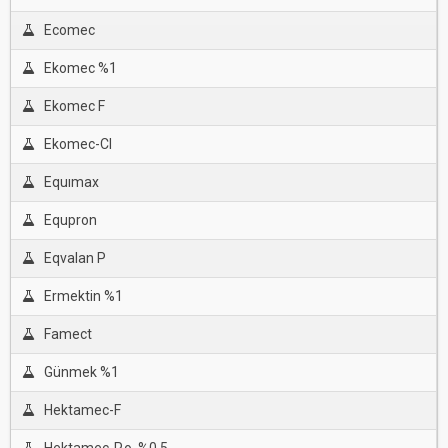
Ecomec
Ekomec %1
Ekomec F
Ekomec-Cl
Equımax
Equpron
Eqvalan P
Ermektin %1
Famect
Günmek %1
Hektamec-F