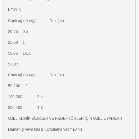
KOYUN
Canlı ağırlık (kg) Doz (ml)
20-25 0,5
25-50 1
50-75 1-1,5
SIĞIR
Canlı ağırlık (kg) Doz (ml)
50-100 1-2
100-200 2-4
200-400 4-8
ÖZEL KLİNİK BİLGİLER VE HEDEF TÜRLER İÇİN ÖZEL UYARILAR
Damar içi veya kas içi uygulama yapmayınız.