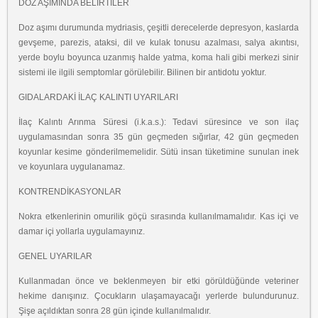
DOZ AŞIMINDA BELİRTİLER
Doz aşımı durumunda mydriasis, çeşitli derecelerde depresyon, kaslarda
gevşeme, parezis, ataksi,
dil ve kulak tonusu azalması, salya akıntısı,
yerde boylu boyunca uzanmış halde yatma, koma hali
gibi merkezi sinir
sistemi ile ilgili semptomlar görülebilir. Bilinen bir antidotu yoktur.
GIDALARDAKİ İLAÇ KALINTI UYARILARI
İlaç Kalıntı Arınma Süresi (i.k.a.s.): Tedavi süresince ve son ilaç
uygulamasından sonra 35 gün
geçmeden sığırlar, 42 gün geçmeden
koyunlar kesime gönderilmemelidir. Sütü insan tüketimine
sunulan inek
ve koyunlara uygulanamaz.
KONTRENDİKASYONLAR
Nokra etkenlerinin omurilik göçü sırasında kullanılmamalıdır. Kas içi ve
damar içi yollarla uygulamayınız.
GENEL UYARILAR
Kullanmadan önce ve beklenmeyen bir etki görüldüğünde veteriner
hekime danışınız. Çocukların ulaşamayacağı yerlerde bulundurunuz.
Şişe açıldıktan sonra 28 gün içinde kullanılmalıdır.