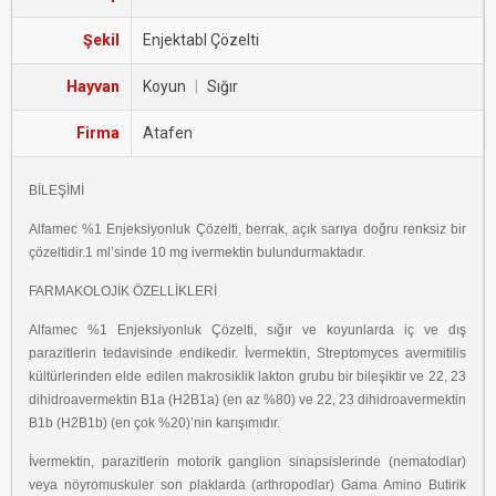
Şekil
Enjektabl Çözelti
Hayvan
Koyun
|
Sığır
Firma
Atafen
BİLEŞİMİ
Alfamec %1 Enjeksiyonluk Çözelti, berrak, açık sarıya doğru renksiz bir
çözeltidir.1 ml’sinde 10 mg ivermektin bulundurmaktadır.
FARMAKOLOJİK ÖZELLİKLERİ
Alfamec %1 Enjeksiyonluk Çözelti, sığır ve koyunlarda iç ve dış
parazitlerin tedavisinde endikedir. İvermektin, Streptomyces avermitilis
kültürlerinden elde edilen makrosiklik lakton grubu bir bileşiktir ve 22, 23
dihidroavermektin B1a (H2B1a) (en az %80) ve 22, 23 dihidroavermektin
B1b (H2B1b) (en çok %20)’nin karışımıdır.
İvermektin, parazitlerin motorik ganglion sinapsislerinde (nematodlar)
veya nöyromuskuler son plaklarda (arthropodlar) Gama Amino Butirik