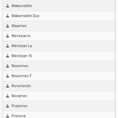
Maksmektin
Maksmektin Duo
Maxımec
Mectızan Ic
Mectızan La
Mectizan–B
Newomec
Newomec-F
Noromectin
Novamec
Prazımec
Prenova