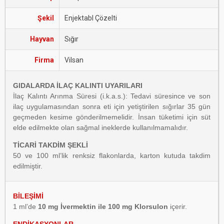
Şekil
Enjektabl Çözelti
Hayvan
Sığır
Firma
Vilsan
GIDALARDA İLAÇ KALINTI UYARILARI
İlaç Kalıntı Arınma Süresi (i.k.a.s.): Tedavi süresince ve son
ilaç uygulamasından sonra eti için yetiştirilen sığırlar 35 gün
geçmeden kesime gönderilmemelidir. İnsan tüketimi için süt
elde edilmekte olan sağmal ineklerde kullanılmamalıdır.
TİCARİ TAKDİM ŞEKLİ
50 ve 100 ml’lik renksiz flakonlarda, karton kutuda takdim
edilmiştir.
BİLEŞİMİ
1 ml’de
10 mg İvermektin ile 100 mg Klorsulon
içerir.