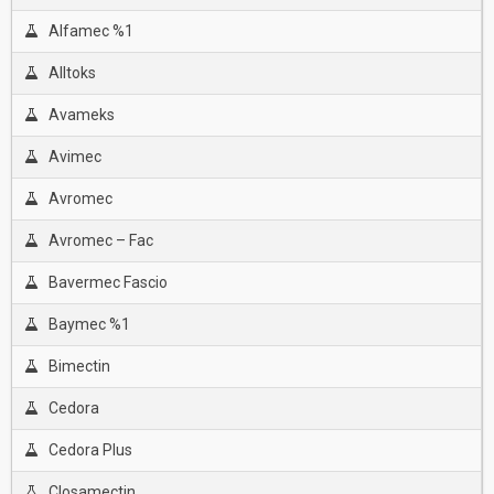
Alfamec %1
Alltoks
Avameks
Avimec
Avromec
Avromec – Fac
Bavermec Fascio
Baymec %1
Bimectin
Cedora
Cedora Plus
Closamectin