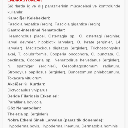
ENDİKASYONLAR
Sığırlarda iç ve dış parazitlerinin mücadelesi ve kontrolünde
kullanılır.
Karaciğer Kelebekleri:
Fasciola hepatica (ergin), Fasciola gigantica (ergin)
Gastro-intestinal Nematodlar:
Heamonchus placei, Ostertagia sp., O. ostertagi (erginler,
larval devreler, hipobiotik larvalar), O. Iyrate (erginler, L4
larvalar), Mecistocircus digitatus (erginler), Trichostrongylus
axei, T. colubriformis, Cooperia oncophora, C. punctata, C.
pectinata, Cooperia sp., Nematodirus helvetianus (erginler),
N. spathiger (erginler), Oesophagostomum radiatum,
Strongylus papillosus (erginler), Bunostomum phlebotumum,
Toxacara vitulorum
Akciğer Kıl Kurtları:
Dictyocaulus viviparus
Deride Filariosis Etkenleri:
Parafilaria bovicola
Göz Nematodları:
Thelezia sp. (erginleri)
Nokra Etkeni Sinek Larvaları (parazitik dönemde):
Hypoderma bovis, Hypoderma lineatum, Dermatobia hominis