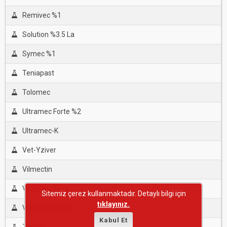
Remivec %1
Solution %3.5 La
Symec %1
Teniapast
Tolomec
Ultramec Forte %2
Ultramec-K
Vet-Yziver
Vilmectin
Vırbamec® La
Sitemiz çerez kullanmaktadır. Detaylı bilgi için
tıklayınız.
Vmd İvermecto
Kabul Et