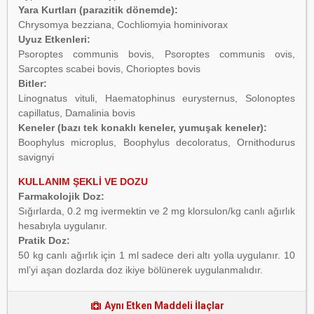
Yara Kurtları (parazitik dönemde):
Chrysomya bezziana, Cochliomyia hominivorax
Uyuz Etkenleri:
Psoroptes communis bovis, Psoroptes communis ovis,
Sarcoptes scabei bovis, Chorioptes bovis
Bitler:
Linognatus vituli, Haematophinus eurysternus, Solonoptes
capillatus, Damalinia bovis
Keneler (bazı tek konaklı keneler, yumuşak keneler):
Boophylus microplus, Boophylus decoloratus, Ornithodurus
savignyi
KULLANIM ŞEKLİ VE DOZU
Farmakolojik Doz:
Sığırlarda, 0.2 mg ivermektin ve 2 mg klorsulon/kg canlı ağırlık
hesabıyla uygulanır.
Pratik Doz:
50 kg canlı ağırlık için 1 ml sadece deri altı yolla uygulanır. 10
ml’yi aşan dozlarda doz ikiye bölünerek uygulanmalıdır.
Aynı Etken Maddeli İlaçlar