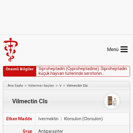
Menü
S
i
p
r
o
h
e
p
t
a
d
i
n
(
C
y
p
r
o
h
e
p
t
a
d
i
n
e
)
:
S
i
p
r
o
h
e
p
t
a
d
i
n
Önemli Bilgiler
k
ü
ç
ü
k
h
a
y
v
a
n
t
ü
r
l
e
r
i
n
d
e
s
e
r
o
t
o
n
i
n
s
e
n
d
r
o
m
u
n
u
n
y
ö
n
e
t
i
m
i
n
d
e
y
a
r
a
r
l
ı
o
l
a
b
i
l
i
r
v
e
k
e
d
i
l
e
r
d
e
i
ş
t
a
h
u
y
a
r
ı
c
ı
o
l
a
r
a
k
k
u
l
l
a
n
ı
l
m
ı
ş
t
ı
r
»
»
»
Ana Sayfa
Veteriner İlaçları
V
Vilmectin Cls
Vilmectin Cls
Etken Madde
İvermektin
|
Klorsulon (Clorsulon)
Grup
Antiparaziter