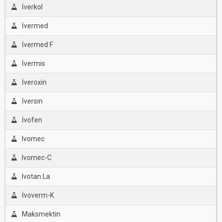
İverkol
İvermed
İvermed F
İvermis
İveroxin
İversin
İvofen
Ivomec
Ivomec-C
Ivotan La
İvoverm-K
Maksmektin