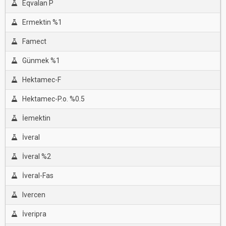
Eqvalan P
Ermektin %1
Famect
Günmek %1
Hektamec-F
Hektamec-P.o. %0.5
İemektin
İveral
İveral %2
İveral-Fas
Ivercen
İveripra