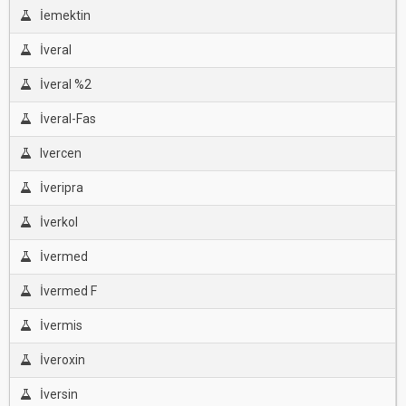
İemektin
İveral
İveral %2
İveral-Fas
Ivercen
İveripra
İverkol
İvermed
İvermed F
İvermis
İveroxin
İversin