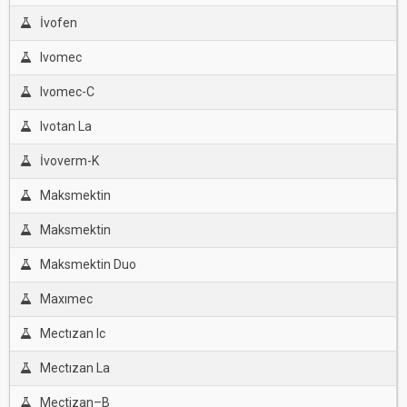
İvofen
Ivomec
Ivomec-C
Ivotan La
İvoverm-K
Maksmektin
Maksmektin
Maksmektin Duo
Maxımec
Mectızan Ic
Mectızan La
Mectizan–B