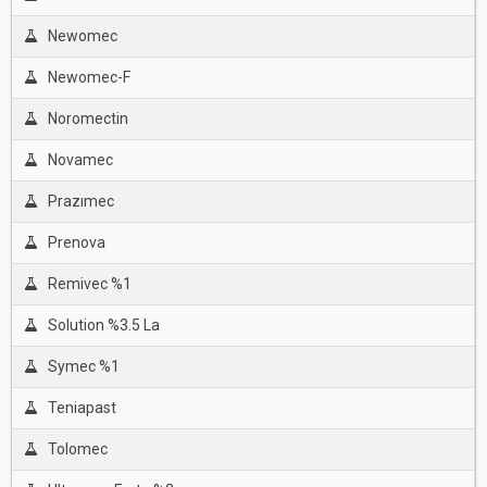
Newomec
Newomec-F
Noromectin
Novamec
Prazımec
Prenova
Remivec %1
Solution %3.5 La
Symec %1
Teniapast
Tolomec