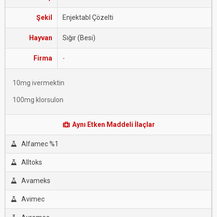
Şekil
Enjektabl Çözelti
Hayvan
Sığır (Besi)
Firma
-
10mg ivermektin
100mg klorsulon
Aynı Etken Maddeli İlaçlar
Alfamec %1
Alltoks
Avameks
Avimec