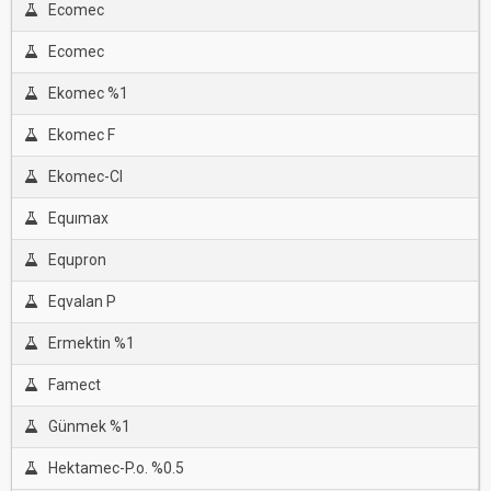
Ecomec
Ecomec
Ekomec %1
Ekomec F
Ekomec-Cl
Equımax
Equpron
Eqvalan P
Ermektin %1
Famect
Günmek %1
Hektamec-P.o. %0.5