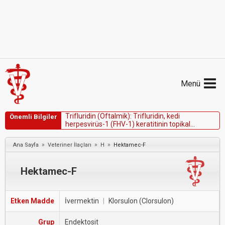
Menü
T
r
i
f
l
u
r
i
d
i
n
(
O
f
t
a
l
m
i
k
)
:
T
r
i
f
l
u
r
i
d
i
n
,
k
e
d
i
Önemli Bilgiler
h
e
r
p
e
s
v
i
r
ü
s
-
1
(
F
H
V
-
1
)
k
e
r
a
t
i
t
i
n
i
n
t
o
p
i
k
a
l
t
e
d
a
v
i
s
i
n
d
e
k
u
l
l
a
n
ı
l
ı
r
.
»
»
»
Ana Sayfa
Veteriner İlaçları
H
Hektamec-F
Hektamec-F
Etken Madde
İvermektin
|
Klorsulon (Clorsulon)
Grup
Endektosit