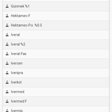
Günmek %1
Hektamec-F
Hektamec-P.o. %0.5
İveral
İveral %2
İveral-Fas
Ivercen
İveripra
İverkol
İvermed
İvermed F
İvermis