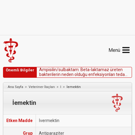
Menü
A
m
p
i
s
i
l
i
n
/
s
u
l
b
a
k
t
a
m
:
B
e
t
a
-
l
a
k
t
a
m
a
z
ü
r
e
t
e
n
Önemli Bilgiler
b
a
k
t
e
r
i
l
e
r
i
n
n
e
d
e
n
o
l
d
u
ğ
u
e
n
f
e
k
s
i
y
o
n
l
a
r
ı
t
e
d
a
v
i
e
t
m
e
k
i
ç
i
n
k
u
l
l
a
n
ı
l
a
b
i
l
e
n
e
n
j
e
k
t
e
e
d
i
l
e
b
i
l
i
r
g
ü
ç
l
e
n
d
i
r
i
l
m
i
ş
a
m
i
n
o
p
e
n
i
s
i
l
i
n
»
»
»
Ana Sayfa
Veteriner İlaçları
I
İemektin
İemektin
Etken Madde
İvermektin
Grup
Antiparaziter