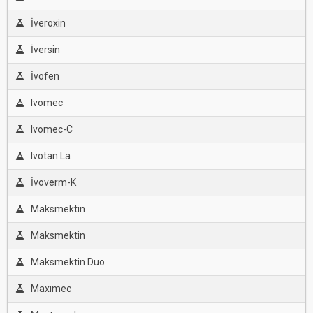
İveroxin
İversin
İvofen
Ivomec
Ivomec-C
Ivotan La
İvoverm-K
Maksmektin
Maksmektin
Maksmektin Duo
Maxımec