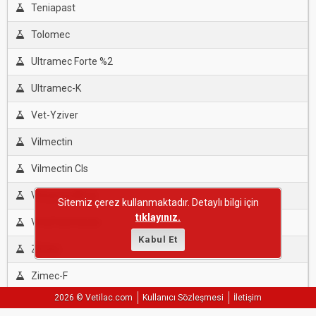
Teniapast
Tolomec
Ultramec Forte %2
Ultramec-K
Vet-Yziver
Vilmectin
Vilmectin Cls
Vırbamec® La
Sitemiz çerez kullanmaktadır. Detaylı bilgi için
tıklayınız.
Vmd İvermecto
Kabul Et
Zimec
Zimec-F
2026 © Vetilac.com
Kullanıcı Sözleşmesi
İletişim