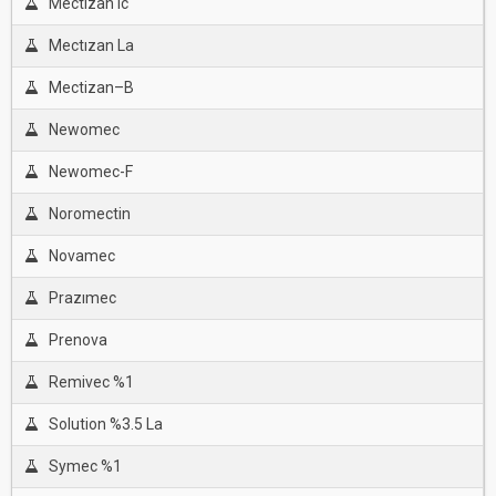
Mectızan Ic
Mectızan La
Mectizan–B
Newomec
Newomec-F
Noromectin
Novamec
Prazımec
Prenova
Remivec %1
Solution %3.5 La
Symec %1