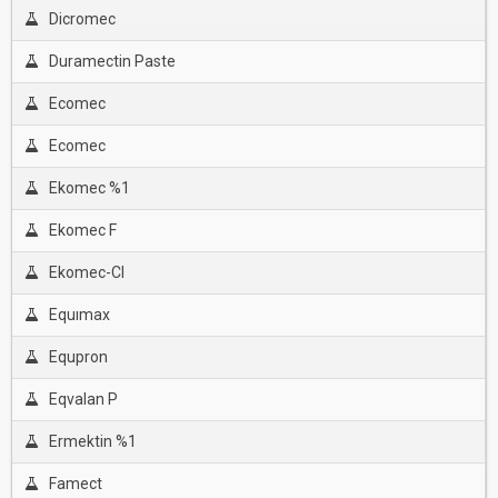
Dicromec
Duramectin Paste
Ecomec
Ecomec
Ekomec %1
Ekomec F
Ekomec-Cl
Equımax
Equpron
Eqvalan P
Ermektin %1
Famect