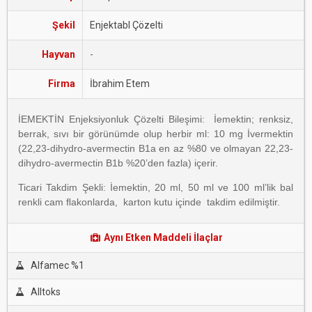
Şekil
Enjektabl Çözelti
Hayvan
-
Firma
İbrahim Etem
İEMEKTİN Enjeksiyonluk Çözelti Bileşimi: İemektin; renksiz,
berrak, sıvı bir görünümde olup herbir ml: 10 mg İvermektin
(22,23-dihydro-avermectin B1a en az %80 ve olmayan 22,23-
dihydro-avermectin B1b %20’den fazla) içerir.
Ticari Takdim Şekli: İemektin, 20 ml, 50 ml ve 100 ml’lik bal
renkli cam ﬂakonlarda, karton kutu içinde takdim edilmiştir.
Aynı Etken Maddeli İlaçlar
Alfamec %1
Alltoks