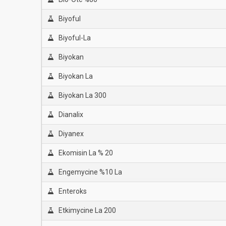
Biyoful
Biyoful-La
Biyokan
Biyokan La
Biyokan La 300
Dianalix
Diyanex
Ekomisin La % 20
Engemycine %10 La
Enteroks
Etkimycine La 200