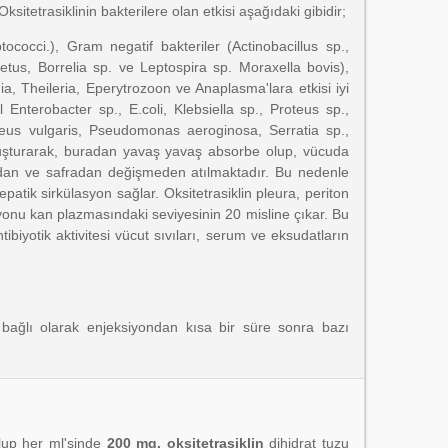
sitetrasiklinin bakterilere olan etkisi aşağıdaki gibidir;
ococci.), Gram negatif bakteriler (Actinobacillus sp.,
etus, Borrelia sp. ve Leptospira sp. Moraxella bovis),
a, Theileria, Eperytrozoon ve Anaplasma'lara etkisi iyi
Enterobacter sp., E.coli, Klebsiella sp., Proteus sp.,
teus vulgaris, Pseudomonas aeroginosa, Serratia sp.,
oluşturarak, buradan yavaş yavaş absorbe olup, vücuda
ardan ve safradan değişmeden atılmaktadır. Bu nedenle
epatik sirkülasyon sağlar. Oksitetrasiklin pleura, periton
onu kan plazmasındaki seviyesinin 20 misline çıkar. Bu
ibiyotik aktivitesi vücut sıvıları, serum ve eksudatların
a bağlı olarak enjeksiyondan kısa bir süre sonra bazı
olup her ml'sinde
200 mg. oksitetrasiklin
dihidrat tuzu