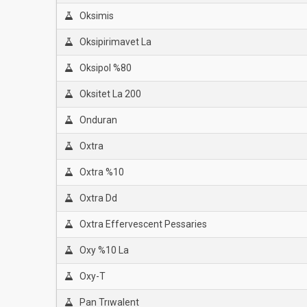
Oksimis
Oksipirimavet La
Oksipol %80
Oksitet La 200
Onduran
Oxtra
Oxtra %10
Oxtra Dd
Oxtra Effervescent Pessaries
Oxy %10 La
Oxy-T
Pan Trıwalent