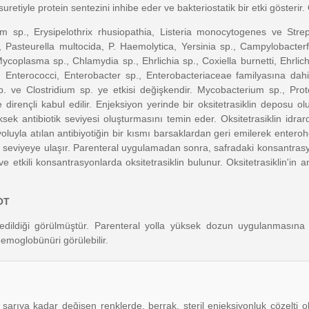
tiyle protein sentezini inhibe eder ve bakteriostatik bir etki gösterir. Ok
m sp., Erysipelothrix rhusiopathia, Listeria monocytogenes ve Strept
, Pasteurella multocida, P. Haemolytica, Yersinia sp., Campylobacterf
oplasma sp., Chlamydia sp., Ehrlichia sp., Coxiella burnetti, Ehrlichi
 Enterococci, Enterobacter sp., Enterobacteriaceae familyasına dahil 
p. ve Clostridium sp. ye etkisi değişkendir. Mycobacterium sp., Pro
irençli kabul edilir. Enjeksiyon yerinde bir oksitetrasiklin deposu 
ek antibiotik seviyesi oluşturmasını temin eder. Oksitetrasiklin idr
 yoluyla atılan antibiyotiğin bir kısmı barsaklardan geri emilerek enteroh
 seviyeye ulaşır. Parenteral uygulamadan sonra, safradaki konsantrasy
tkili konsantrasyonlarda oksitetrasiklin bulunur. Oksitetrasiklin'in ant
OT
ere edildiği görülmüştür. Parenteral yolla yüksek dozun uygulanmasın
 hemoglobünüri görülebilir.
sarıya kadar değişen renklerde, berrak, steril enjeksiyonluk çözelti 