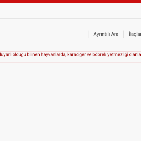
Ayrıntılı Ara
İlaçla
d
u
y
a
r
l
ı
o
l
d
u
ğ
u
b
i
l
i
n
e
n
h
a
y
v
a
n
l
a
r
d
a
,
k
a
r
a
c
i
ğ
e
r
v
e
b
ö
b
r
e
k
y
e
t
m
e
z
l
i
ğ
i
o
l
a
n
l
a