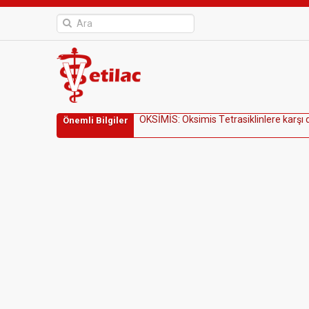
O
K
S
İ
M
İ
S
:
O
k
s
i
m
i
s
T
e
t
r
a
s
i
k
l
i
n
l
e
r
e
k
a
r
ş
ı
Önemli Bilgiler