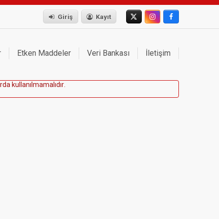
Giriş
Kayıt
r
Etken Maddeler
Veri Bankası
İletişim
r
d
a
k
u
l
l
a
n
ı
l
m
a
m
a
l
ı
d
ı
r
.