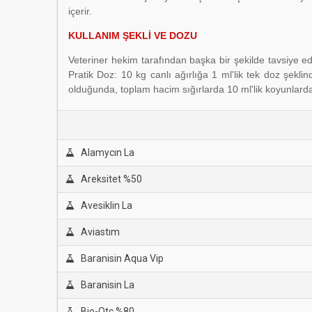
içerir.
KULLANIM ŞEKLİ VE DOZU
Veteriner hekim tarafından başka bir şekilde tavsiye ed
Pratik Doz: 10 kg canlı ağırlığa 1 ml'lik tek doz şekl
olduğunda, toplam hacim sığırlarda 10 ml'lik koyunlarda 
Alamycın La
Areksitet %50
Avesiklin La
Aviastım
Baranisin Aqua Vip
Baranisin La
Bio-Otc %80