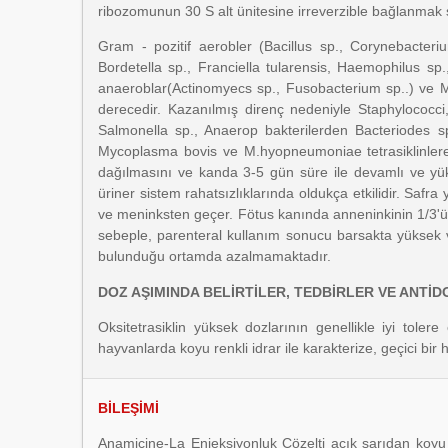
ribozomunun 30 S alt ünitesine irreverzible bağlanmak sure
Gram - pozitif aerobler (Bacillus sp., Corynebacteriu
Bordetella sp., Franciella tularensis, Haemophilus sp.
anaeroblar(Actinomyecs sp., Fusobacterium sp..) ve Myc
derecedir. Kazanılmış direnç nedeniyle Staphylococci,
Salmonella sp., Anaerop bakterilerden Bacteriodes s
Mycoplasma bovis ve M.hyopneumoniae tetrasiklinlere d
dağılmasını ve kanda 3-5 gün süre ile devamlı ve yüks
üriner sistem rahatsızlıklarında oldukça etkilidir. Safra
ve meninksten geçer. Fötus kanında anneninkinin 1/3'ü
sebeple, parenteral kullanım sonucu barsakta yüksek ve e
bulunduğu ortamda azalmamaktadır.
DOZ AŞIMINDA BELİRTİLER, TEDBİRLER VE ANTİD
Oksitetrasiklin yüksek dozlarının genellikle iyi tol
hayvanlarda koyu renkli idrar ile karakterize, geçici bir
BİLEŞİMİ
Anamicine-La Enjeksiyonluk Çözelti açık sarıdan koyu 