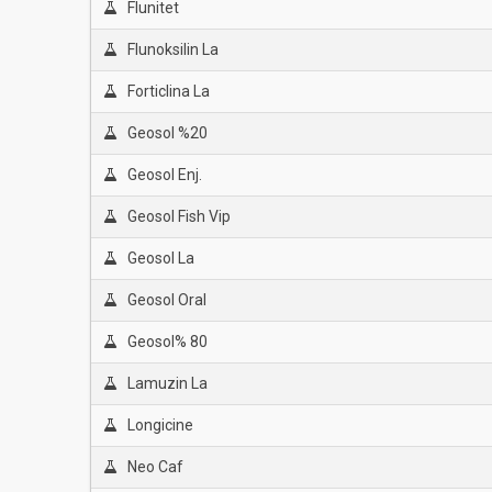
Flunitet
Flunoksilin La
Forticlina La
Geosol %20
Geosol Enj.
Geosol Fish Vip
Geosol La
Geosol Oral
Geosol% 80
Lamuzin La
Longicine
Neo Caf