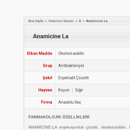
»
»
»
Ana Sayfa
Veteriner İlaçları
A
Anamicine La
Anamicine La
Etken Madde
Oksitetrasiklin
Grup
Antibakteriyel
Şekil
Enjektabl Çözelti
Hayvan
Koyun
|
Sığır
Firma
Anadolu İlaç
FARMAKOLOJİK ÖZELLİKLERİ
ANAMİCİNE-LA enjeksiyonluk çözelti, oksitetrasiklin, t