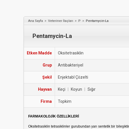
»
»
»
Ana Sayfa
Veteriner İlaçları
P
Pentamycin-La
Pentamycin-La
Etken Madde
Oksitetrasiklin
Grup
Antibakteriyel
Şekil
Enjektabl Çözelti
Hayvan
Keçi
|
Koyun
|
Sığır
Firma
Topkim
FARMAKOLOJİK ÖZELLİKLERİ
Oksitetrasiklin tetrasiklinler gurubundan yarı sentetik bir bileşi