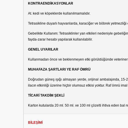
KONTRAENDİKASYONLAR
At. kedi ve köpeklerde kullanılmamalıdır.
Tetrasikline duyarlı hayvanlarda, karaciğer ve böbrek yetmezliği 
Gebelikte Kullanım: Tetrasiklinler yan etkileri nedeniyle gebeli
fayda-zarar hesabı yapılarak kullanılabilir.
GENEL UYARILAR
Kullanmadan önce ve beklenmeyen etki görüldüğünde veteriner 
MUHAFAZA ŞARTLARI YE RAF ÖMRÜ
Doğrudan güneş ışığı almayan yerde, orijinal ambalajında, 15-2
ilacın etkinliği üzerine hiçbir olumsuz etkisi yoktur. Raf ömrü imal 
TİCARİ TAKDİM ŞEKLİ
Karton kutularda 20 ml. 50 ml. ve 100 ml çözelti ihtiva eden bal 
BİLEŞİMİ