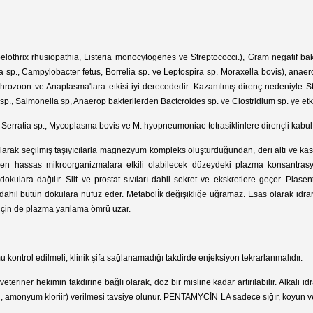
elothrix rhusiopathia, Listeria monocytogenes ve Streptococci.), Gram negatif bakter
a sp., Campylobacter fetus, Borrelia sp. ve Leptospira sp. Moraxella bovis), anae
rythrozoon ve Anaplasma'lara etkisi iyi derecededir. Kazanılmış direnç nedeniyle 
s sp., Salmonella sp, Anaerop bakterilerden Bactcroides sp. ve Clostridium sp. ye etk
rratia sp., Mycoplasma bovis ve M. hyopneumoniae tetrasiklinlere dirençli kabul e
arak seçilmiş taşıyıcılarla magnezyum kompleks oluşturduğundan, deri altı ve kas 
 hassas mikroorganizmalara etkili olabilecek düzeydeki plazma konsantrasyon
kulara dağılır. Siit ve prostat sıvıları dahil sekret ve ekskretlere geçer. Plase
hil bütün dokulara nüfuz eder. Metabolİk değişikliğe uğramaz. Esas olarak idrar ve sa
için de plazma yarılama ömrü uzar.
kontrol edilmeli; klinik şifa sağlanamadığı takdirde enjeksiyon tekrarlanmalıdır.
eriner hekimin takdirine bağlı olarak, doz bir misline kadar artırılabilir. Alkali idra
ğin, amonyum kloriir) verilmesi tavsiye olunur. PENTAMYCİN LA sadece sığır, koyun ve