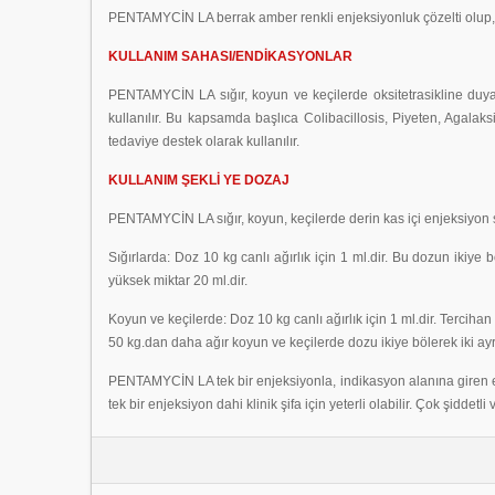
PENTAMYCİN LA berrak amber renkli enjeksiyonluk çözelti olup,
KULLANIM SAHASI/ENDİKASYONLAR
PENTAMYCİN LA sığır, koyun ve keçilerde oksitetrasikline duyar
kullanılır. Bu kapsamda başlıca Colibacillosis, Piyeten, Agalaks
tedaviye destek olarak kullanılır.
KULLANIM ŞEKLİ YE DOZAJ
PENTAMYCİN LA sığır, koyun, keçilerde derin kas içi enjeksiyon şekl
Sığırlarda: Doz 10 kg canlı ağırlık için 1 ml.dir. Bu dozun ikiye
yüksek miktar 20 ml.dir.
Koyun ve keçilerde: Doz 10 kg canlı ağırlık için 1 ml.dir. Terciha
50 kg.dan daha ağır koyun ve keçilerde dozu ikiye bölerek iki ayrı
PENTAMYCİN LA tek bir enjeksiyonla, indikasyon alanına giren en
tek bir enjeksiyon dahi klinik şifa için yeterli olabilir. Çok şidde