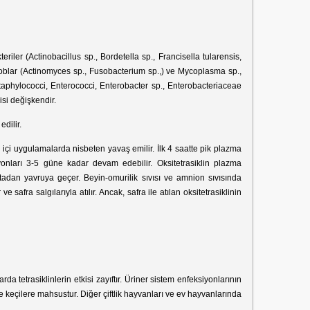
iler (Actinobacillus sp., Bordetella sp., Francisella tularensis,
roblar (Actinomyces sp., Fusobacterium sp.,) ve Mycoplasma sp.,
Staphylococci, Enterococci, Enterobacter sp., Enterobacteriaceae
isi değişkendir.
dilir.
içi uygulamalarda nisbeten yavaş emilir. İlk 4 saatte pik plazma
ları 3-5 güne kadar devam edebilir. Oksitetrasiklin plazma
ntadan yavruya geçer. Beyin-omurilik sıvısı ve amnion sıvısında
fra salgılarıyla atılır. Ancak, safra ile atılan oksitetrasiklinin
rda tetrasiklinlerin etkisi zayıftır. Üriner sistem enfeksiyonlarının
 keçilere mahsustur. Diğer çiftlik hayvanları ve ev hayvanlarında