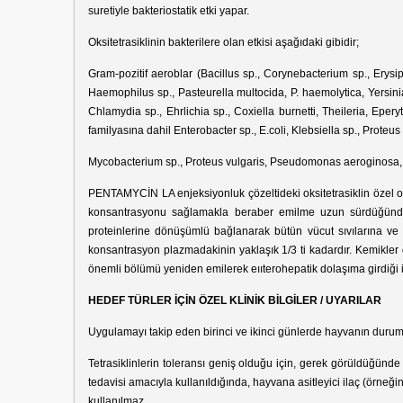
suretiyle bakteriostatik etki yapar.
Oksitetrasiklinin bakterilere olan etkisi aşağıdaki gibidir;
Gram-pozitif aeroblar (Bacillus sp., Corynebacterium sp., Erysip
Haemophilus sp., Pasteurella multocida, P. haemolytica, Yersini
Chlamydia sp., Ehrlichia sp., Coxiella burnetti, Theileria, Epe
familyasına dahil Enterobacter sp., E.coli, Klebsiella sp., Proteu
Mycobacterium sp., Proteus vulgaris, Pseudomonas aeroginosa, Se
PENTAMYCİN LA enjeksiyonluk çözeltideki oksitetrasiklin özel ol
konsantrasyonu sağlamakla beraber emilme uzun sürdüğünden
proteinlerine dönüşümlü bağlanarak bütün vücut sıvılarına ve do
konsantrasyon plazmadakinin yaklaşık 1/3 ti kadardır. Kemikler da
önemli bölümü yeniden emilerek eııterohepatik dolaşıma girdiği 
HEDEF TÜRLER İÇİN ÖZEL KLİNİK BİLGİLER / UYARILAR
Uygulamayı takip eden birinci ve ikinci günlerde hayvanın durumu 
Tetrasiklinlerin toleransı geniş olduğu için, gerek görüldüğünde vet
tedavisi amacıyla kullanıldığında, hayvana asitleyici ilaç (örne
kullanılmaz.