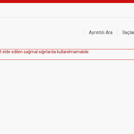
Ayrıntılı Ara
İlaçla
t
e
l
d
e
e
d
i
l
e
n
s
a
ğ
m
a
l
s
ı
ğ
ı
r
l
a
r
d
a
k
u
l
l
a
n
ı
l
m
a
m
a
l
ı
d
ı
r
.