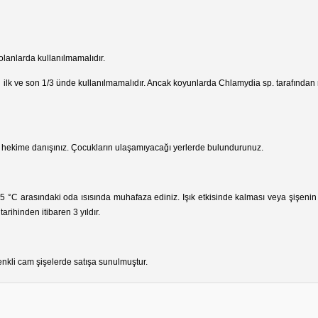
olanlarda kullanılmamalıdır.
ğin ilk ve son 1/3 ünde kullanılmamalıdır. Ancak koyunlarda Chlamydia sp. tarafında
hekime danışınız. Çocukların ulaşamıyacağı yerlerde bulundurunuz.
5 °C arasındaki oda ısısında muhafaza ediniz. Işık etkisinde kalması veya şişen
tarihinden itibaren 3 yıldır.
renkli cam şişelerde satışa sunulmuştur.