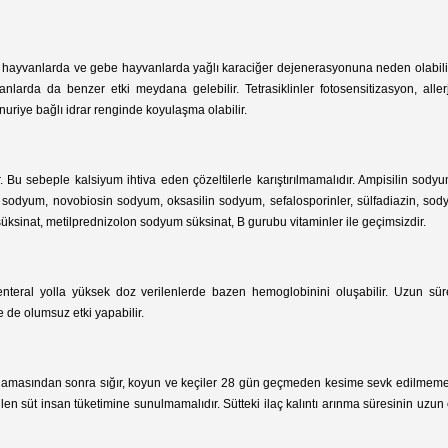
hayvanlarda ve gebe hayvanlarda yağlı karaciğer dejenerasyonuna neden olabilir
nlarda da benzer etki meydana gelebilir. Tetrasiklinler fotosensitizasyon, aller
nuriye bağlı idrar renginde koyulaşma olabilir.
nır. Bu sebeple kalsiyum ihtiva eden çözeltilerle karıştırılmamalıdır. Ampisilin sody
sodyum, novobiosin sodyum, oksasilin sodyum, sefalosporinler, sülfadiazin, sody
üksinat, metilprednizolon sodyum süksinat, B gurubu vitaminler ile geçimsizdir.
. Parenteral yolla yüksek doz verilenlerde bazen hemoglobinini oluşabilir. Uzun 
 de olumsuz etki yapabilir.
uygulamasından sonra sığır, koyun ve keçiler 28 gün geçmeden kesime sevk edilmemel
 süt insan tüketimine sunulmamalıdır. Sütteki ilaç kalıntı arınma süresinin uzun 