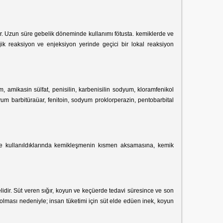
. Uzun süre gebelik döneminde kullanımı fötusta. kemiklerde ve
jik reaksiyon ve enjeksiyon yerinde geçici bir lokal reaksiyon
um, amikasin sülfat, penisilin, karbenisilin sodyum, kloramfenikol
um barbitüraüar, fenitoin, sodyum proklorperazin, pentobarbital
süre kullanıldıklarında kemikleşmenin kısmen aksamasına, kemik
idir. Süt veren sığır, koyun ve keçüerde tedavi süresince ve son
olması nedeniyle; insan tüketimi için süt elde edüen inek, koyun