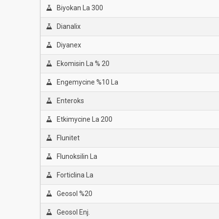
Biyokan La 300
Dianalix
Diyanex
Ekomisin La % 20
Engemycine %10 La
Enteroks
Etkimycine La 200
Flunitet
Flunoksilin La
Forticlina La
Geosol %20
Geosol Enj.