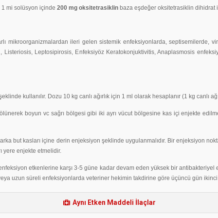
 1 mi solüsyon içinde
200 mg oksitetrasiklin
baza eşdeğer oksitetrasiklin dihidrat i
lı mikroorganizmalardan ileri gelen sistemik enfeksiyonlarda, septisemilerde, vi
i, Listeriosis, Leptosipirosis, Enfeksiyöz Keratokonjuktivitis, Anaplasmosis enfeksi
inde kullanılır. Dozu 10 kg canlı ağırlık için 1 ml olarak hesaplanır (1 kg canlı ağır
 bölünerek boyun vc sağrı bölgesi gibi iki ayrı vücut bölgesine kas içi enjekte edi
n arka but kasları içine derin enjeksiyon şeklinde uygulanmalıdır. Bir enjeksiyon no
 yere enjekte etmelidir.
feksiyon etkenlerine karşı 3-5 güne kadar devam eden yüksek bir antibakteriyel etk
tli veya uzun süreli enfeksiyonlarda veteriner hekimin takdirine göre üçüncü gün ikinci
Aynı Etken Maddeli İlaçlar