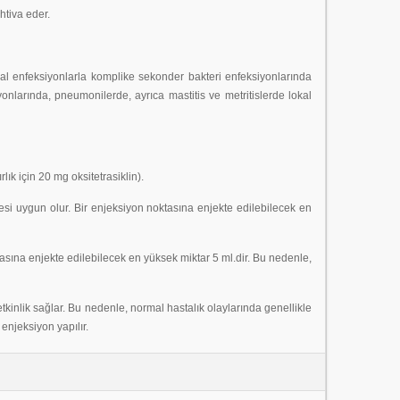
htiva eder.
ral enfeksiyonlarla komplike sekonder bakteri enfeksiyonlarında
yonlarında, pneumonilerde, ayrıca mastitis ve metritislerde lokal
lık için 20 mg oksitetrasiklin).
lmesi uygun olur. Bir enjeksiyon noktasına enjekte edilebilecek en
ktasına enjekte edilebilecek en yüksek miktar 5 ml.dir. Bu nedenle,
inlik sağlar. Bu nedenle, normal hastalık olaylarında genellikle
 enjeksiyon yapılır.