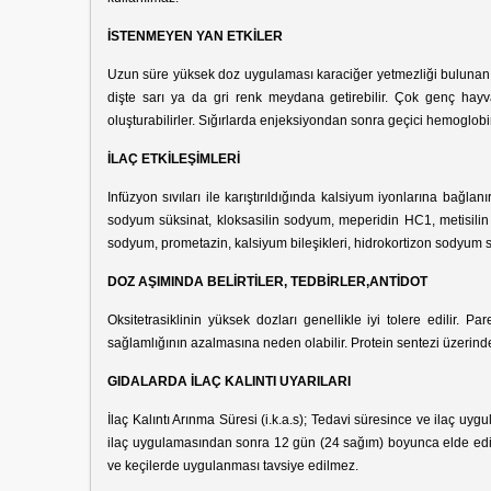
İSTENMEYEN YAN ETKİLER
Uzun süre yüksek doz uygulaması karaciğer yetmezliği bulunan 
dişte sarı ya da gri renk meydana getirebilir. Çok genç hayva
oluşturabilirler. Sığırlarda enjeksiyondan sonra geçici hemoglobi
İLAÇ ETKİLEŞİMLERİ
Infüzyon sıvıları ile karıştırıldığında kalsiyum iyonlarına bağla
sodyum süksinat, kloksasilin sodyum, meperidin HC1, metisilin 
sodyum, prometazin, kalsiyum bileşikleri, hidrokortizon sodyum s
DOZ AŞIMINDA BELİRTİLER, TEDBİRLER,ANTİDOT
Oksitetrasiklinin yüksek dozları genellikle iyi tolere edilir
sağlamlığının azalmasına neden olabilir. Protein sentezi üzerinde
GIDALARDA İLAÇ KALINTI UYARILARI
İlaç Kalıntı Arınma Süresi (i.k.a.s); Tedavi süresince ve ilaç 
ilaç uygulamasından sonra 12 gün (24 sağım) boyunca elde edilen
ve keçilerde uygulanması tavsiye edilmez.