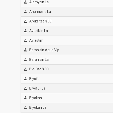
Alamycın La
Anamicine La
Areksitet %50
Avesiklin La
Aviastım
Baranisin Aqua Vip
Baranisin La
Bio-Otc %80
Biyoful
Biyoful-La
Biyokan
Biyokan La