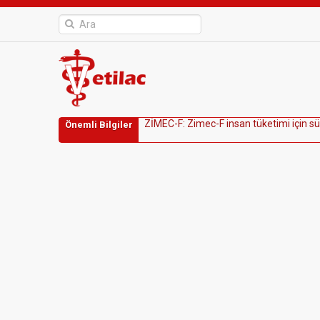
Z
İ
M
E
C
-
F
:
Z
i
m
e
c
-
F
i
n
s
a
n
t
ü
k
e
t
i
m
i
i
ç
i
n
s
ü
Önemli Bilgiler