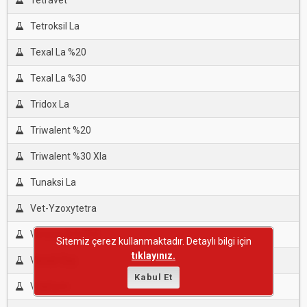
Tetravet
Tetroksil La
Texal La %20
Texal La %30
Tridox La
Triwalent %20
Triwalent %30 Xla
Tunaksi La
Vet-Yzoxytetra
Vimoxy-B %75.5
Sitemiz çerez kullanmaktadır. Detaylı bilgi için
tıklayınız.
Viocid-Oxy
Kabul Et
Vitaform