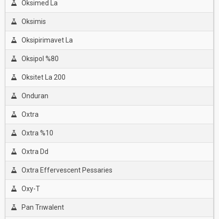
Oksimed La
Oksimis
Oksipirimavet La
Oksipol %80
Oksitet La 200
Onduran
Oxtra
Oxtra %10
Oxtra Dd
Oxtra Effervescent Pessaries
Oxy-T
Pan Trıwalent