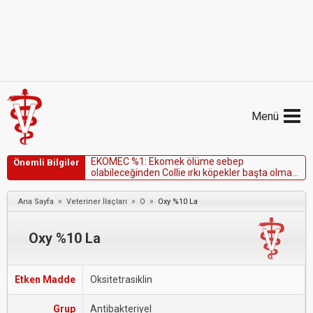
Menü
E
K
O
M
E
C
%
1
:
E
k
o
m
e
k
ö
l
ü
m
e
s
e
b
e
p
Önemli Bilgiler
o
l
a
b
i
l
e
c
e
ğ
i
n
d
e
n
C
o
l
l
i
e
ı
r
k
ı
k
ö
p
e
k
l
e
r
b
a
ş
t
a
o
l
m
a
k
ü
z
e
r
e
k
ö
p
e
k
l
e
r
e
u
y
g
u
l
a
n
m
a
m
a
l
ı
d
ı
r
.
»
»
»
Ana Sayfa
Veteriner İlaçları
O
Oxy %10 La
Oxy %10 La
Etken Madde
Oksitetrasiklin
Grup
Antibakteriyel