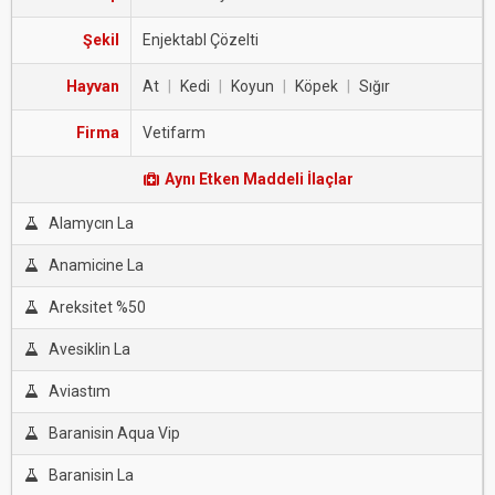
Şekil
Enjektabl Çözelti
Hayvan
At
|
Kedi
|
Koyun
|
Köpek
|
Sığır
Firma
Vetifarm
Aynı Etken Maddeli İlaçlar
Alamycın La
Anamicine La
Areksitet %50
Avesiklin La
Aviastım
Baranisin Aqua Vip
Baranisin La