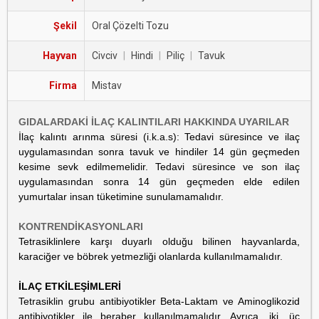
Şekil
Oral Çözelti Tozu
Hayvan
Civciv
|
Hindi
|
Piliç
|
Tavuk
Firma
Mistav
GIDALARDAKİ İLAÇ KALINTILARI HAKKINDA UYARILAR
İlaç kalıntı arınma süresi (i.k.a.s): Tedavi süresince ve ilaç
uygulamasından sonra tavuk ve hindiler 14 gün geçmeden
kesime sevk edilmemelidir. Tedavi süresince ve son ilaç
uygulamasından sonra 14 gün geçmeden elde edilen
yumurtalar insan tüketimine sunulamamalıdır.
KONTRENDİKASYONLARI
Tetrasiklinlere karşı duyarlı olduğu bilinen hayvanlarda,
karaciğer ve böbrek yetmezliği olanlarda kullanılmamalıdır.
İLAÇ ETKİLEŞİMLERİ
Tetrasiklin grubu antibiyotikler Beta-Laktam ve Aminoglikozid
antibiyotikler ile beraber kullanılmamalıdır. Ayrıca, iki, üç