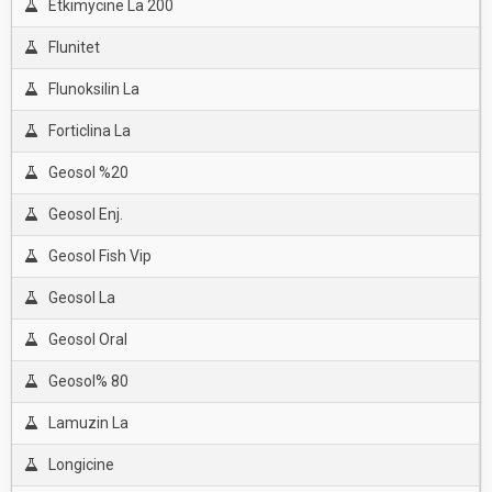
Etkimycine La 200
Flunitet
Flunoksilin La
Forticlina La
Geosol %20
Geosol Enj.
Geosol Fish Vip
Geosol La
Geosol Oral
Geosol% 80
Lamuzin La
Longicine