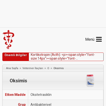
Menü
K
o
r
t
i
k
o
t
r
o
p
i
n
(
A
c
t
h
)
:
<
p
>
<
s
p
a
n
s
t
y
l
e
=
"
f
o
n
t
-
Önemli Bilgiler
s
i
z
e
:
1
4
p
x
"
>
<
s
p
a
n
s
t
y
l
e
=
"
f
o
n
t
-
f
a
m
i
l
y
:
V
e
r
d
a
n
a
,
G
e
n
e
v
a
,
s
a
n
s
-
s
e
r
i
f
"
>
K
o
r
t
i
k
o
t
r
o
p
i
n
(
A
C
T
H
)
,
b
a
ğ
ı
r
s
a
k
t
a
k
i
»
»
»
Ana Sayfa
Veteriner İlaçları
O
Oksimis
p
r
o
t
e
o
l
i
t
i
k
e
n
z
i
m
l
e
r
t
a
r
a
f
ı
n
d
a
n
h
ı
z
l
a
p
a
r
ç
a
l
a
n
d
ı
ğ
ı
i
ç
i
n
p
a
r
e
n
t
e
r
a
l
o
l
a
r
a
k
v
e
r
i
l
m
e
l
i
d
i
r
.
<
/
s
p
a
n
>
<
/
s
p
a
n
>
<
/
p
>
Oksimis
Etken Madde
Oksitetrasiklin
Grup
Antibakteriyel