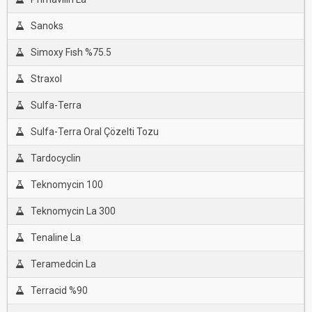
Sanoks
Simoxy Fısh %75.5
Straxol
Sulfa-Terra
Sulfa-Terra Oral Çözelti Tozu
Tardocyclin
Teknomycin 100
Teknomycin La 300
Tenaline La
Teramedcin La
Terracid %90