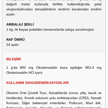
değerli metal tuzlarıyla birlikte kullanıldığında şelat
oluşturduklrından tetrasiklinlerin sindirim kanalından emilimi
azalır.
AMBALAJ ŞEKLİ
1 kg, lık beyaz polietilen kavanozlarda satışa sunulmuştur.
RAF ÖMRÜ
24 aydır.
BİLEŞİMİ
1 g’da 800 mg Oksitetrasiklin baza eşdeğer 863.4 mg
Oksitetrasiklin HCl içerir.
KULLANIM SAHASI/ENDİKASYONLARI
Oksimis Oral Çözelti Tozu, Kanatlılarda (civciv, piliç, tavuk ve
hindilerde), Kronik solunum yolu enfeksiyonları (CRD), Kanatlı
Korizası, Diğer bakteriyel enteritisler, Pullorum, Mavi ibik,