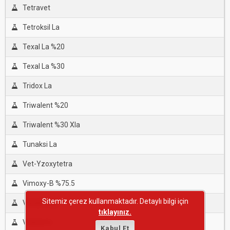
Tetravet
Tetroksil La
Texal La %20
Texal La %30
Tridox La
Triwalent %20
Triwalent %30 Xla
Tunaksi La
Vet-Yzoxytetra
Vimoxy-B %75.5
Sitemiz çerez kullanmaktadır. Detaylı bilgi için
Viocid-Oxy
tıklayınız.
Vitaform
Kabul Et