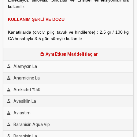
Enfeksiyöz sinovitis, Sinuzitis ve Erisipel enfeksiyonlarında
kullanılır.
KULLANIM ŞEKLİ VE DOZU
Kanatlılarda (civciv, piliç, tavuk ve hindilerde) : 2.5 gr / 100 kg
CA hesabıyla 3-5 gün süreyle kullanılır.
Aynı Etken Maddeli İlaçlar
Alamycın La
Anamicine La
Areksitet %50
Avesiklin La
Aviastım
Baranisin Aqua Vip
Baranisin La