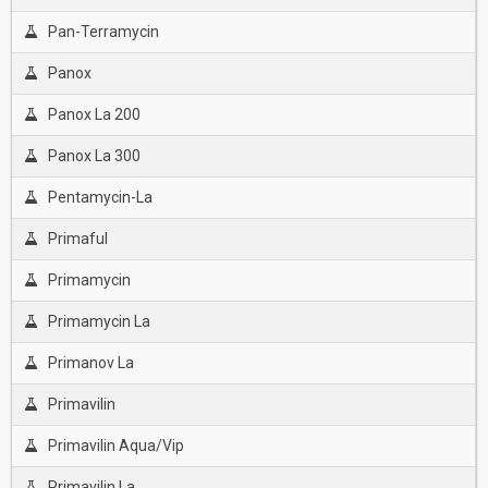
Pan-Terramycin
Panox
Panox La 200
Panox La 300
Pentamycin-La
Primaful
Primamycin
Primamycin La
Primanov La
Primavilin
Primavilin Aqua/Vip
Primavilin La