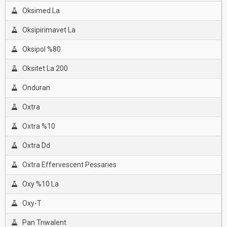
Oksimed La
Oksipirimavet La
Oksipol %80
Oksitet La 200
Onduran
Oxtra
Oxtra %10
Oxtra Dd
Oxtra Effervescent Pessaries
Oxy %10 La
Oxy-T
Pan Trıwalent