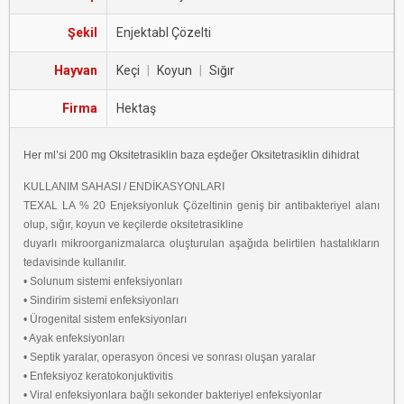
Şekil
Enjektabl Çözelti
Hayvan
Keçi
|
Koyun
|
Sığır
Firma
Hektaş
Her ml’si 200 mg Oksitetrasiklin baza eşdeğer Oksitetrasiklin dihidrat
KULLANIM SAHASI / ENDİKASYONLARI
TEXAL LA % 20 Enjeksiyonluk Çözeltinin geniş bir antibakteriyel alanı
olup, sığır, koyun ve keçilerde oksitetrasikline
duyarlı mikroorganizmalarca oluşturulan aşağıda belirtilen hastalıkların
tedavisinde kullanılır.
• Solunum sistemi enfeksiyonları
• Sindirim sistemi enfeksiyonları
• Ürogenital sistem enfeksiyonları
• Ayak enfeksiyonları
• Septik yaralar, operasyon öncesi ve sonrası oluşan yaralar
• Enfeksiyoz keratokonjuktivitis
• Viral enfeksiyonlara bağlı sekonder bakteriyel enfeksiyonlar