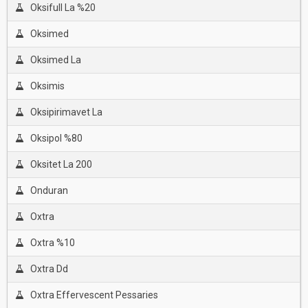
Oksifull La %20
Oksimed
Oksimed La
Oksimis
Oksipirimavet La
Oksipol %80
Oksitet La 200
Onduran
Oxtra
Oxtra %10
Oxtra Dd
Oxtra Effervescent Pessaries