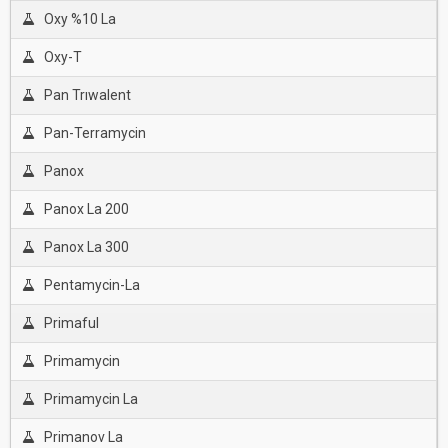
Oxy %10 La
Oxy-T
Pan Trıwalent
Pan-Terramycin
Panox
Panox La 200
Panox La 300
Pentamycin-La
Primaful
Primamycin
Primamycin La
Primanov La