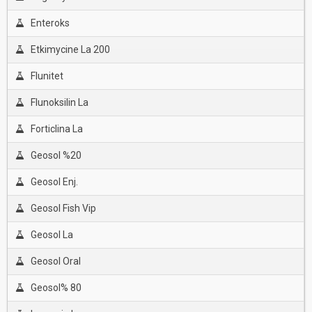
Enteroks
Etkimycine La 200
Flunitet
Flunoksilin La
Forticlina La
Geosol %20
Geosol Enj.
Geosol Fish Vip
Geosol La
Geosol Oral
Geosol% 80