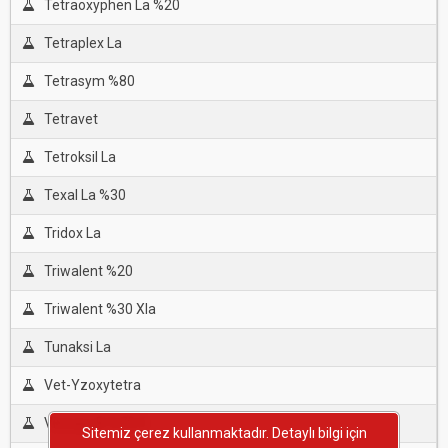
Tetraoxyphen La %20
Tetraplex La
Tetrasym %80
Tetravet
Tetroksil La
Texal La %30
Tridox La
Triwalent %20
Triwalent %30 Xla
Tunaksi La
Vet-Yzoxytetra
Vimoxy-B %75.5
Sitemiz çerez kullanmaktadır. Detaylı bilgi için