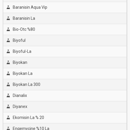
Baranisin Aqua Vip
Baranisin La
Bio-Otc %80
Biyoful
Biyoful-La
Biyokan
Biyokan La
Biyokan La 300
Dianalix
Diyanex
Ekomisin La % 20
Engemycine %10 La