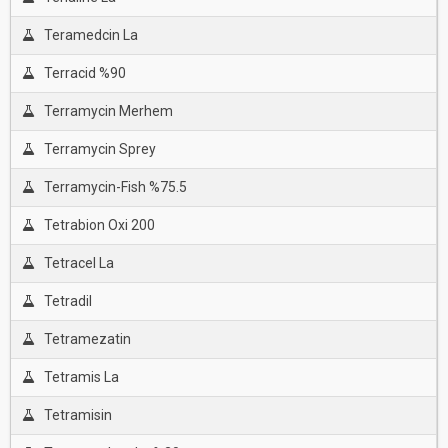
Teramedcin La
Terracid %90
Terramycin Merhem
Terramycin Sprey
Terramycin-Fish %75.5
Tetrabion Oxi 200
Tetracel La
Tetradil
Tetramezatin
Tetramis La
Tetramisin