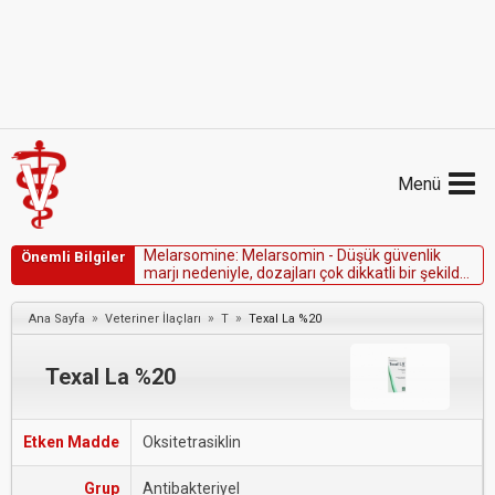
Menü
M
e
l
a
r
s
o
m
i
n
e
:
M
e
l
a
r
s
o
m
i
n
-
D
ü
ş
ü
k
g
ü
v
e
n
l
i
k
Önemli Bilgiler
m
a
r
j
ı
n
e
d
e
n
i
y
l
e
,
d
o
z
a
j
l
a
r
ı
ç
o
k
d
i
k
k
a
t
l
i
b
i
r
ş
e
k
i
l
d
e
h
e
s
a
p
l
a
y
ı
n
.
»
»
»
Ana Sayfa
Veteriner İlaçları
T
Texal La %20
Texal La %20
Etken Madde
Oksitetrasiklin
Grup
Antibakteriyel