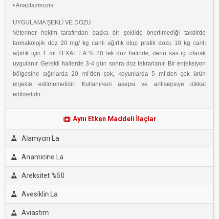
• Anaplazmozis
UYGULAMA ŞEKLİ VE DOZU
Veteriner hekim tarafından başka bir şekilde önerilmediği takdirde
farmakolojik doz 20 mg/ kg canlı ağırlık olup pratik dozu 10 kg canlı
ağırlık için 1 ml TEXAL LA % 20 tek doz halinde, derin kas içi olarak
uygulanır. Gerekli hallerde 3-4 gün sonra doz tekrarlanır. Bir enjeksiyon
bölgesine sığırlarda 20 ml’den çok, koyunlarda 5 ml’den çok ürün
enjekte edilmemelidir. Kullanırken asepsi ve antisepsiye dikkat
edilmelidir.
Aynı Etken Maddeli İlaçlar
Alamycın La
Anamicine La
Areksitet %50
Avesiklin La
Aviastım