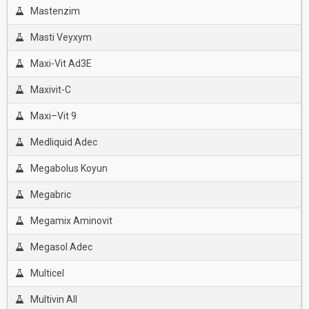
Mastenzim
Masti Veyxym
Maxi-Vit Ad3E
Maxivit-C
Maxi–Vit 9
Medliquid Adec
Megabolus Koyun
Megabric
Megamix Aminovit
Megasol Adec
Multicel
Multivin All