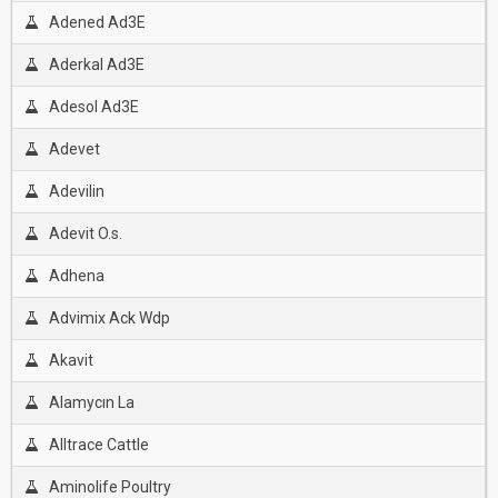
Adened Ad3E
Aderkal Ad3E
Adesol Ad3E
Adevet
Adevilin
Adevit O.s.
Adhena
Advimix Ack Wdp
Akavit
Alamycın La
Alltrace Cattle
Aminolife Poultry