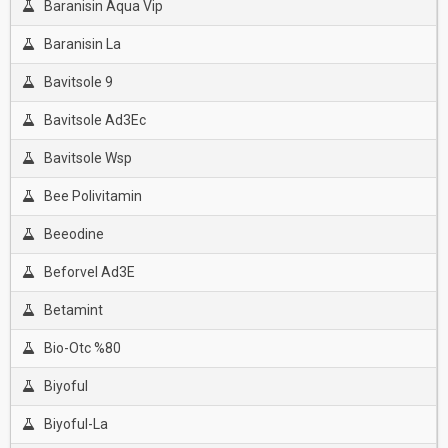
Baranisin Aqua Vip
Baranisin La
Bavitsole 9
Bavitsole Ad3Ec
Bavitsole Wsp
Bee Polivitamin
Beeodine
Beforvel Ad3E
Betamint
Bio-Otc %80
Biyoful
Biyoful-La