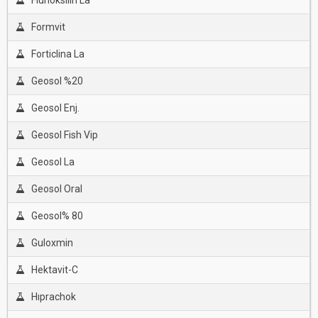
Flunoksilin La
Formvit
Forticlina La
Geosol %20
Geosol Enj.
Geosol Fish Vip
Geosol La
Geosol Oral
Geosol% 80
Guloxmin
Hektavit-C
Hıprachok