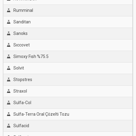
Rumminal
Sanditan
Sanoks
Sıccovet
Simoxy Fısh %75.5
Solvit
Stopstres
Straxol
Sulfa-Col
Sulfa-Terra Oral Çözelti Tozu
Sulfacid