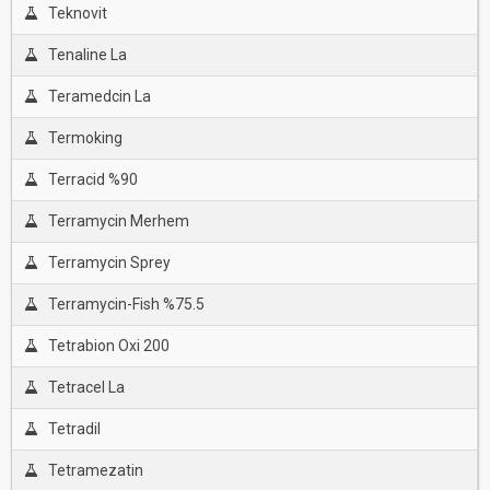
Teknovit
Tenaline La
Teramedcin La
Termoking
Terracid %90
Terramycin Merhem
Terramycin Sprey
Terramycin-Fish %75.5
Tetrabion Oxi 200
Tetracel La
Tetradil
Tetramezatin