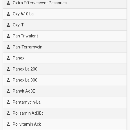
Oxtra Effervescent Pessaries
Oxy %10 La
Oxy-T
Pan Trıwalent
Pan-Terramycin
Panox
Panox La 200
Panox La 300
Panvit Ad3E
Pentamycin-La
Polisamin Ad3Ec
Polivitamin Ack