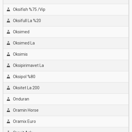
Oksifish %75 /Vip
Oksifull La %20
Oksimed
Oksimed La
Oksimis
Oksipirimavet La
Oksipol %80
Oksitet La 200
Onduran
Oramin Horse
Oramix Euro