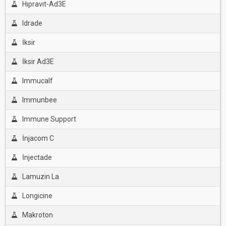
Hıpravıt-Ad3E
Idrade
İksir
İksir Ad3E
Immucalf
Immunbee
Immune Support
İnjacom C
İnjectade
Lamuzin La
Longicine
Makroton