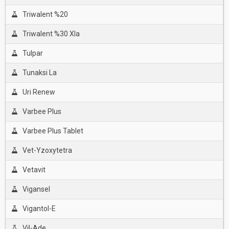
Triwalent %20
Triwalent %30 Xla
Tulpar
Tunaksi La
Uri Renew
Varbee Plus
Varbee Plus Tablet
Vet-Yzoxytetra
Vetavit
Vigansel
Vigantol-E
Vil-Ade