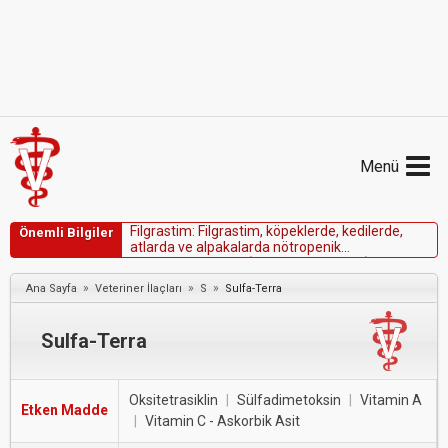
Menü
F
i
l
g
r
a
s
t
i
m
:
F
i
l
g
r
a
s
t
i
m
,
k
ö
p
e
k
l
e
r
d
e
,
k
e
d
i
l
e
r
d
e
,
Önemli Bilgiler
a
t
l
a
r
d
a
v
e
a
l
p
a
k
a
l
a
r
d
a
n
ö
t
r
o
p
e
n
i
k
k
o
m
p
l
i
k
a
s
y
o
n
l
a
r
ı
n
(
ö
r
n
.
e
n
f
e
k
s
i
y
o
n
l
a
r
)
y
ö
n
e
t
i
m
i
n
d
e
f
a
y
d
a
l
ı
o
l
a
b
i
l
i
r
.
»
»
»
Ana Sayfa
Veteriner İlaçları
S
Sulfa-Terra
Sulfa-Terra
Oksitetrasiklin
|
Sülfadimetoksin
|
Vitamin A
Etken Madde
|
Vitamin C - Askorbik Asit