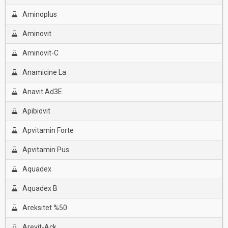
Aminoplus
Aminovit
Aminovit-C
Anamicine La
Anavit Ad3E
Apibiovit
Apvitamin Forte
Apvitamin Pus
Aquadex
Aquadex B
Areksitet %50
Arevit-Ack