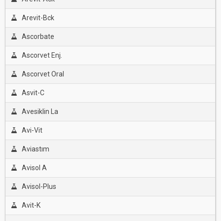
Arevit-Bck
Ascorbate
Ascorvet Enj.
Ascorvet Oral
Asvit-C
Avesiklin La
Avi-Vit
Aviastım
Avisol A
Avisol-Plus
Avit-K