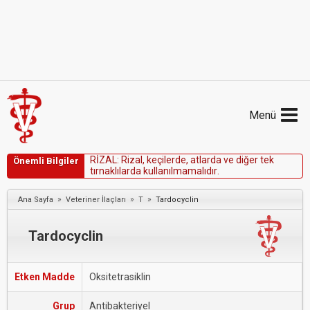
Menü
R
İ
Z
A
L
:
R
i
z
a
l
,
k
e
ç
i
l
e
r
d
e
,
a
t
l
a
r
d
a
v
e
d
i
ğ
e
r
t
e
k
Önemli Bilgiler
t
ı
r
n
a
k
l
ı
l
a
r
d
a
k
u
l
l
a
n
ı
l
m
a
m
a
l
ı
d
ı
r
.
»
»
»
Ana Sayfa
Veteriner İlaçları
T
Tardocyclin
Tardocyclin
Etken Madde
Oksitetrasiklin
Grup
Antibakteriyel