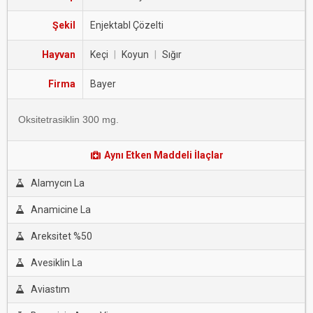
Şekil
Enjektabl Çözelti
Hayvan
Keçi
|
Koyun
|
Sığır
Firma
Bayer
Oksitetrasiklin 300 mg.
Aynı Etken Maddeli İlaçlar
Alamycın La
Anamicine La
Areksitet %50
Avesiklin La
Aviastım