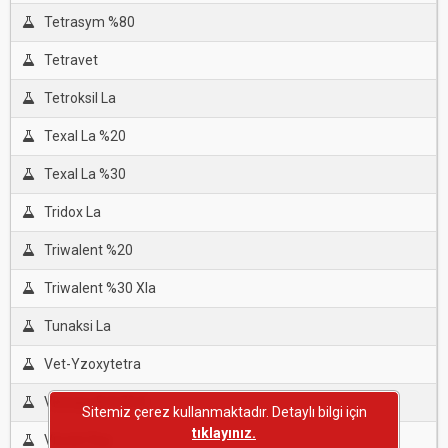
Tetrasym %80
Tetravet
Tetroksil La
Texal La %20
Texal La %30
Tridox La
Triwalent %20
Triwalent %30 Xla
Tunaksi La
Vet-Yzoxytetra
Vimoxy-B %75.5
Sitemiz çerez kullanmaktadır. Detaylı bilgi için
tıklayınız.
Viocid-Oxy