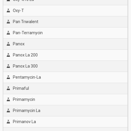
Oxy-T
Pan Trıwalent
Pan-Terramycin
Panox
Panox La 200
Panox La 300
Pentamycin-La
Primaful
Primamycin
Primamycin La
Primanov La