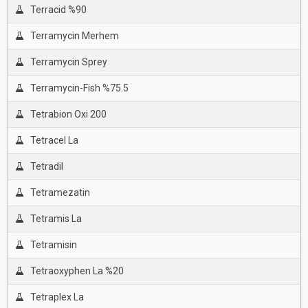
Terracid %90
Terramycin Merhem
Terramycin Sprey
Terramycin-Fish %75.5
Tetrabion Oxi 200
Tetracel La
Tetradil
Tetramezatin
Tetramis La
Tetramisin
Tetraoxyphen La %20
Tetraplex La