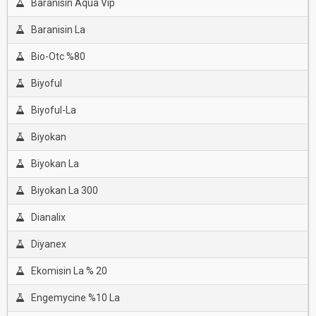
Baranisin Aqua Vip
Baranisin La
Bio-Otc %80
Biyoful
Biyoful-La
Biyokan
Biyokan La
Biyokan La 300
Dianalix
Diyanex
Ekomisin La % 20
Engemycine %10 La