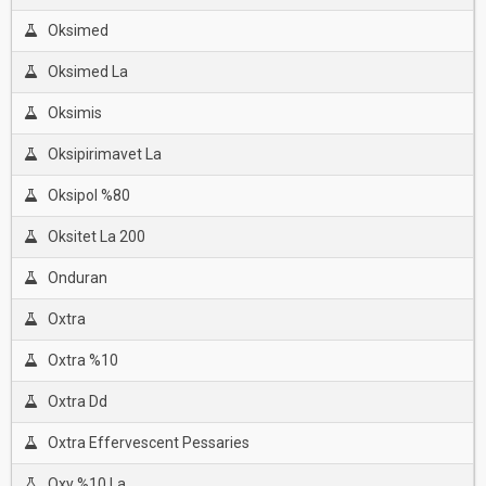
Oksimed
Oksimed La
Oksimis
Oksipirimavet La
Oksipol %80
Oksitet La 200
Onduran
Oxtra
Oxtra %10
Oxtra Dd
Oxtra Effervescent Pessaries
Oxy %10 La