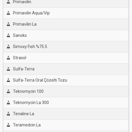
Primavilin
Primavilin Aqua/Vip
Primavilin La
Sanoks
Simoxy Fısh %75.5
Straxol
Sulfa-Terra
Sulfa-Terra Oral Çözelti Tozu
Teknomycin 100
Teknomycin La 300
Tenaline La
Teramedcin La