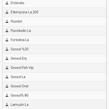
Enteroks
Etkimycine La 200
Flunitet
Flunoksilin La
Forticlina La
Geosol %20
Geosol Enj.
Geosol Fish Vip
Geosol La
Geosol Oral
Geosol% 80
Lamuzin La