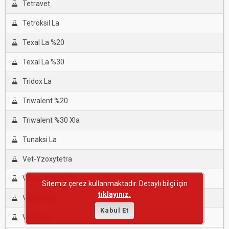
Tetravet
Tetroksil La
Texal La %20
Texal La %30
Tridox La
Triwalent %20
Triwalent %30 Xla
Tunaksi La
Vet-Yzoxytetra
Vimoxy-B %75.5
Sitemiz çerez kullanmaktadır. Detaylı bilgi için
tıklayınız.
Viocid-Oxy
Kabul Et
Vitaform