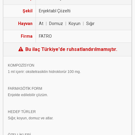
Şekil
Enjektabl Çözelti
Hayvan
At
|
Domuz
|
Koyun
|
Sığır
Firma
FATRO
Bu ilaç Türkiye'de ruhsatlandırılmamıştır.
KOMPOZİSYON
1 ml içerir: oksitetrasiklin hidroklorür 100 mg.
FARMASÖTİK FORM
Enjekte edilebilir çözüm.
HEDEF TÜRLER
Sığır, koyun, domuz ve atlar.