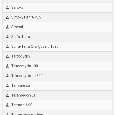
Sanoks
Simoxy Fısh %75.5
Straxol
Sulfa-Terra
Sulfa-Terra Oral Çözelti Tozu
Tardocyclin
Teknomycin 100
Teknomycin La 300
Tenaline La
Teramedcin La
Terracid %90
Terramycin Merhem