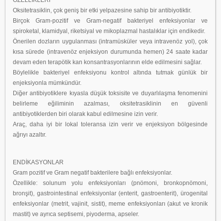
ÖZELLİKLERİ
Oksitetrasiklin, çok geniş bir etki yelpazesine sahip bir antibiyotiktir.
Birçok Gram-pozitif ve Gram-negatif bakteriyel enfeksiyonlar ve
spiroketal, klamidyal, riketsiyal ve mikoplazmal hastalıklar için endikedir.
Önerilen dozların uygulanması (intramüsküler veya intravenöz yol), çok
kısa sürede (intravenöz enjeksiyon durumunda hemen) 24 saate kadar
devam eden terapötik kan konsantrasyonlarının elde edilmesini sağlar.
Böylelikle bakteriyel enfeksiyonu kontrol altında tutmak günlük bir
enjeksiyonla mümkündür.
Diğer antibiyotiklere kıyasla düşük toksisite ve duyarlılaşma fenomenini
belirleme eğiliminin azalması, oksitetrasiklinin en güvenli
antibiyotiklerden biri olarak kabul edilmesine izin verir.
Araç, daha iyi bir lokal toleransa izin verir ve enjeksiyon bölgesinde
ağrıyı azaltır.
ENDİKASYONLAR
Gram pozitif ve Gram negatif bakterilere bağlı enfeksiyonlar.
Özellikle: solunum yolu enfeksiyonları (pnömoni, bronkopnömoni,
bronşit), gastrointestinal enfeksiyonlar (enterit, gastroenterit), ürogenital
enfeksiyonlar (metrit, vajinit, sistit), meme enfeksiyonları (akut ve kronik
mastit) ve ayrıca septisemi, piyoderma, apseler.