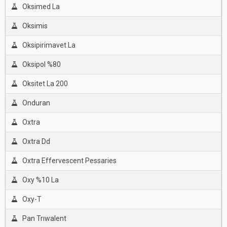
Oksimed La
Oksimis
Oksipirimavet La
Oksipol %80
Oksitet La 200
Onduran
Oxtra
Oxtra Dd
Oxtra Effervescent Pessaries
Oxy %10 La
Oxy-T
Pan Trıwalent