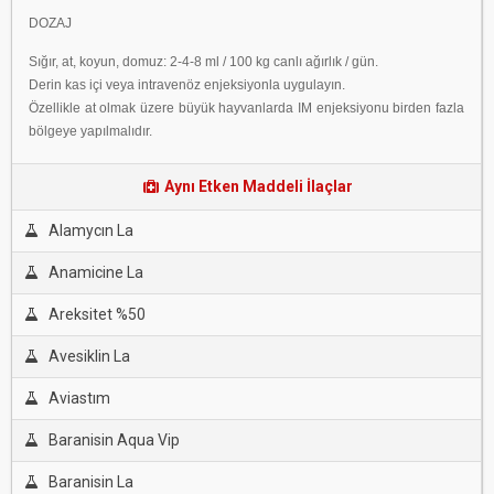
DOZAJ
Sığır, at, koyun, domuz: 2-4-8 ml / 100 kg canlı ağırlık / gün.
Derin kas içi veya intravenöz enjeksiyonla uygulayın.
Özellikle at olmak üzere büyük hayvanlarda IM enjeksiyonu birden fazla
bölgeye yapılmalıdır.
Aynı Etken Maddeli İlaçlar
Alamycın La
Anamicine La
Areksitet %50
Avesiklin La
Aviastım
Baranisin Aqua Vip
Baranisin La