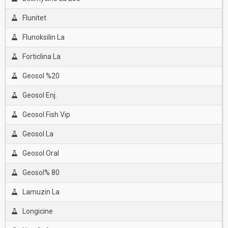
Flunitet
Flunoksilin La
Forticlina La
Geosol %20
Geosol Enj.
Geosol Fish Vip
Geosol La
Geosol Oral
Geosol% 80
Lamuzin La
Longicine