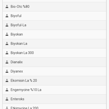
Bio-Otc %80
Biyoful
Biyoful-La
Biyokan
Biyokan La
Biyokan La 300
Dianalix
Diyanex
Ekomisin La % 20
Engemycine %10 La
Enteroks
Etkimycine La 200