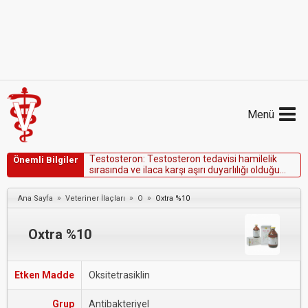
Menü
T
e
s
t
o
s
t
e
r
o
n
:
T
e
s
t
o
s
t
e
r
o
n
t
e
d
a
v
i
s
i
h
a
m
i
l
e
l
i
k
Önemli Bilgiler
s
ı
r
a
s
ı
n
d
a
v
e
i
l
a
c
a
k
a
r
ş
ı
a
ş
ı
r
ı
d
u
y
a
r
l
ı
l
ı
ğ
ı
o
l
d
u
ğ
u
b
i
l
i
n
e
n
h
a
s
t
a
l
a
r
d
a
k
o
n
t
r
e
n
d
i
k
e
d
i
r
»
»
»
Ana Sayfa
Veteriner İlaçları
O
Oxtra %10
Oxtra %10
Etken Madde
Oksitetrasiklin
Grup
Antibakteriyel