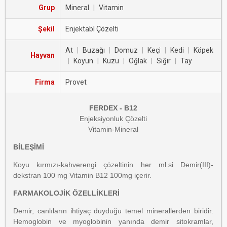
Grup
Mineral
|
Vitamin
Şekil
Enjektabl Çözelti
At
|
Buzağı
|
Domuz
|
Keçi
|
Kedi
|
Köpek
Hayvan
|
Koyun
|
Kuzu
|
Oğlak
|
Sığır
|
Tay
Firma
Provet
FERDEX - B12
Enjeksiyonluk Çözelti
Vitamin-Mineral
BİLEŞİMİ
Koyu kırmızı-kahverengi çözeltinin her ml.si Demir(III)-
dekstran 100 mg Vitamin B12 100mg içerir.
FARMAKOLOJİK ÖZELLİKLERİ
Demir, canlıların ihtiyaç duyduğu temel minerallerden biridir.
Hemoglobin ve myoglobinin yanında demir sitokramlar,