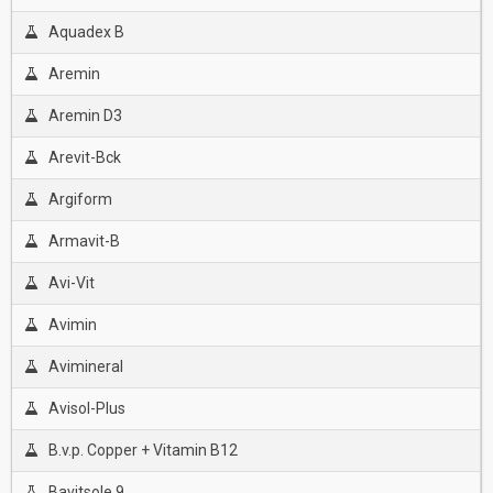
Aquadex B
Aremin
Aremin D3
Arevit-Bck
Argiform
Armavit-B
Avi-Vit
Avimin
Avimineral
Avisol-Plus
B.v.p. Copper + Vitamin B12
Bavitsole 9