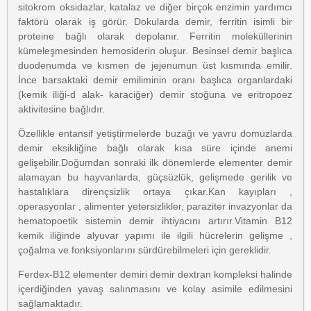
sitokrom oksidazlar, katalaz ve diğer birçok enzimin yardımcı
faktörü olarak iş görür. Dokularda demir, ferritin isimli bir
proteine bağlı olarak depolanır. Ferritin moleküllerinin
kümeleşmesinden hemosiderin oluşur. Besinsel demir başlıca
duodenumda ve kısmen de jejenumun üst kısmında emilir.
İnce barsaktaki demir emiliminin oranı başlıca organlardaki
(kemik iliği-d alak- karaciğer) demir stoğuna ve eritropoez
aktivitesine bağlıdır.
Özellikle entansif yetiştirmelerde buzağı ve yavru domuzlarda
demir eksikliğine bağlı olarak kısa süre içinde anemi
gelişebilir.Doğumdan sonraki ilk dönemlerde elementer demir
alamayan bu hayvanlarda, güçsüzlük, gelişmede gerilik ve
hastalıklara dirençsizlik ortaya çıkar.Kan kayıpları ,
operasyonlar , alimenter yetersizlikler, paraziter invazyonlar da
hematopoetik sistemin demir ihtiyacını artırır.Vitamin B12
kemik iliğinde alyuvar yapımı ile ilgili hücrelerin gelişme ,
çoğalma ve fonksiyonlarını sürdürebilmeleri için gereklidir.
Ferdex-B12 elementer demiri demir dextran kompleksi halinde
içerdiğinden yavaş salınmasını ve kolay asimile edilmesini
sağlamaktadır.