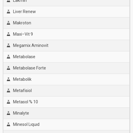
Lakmin
Liver Renew
Makroton
Maxi–Vit 9
Megamix Aminovit
Metabolase
Metabolase Forte
Metabolik
Metafisiol
Metasol % 10
Minalyte
Minesol Lıquıd