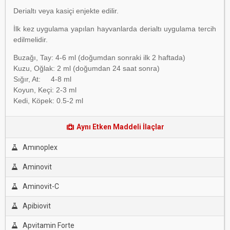
Derialtı veya kasiçi enjekte edilir.
İlk kez uygulama yapılan hayvanlarda derialtı uygulama tercih
edilmelidir.
Buzağı, Tay: 4-6 ml (doğumdan sonraki ilk 2 haftada)
Kuzu, Oğlak: 2 ml (doğumdan 24 saat sonra)
Sığır, At: 4-8 ml
Koyun, Keçi: 2-3 ml
Kedi, Köpek: 0.5-2 ml
Aynı Etken Maddeli İlaçlar
Amınoplex
Aminovit
Aminovit-C
Apibiovit
Apvitamin Forte