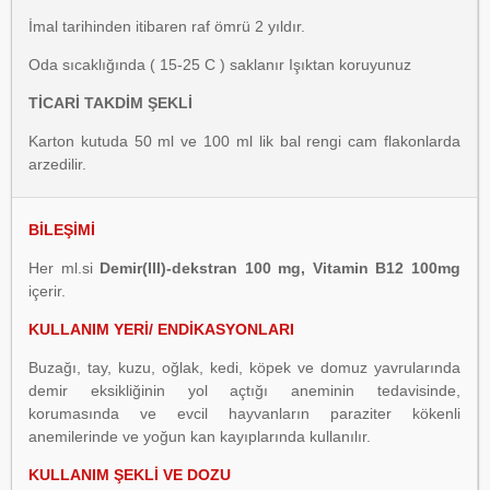
İmal tarihinden itibaren raf ömrü 2 yıldır.
Oda sıcaklığında ( 15-25 C ) saklanır Işıktan koruyunuz
TİCARİ TAKDİM ŞEKLİ
Karton kutuda 50 ml ve 100 ml lik bal rengi cam flakonlarda
arzedilir.
BİLEŞİMİ
Her ml.si
Demir(III)-dekstran 100 mg, Vitamin B12 100mg
içerir.
KULLANIM YERİ/ ENDİKASYONLARI
Buzağı, tay, kuzu, oğlak, kedi, köpek ve domuz yavrularında
demir eksikliğinin yol açtığı aneminin tedavisinde,
korumasında ve evcil hayvanların paraziter kökenli
anemilerinde ve yoğun kan kayıplarında kullanılır.
KULLANIM ŞEKLİ VE DOZU