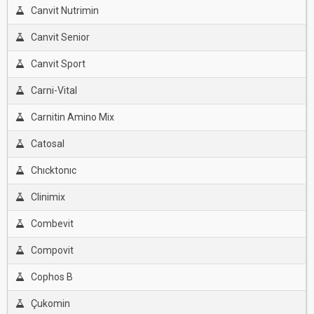
Canvit Nutrimin
Canvit Senior
Canvit Sport
Carni-Vital
Carnitin Amino Mix
Catosal
Chıcktonıc
Clinimix
Combevit
Compovit
Cophos B
Çukomin