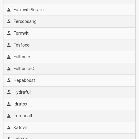
Fatrovit Plus Tc
Fercobsang
Formvit
Fosfocel
Fulltonic
Fulltonıc-C
Hepaboost
Hydrafull
Idratox
Immucalf
Katovil