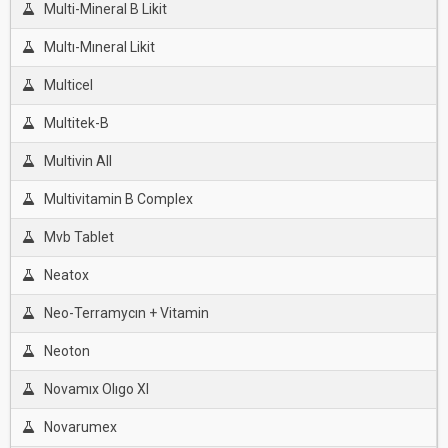
Multi-Mineral B Likit
Multı-Mıneral Likit
Multicel
Multitek-B
Multivin All
Multivitamin B Complex
Mvb Tablet
Neatox
Neo-Terramycın + Vitamin
Neoton
Novamıx Olıgo Xl
Novarumex