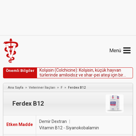
Menü
K
o
l
ş
i
s
i
n
(
C
o
l
c
h
i
c
i
n
e
)
:
K
o
l
ş
i
s
i
n
,
k
ü
ç
ü
k
h
a
y
v
a
n
Önemli Bilgiler
t
ü
r
l
e
r
i
n
d
e
a
m
i
l
o
i
d
o
z
v
e
s
h
a
r
-
p
e
i
a
t
e
ş
i
i
ç
i
n
b
i
r
t
e
d
a
v
i
o
l
a
r
a
k
ö
n
e
r
i
l
m
i
ş
t
i
r
.
»
»
»
Ana Sayfa
Veteriner İlaçları
F
Ferdex B12
Ferdex B12
Demir Dextran
|
Etken Madde
Vitamin B12 - Siyanokobalamin