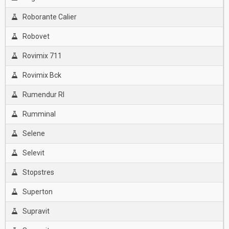
Roborante Calier
Robovet
Rovimix 711
Rovimix Bck
Rumendur Rl
Rumminal
Selene
Selevit
Stopstres
Superton
Supravit