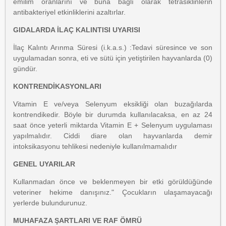
emilim oranlarını ve buna bağlı olarak tetrasiklinlerin
antibakteriyel etkinliklerini azaltırlar.
GIDALARDA İLAÇ KALINTISI UYARISI
İlaç Kalıntı Arınma Süresi (i.k.a.s.) :Tedavi süresince ve son
uygulamadan sonra, eti ve sütü için yetiştirilen hayvanlarda (0)
gündür.
KONTRENDİKASYONLARI
Vitamin E ve/veya Selenyum eksikliği olan buzağılarda
kontrendikedir. Böyle bir durumda kullanılacaksa, en az 24
saat önce yeterli miktarda Vitamin E + Selenyum uygulaması
yapılmalıdır. Ciddi diare olan hayvanlarda demir
intoksikasyonu tehlikesi nedeniyle kullanılmamalıdır
GENEL UYARILAR
Kullanmadan önce ve beklenmeyen bir etki görüldüğünde
veteriner hekime danışınız." Çocukların ulaşamayacağı
yerlerde bulundurunuz.
MUHAFAZA ŞARTLARI VE RAF ÖMRÜ