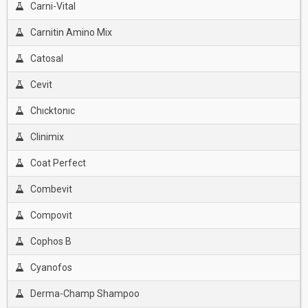
Carni-Vital
Carnitin Amino Mix
Catosal
Cevit
Chıcktonıc
Clinimix
Coat Perfect
Combevit
Compovit
Cophos B
Cyanofos
Derma-Champ Shampoo