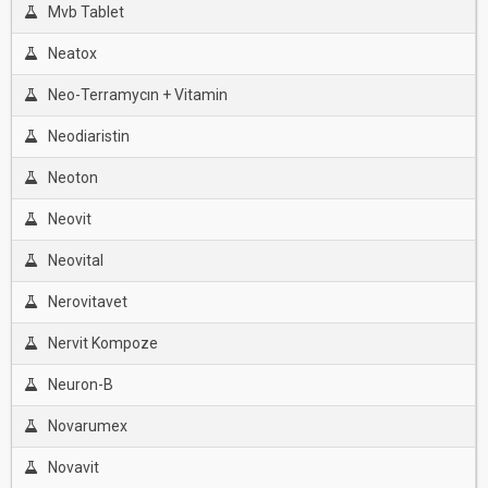
Mvb Tablet
Neatox
Neo-Terramycın + Vitamin
Neodiaristin
Neoton
Neovit
Neovital
Nerovitavet
Nervit Kompoze
Neuron-B
Novarumex
Novavit