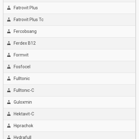
Fatrovit Plus
Fatrovit Plus Tc
Fercobsang
Ferdex B12
Formvit
Fosfocel
Fulltonic
Fulltonıc-C
Guloxmin
Hektavit-C
Hıprachok
Hydrafull