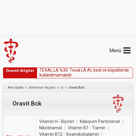
Menü
T
E
X
A
L
L
A
%
3
0
:
T
e
x
a
l
L
A
A
t
,
k
e
d
i
v
e
k
ö
p
e
k
l
e
r
d
e
Önemli Bilgiler
k
u
l
l
a
n
ı
l
m
a
m
a
l
ı
d
ı
r
.
»
»
»
Ana Sayfa
Veteriner İlaçları
O
Oravit Bck
Oravit Bck
Vitamin H - Biyotin
|
Kalsiyum Pantotenat
|
Nikotinamid
|
Vitamin B1 - Tiamin
|
Vitamin B12 - Siyanokobalamin
|