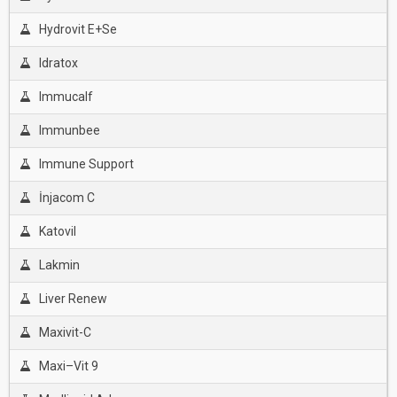
Hydrovit E+Se
Idratox
Immucalf
Immunbee
Immune Support
İnjacom C
Katovil
Lakmin
Liver Renew
Maxivit-C
Maxi–Vit 9