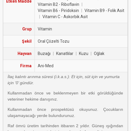
Etken Madde
Vitamin B2 - Riboflavin
|
Vitamin B6 - Piridoksin
|
Vitamin B9 - Folik Asit
|
Vitamin C - Askorbik Asit
Grup
Vitamin
Şekil
Oral Çözelti Tozu
Hayvan
Buzağı
|
Kanatlılar
|
Kuzu
|
Oğlak
Firma
Ani-Med
İlaç kalıntı arınma süresi (i.k.a.s.): Et için, süt için ve yumurta
için ‘0’ gündür.
Kullanmadan önce ve beklenmeyen bir etki görüldüğünde
veteriner hekime danışınız.
Kullanmadan önce prospektüsü okuyunuz. Çocukların
ulaşamayacağı yerde bulundurunuz.
Raf ömrü üretim tarihinden itibaren 2 yıldır. Güneş ışığından