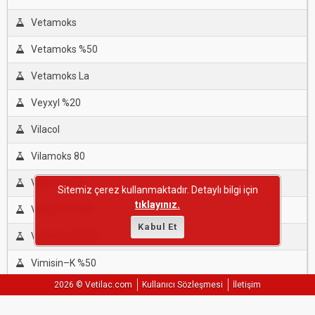
Vetamoks
Vetamoks %50
Vetamoks La
Veyxyl %20
Vilacol
Vilamoks 80
Vilamoks La
Sitemiz çerez kullanmaktadır. Detaylı bilgi için
tıklayınız.
Vimisin-K %80
Kabul Et
Vimisin–B %70
Vimisin–K %50
2026 © Vetilac.com
Kullanıcı Sözleşmesi
İletişim