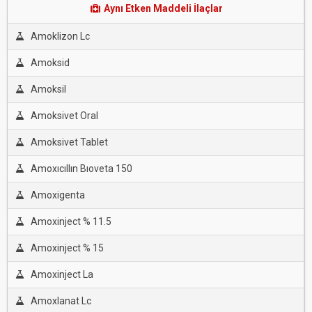
Aynı Etken Maddeli İlaçlar
Amoklizon Lc
Amoksid
Amoksil
Amoksivet Oral
Amoksivet Tablet
Amoxıcıllın Bıoveta 150
Amoxigenta
Amoxinject % 11.5
Amoxinject % 15
Amoxinject La
Amoxlanat Lc