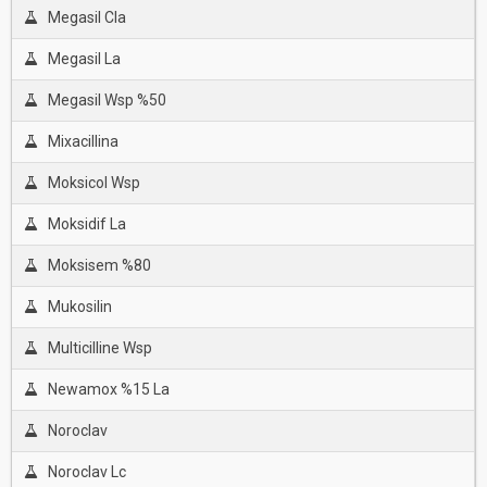
Megasil Cla
Megasil La
Megasil Wsp %50
Mixacillina
Moksicol Wsp
Moksidif La
Moksisem %80
Mukosilin
Multicilline Wsp
Newamox %15 La
Noroclav
Noroclav Lc