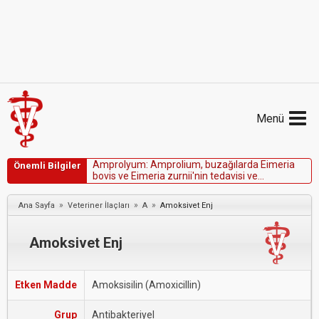
Menü
A
m
p
r
o
l
y
u
m
:
A
m
p
r
o
l
i
u
m
,
b
u
z
a
ğ
ı
l
a
r
d
a
E
i
m
e
r
i
a
Önemli Bilgiler
b
o
v
i
s
v
e
E
i
m
e
r
i
a
z
u
r
n
i
i
'
n
i
n
t
e
d
a
v
i
s
i
v
e
ö
n
l
e
n
m
e
s
i
v
e
k
ü
m
e
s
h
a
y
v
a
n
l
a
r
ı
n
d
a
k
o
k
s
i
d
i
y
o
z
i
s
i
n
t
e
d
a
v
i
s
i
i
ç
i
n
F
D
A
o
n
a
y
l
ı
d
ı
r
.
»
»
»
Ana Sayfa
Veteriner İlaçları
A
Amoksivet Enj
Amoksivet Enj
Etken Madde
Amoksisilin (Amoxicillin)
Grup
Antibakteriyel