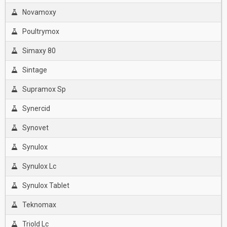
Novamoxy
Poultrymox
Simaxy 80
Sintage
Supramox Sp
Synercid
Synovet
Synulox
Synulox Lc
Synulox Tablet
Teknomax
Triold Lc