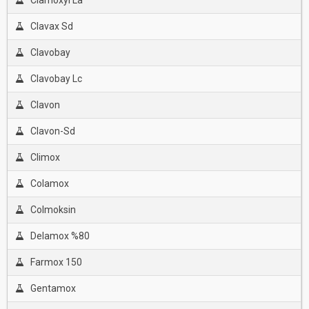
Clamoxyl La
Clavax Sd
Clavobay
Clavobay Lc
Clavon
Clavon-Sd
Climox
Colamox
Colmoksin
Delamox %80
Farmox 150
Gentamox