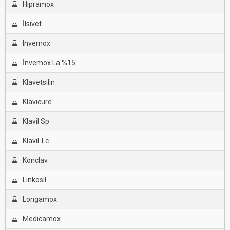
Hıpramox
İlsivet
Invemox
İnvemox La %15
Klavetsilin
Klavicure
Klavil Sp
Klavil-Lc
Konclav
Linkosil
Longamox
Medicamox