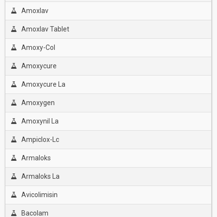
Amoxlav
Amoxlav Tablet
Amoxy-Col
Amoxycure
Amoxycure La
Amoxygen
Amoxynil La
Ampiclox-Lc
Armaloks
Armaloks La
Avicolimisin
Bacolam