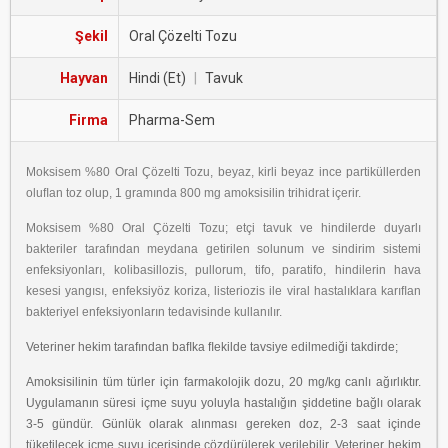
Şekil
Oral Çözelti Tozu
Hayvan
Hindi (Et)
|
Tavuk
Firma
Pharma-Sem
Moksisem %80 Oral Çözelti Tozu, beyaz, kirli beyaz ince partiküllerden
oluﬂan toz olup, 1 gramında 800 mg amoksisilin trihidrat içerir.
Moksisem %80 Oral Çözelti Tozu; etçi tavuk ve hindilerde duyarlı
bakteriler tarafından meydana getirilen solunum ve sindirim sistemi
enfeksiyonları, kolibasillozis, pullorum, tifo, paratifo, hindilerin hava
kesesi yangısı, enfeksiyöz koriza, listeriozis ile viral hastalıklara karıﬂan
bakteriyel enfeksiyonların tedavisinde kullanılır.
Veteriner hekim tarafından baﬂka ﬂekilde tavsiye edilmediği takdirde;
Amoksisilinin tüm türler için farmakolojik dozu, 20 mg/kg canlı ağırlıktır.
Uygulamanın süresi içme suyu yoluyla hastalığın şiddetine bağlı olarak
3-5 gündür. Günlük olarak alınması gereken doz, 2-3 saat içinde
tüketilecek içme suyu içerisinde çözdürülerek verilebilir. Veteriner hekim