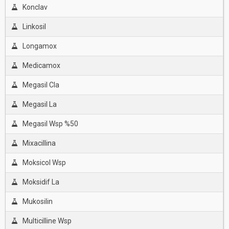
Konclav
Linkosil
Longamox
Medicamox
Megasil Cla
Megasil La
Megasil Wsp %50
Mixacillina
Moksicol Wsp
Moksidif La
Mukosilin
Multicilline Wsp