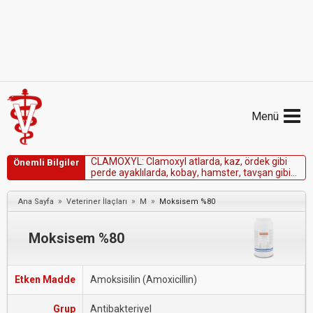
Menü
C
L
A
M
O
X
Y
L
:
C
l
a
m
o
x
y
l
a
t
l
a
r
d
a
,
k
a
z
,
ö
r
d
e
k
g
i
b
i
Önemli Bilgiler
p
e
r
d
e
a
y
a
k
l
ı
l
a
r
d
a
,
k
o
b
a
y
,
h
a
m
s
t
e
r
,
t
a
v
ş
a
n
g
i
b
i
d
e
n
e
y
h
a
y
v
a
n
l
a
r
ı
n
d
a
k
e
s
i
n
l
i
k
l
e
k
u
l
l
a
n
ı
l
m
a
m
a
l
ı
d
ı
r
»
»
»
Ana Sayfa
Veteriner İlaçları
M
Moksisem %80
Moksisem %80
Etken Madde
Amoksisilin (Amoxicillin)
Grup
Antibakteriyel