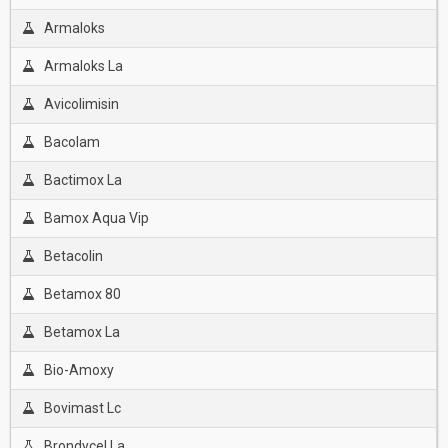
Armaloks
Armaloks La
Avicolimisin
Bacolam
Bactimox La
Bamox Aqua Vip
Betacolin
Betamox 80
Betamox La
Bio-Amoxy
Bovimast Lc
Brondycel La