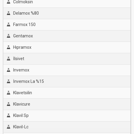
Colmoksin
Delamox %80
Farmox 150
Gentamox
Hıpramox
İlsivet
Invemox
İnvemox La %15
Klavetsilin
Klavicure
Klavil Sp
Klavil-Lc