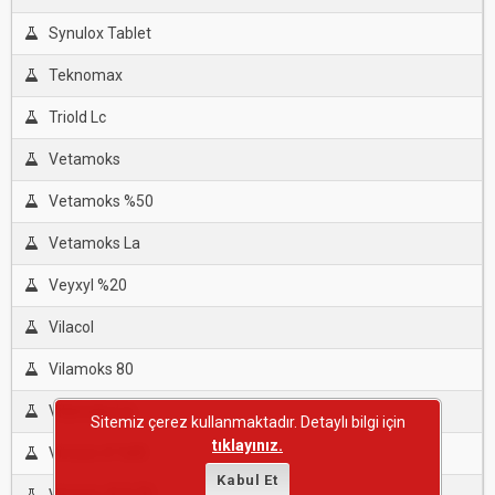
Synulox Tablet
Teknomax
Triold Lc
Vetamoks
Vetamoks %50
Vetamoks La
Veyxyl %20
Vilacol
Vilamoks 80
Vilamoks La
Sitemiz çerez kullanmaktadır. Detaylı bilgi için
tıklayınız.
Vimisin-K %80
Kabul Et