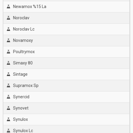
Newamox %15 La
Noroclav
Noroclav Lc
Novamoxy
Poultrymox
Simaxy 80
Sintage
Supramox Sp
Synercid
Synovet
Synulox
Synulox Lc