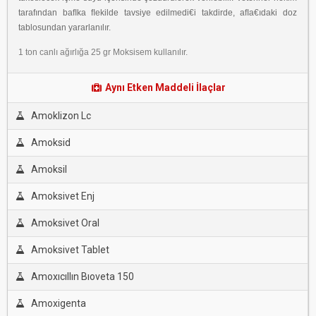
tarafından baﬂka ﬂekilde tavsiye edilmedi€i takdirde, aﬂa€ıdaki doz
tablosundan yararlanılır.
1 ton canlı ağırlığa 25 gr Moksisem kullanılır.
Aynı Etken Maddeli İlaçlar
Amoklizon Lc
Amoksid
Amoksil
Amoksivet Enj
Amoksivet Oral
Amoksivet Tablet
Amoxıcıllın Bıoveta 150
Amoxigenta