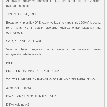
At, tavşan, kobay ve hamster ile kaz, ördek gibi perde ayaklılara
uygulanmamalıdır.
TİCARİ TAKDİM ŞEKLİ
Beyaz renkli plastik HDPE kapak ve tapa ile kapatılmış 1000 g’lık beyaz
renkli, kilitli HDPE
plastik şişelerde kutusuz olarak piyasaya arz
edilmektedir.
SATIŞ YERİ VE ŞARTLARI
Veteriner hekim reçetesi ile eczanelerde ve veteriner hekim
muayenehanelerinde satılır
(VHR).
PROSPEKTÜS ONAY TARİHİ: 20.02.2020
T.C. TARIM VE ORMAN BAKANLIĞI PAZARLAMA İZİN TARİH VE NO:
30.06.2011-24/063
PAZARLAMA İZİN SAHİBİNİN ADI VE ADRESİ
DEVA Holding A.Ş.