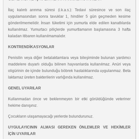
İlaç kalıntı arınma süresi (i.k.a.s.): Tedavi süresince ve son ilaç
uygulamasından sonra
tavuklar 1, hindiler 5 gün geçmeden kesime
gönderilmemelidir. İnsan tüketimi için
yumurta elde edilen kanatlılarda
kullanılmaz. Yumurtacı piliçlerde yumurtlamanın
başlamasına 3 hafta
kaladan itibaren kullanılmamalıdır.
KONTRENDİKASYONLAR
Penisilin veya diğer betalaktamlara veya bileşiminde bulunan yardımcı
maddelere duyarlı
olduğu bilinen hayvanlarda kullanılmaz. Anüri veya
oligürinin de içinde bulunduğu böbrek
hastalıklarında uygulanmaz. Beta
laktamaz üreten bakterilerin varlığında kullanılmaz.
GENEL UYARILAR
Kullanmadan önce ve beklenmeyen bir etki görüldüğünde veteriner
hekime danışınız.
Çocukların ulaşamayacağı yerlerde bulundurunuz.
UYGULAYICININ ALMASI GEREKEN ÖNLEMLER VE HEKİMLER
İÇİN
UYARILAR