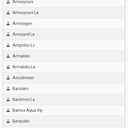
Amoxycure
Amoxycure La
Amoxygen
Amoxynil La
Ampiclox-Lc
Armaloks
Armaloks La
Avicolimisin
Bacolam
Bactimox La
Bamox Aqua Vip
Betacolin