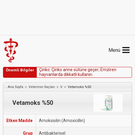
Menü
Ç
i
n
k
o
:
Ç
i
n
k
o
a
n
n
e
s
ü
t
ü
n
e
g
e
ç
e
r
;
E
m
z
i
r
e
n
Önemli Bilgiler
h
a
y
v
a
n
l
a
r
d
a
d
i
k
k
a
t
l
i
k
u
l
l
a
n
ı
n
.
»
»
»
Ana Sayfa
Veteriner İlaçları
V
Vetamoks %50
Vetamoks %50
Etken Madde
Amoksisilin (Amoxicillin)
Grup
Antibakteriyel