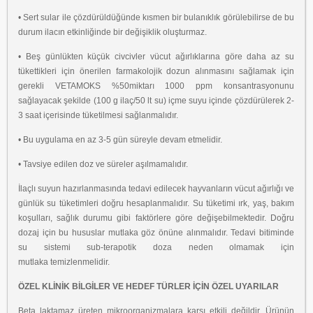
• Sert sular ile çözdürüldüğünde kısmen bir bulanıklık görülebilirse de bu
durum ilacın
etkinliğinde bir değişiklik oluşturmaz.
• Beş günlükten küçük civcivler vücut ağırlıklarına göre daha az su
tükettikleri için
önerilen farmakolojik dozun alınmasını sağlamak için
gerekli VETAMOKS %50
miktarı 1000 ppm konsantrasyonunu
sağlayacak şekilde (100 g ilaç/50 lt su) içme
suyu içinde çözdürülerek 2-
3 saat içerisinde tüketilmesi sağlanmalıdır.
• Bu uygulama en az 3-5 gün süreyle devam etmelidir.
• Tavsiye edilen doz ve süreler aşılmamalıdır.
İlaçlı suyun hazırlanmasında tedavi edilecek hayvanların vücut ağırlığı ve
günlük su
tüketimleri doğru hesaplanmalıdır. Su tüketimi ırk, yaş, bakım
koşulları, sağlık durumu gibi
faktörlere göre değişebilmektedir. Doğru
dozaj için bu hususlar mutlaka göz önüne
alınmalıdır. Tedavi bitiminde
su sistemi sub-terapotik doza neden olmamak için
mutlaka
temizlenmelidir.
ÖZEL KLİNİK BİLGİLER VE HEDEF TÜRLER İÇİN ÖZEL UYARILAR
Beta laktamaz üreten mikroorganizmalara karşı etkili değildir. Ürünün