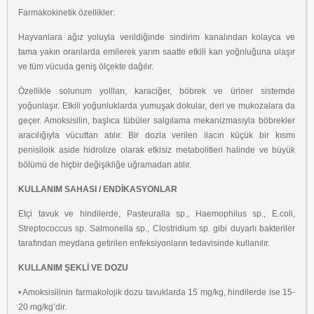
Farmakokinetik özellikler:
Hayvanlara ağız yoluyla verildiğinde sindirim kanalından kolayca ve
tama yakın oranlarda
emilerek yarım saatte etkili kan yoğnluğuna ulaşır
ve tüm vücuda geniş ölçekte dağılır.
Özellikle solunum yollları, karaciğer, böbrek ve üriner sistemde
yoğunlaşır. Etkili
yoğunluklarda yumuşak dokular, deri ve mukozalara da
geçer. Amoksisilin, başlıca tübüler
salgılama mekanizmasıyla böbrekler
aracılığıyla vücuttan atılır. Bir dozla verilen ilacın küçük
bir kısmı
penisiloik aside hidrolize olarak etkisiz metabolitleri halinde ve büyük
bölümü de
hiçbir değişikliğe uğramadan atılır.
KULLANIM SAHASI / ENDİKASYONLAR
Etçi tavuk ve hindilerde, Pasteuralla sp., Haemophilus sp., E.coli,
Streptococcus sp.
Salmonella sp., Clostridium sp. gibi duyarlı bakteriler
tarafından meydana getirilen
enfeksiyonların tedavisinde kullanılır.
KULLANIM ŞEKLİ VE DOZU
• Amoksisilinin farmakolojik dozu tavuklarda 15 mg/kg, hindilerde ise 15-
20 mg/kg’dir.