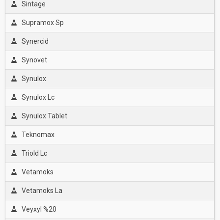
Sintage
Supramox Sp
Synercid
Synovet
Synulox
Synulox Lc
Synulox Tablet
Teknomax
Triold Lc
Vetamoks
Vetamoks La
Veyxyl %20