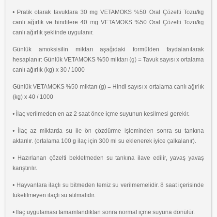
• Pratik olarak tavuklara 30 mg VETAMOKS %50 Oral Çözelti Tozu/kg
canlı ağırlık ve
hindilere 40 mg VETAMOKS %50 Oral Çözelti Tozu/kg
canlı ağırlık şeklinde
uygulanır.
Günlük amoksisilin miktarı aşağıdaki formülden faydalanılarak
hesaplanır:
Günlük VETAMOKS %50 miktarı (g) = Tavuk sayısı x ortalama
canlı ağırlık (kg) x 30 /
1000
Günlük VETAMOKS %50 miktarı (g) = Hindi sayısı x ortalama canlı ağırlık
(kg) x 40 /
1000
• İlaç verilmeden en az 2 saat önce içme suyunun kesilmesi gerekir.
• İlaç az miktarda su ile ön çözdürme işleminden sonra su tankına
aktarılır. (ortalama
100 g ilaç için 300 ml su eklenerek iyice çalkalanır).
• Hazırlanan çözelti bekletmeden su tankına ilave edilir, yavaş yavaş
karıştırılır.
• Hayvanlara ilaçlı su bitmeden temiz su verilmemelidir. 8 saat içerisinde
tüketilmeyen
ilaçlı su atılmalıdır.
• İlaç uygulaması tamamlandıktan sonra normal içme suyuna dönülür.