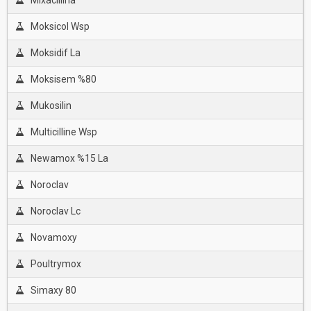
Mixacillina
Moksicol Wsp
Moksidif La
Moksisem %80
Mukosilin
Multicilline Wsp
Newamox %15 La
Noroclav
Noroclav Lc
Novamoxy
Poultrymox
Simaxy 80