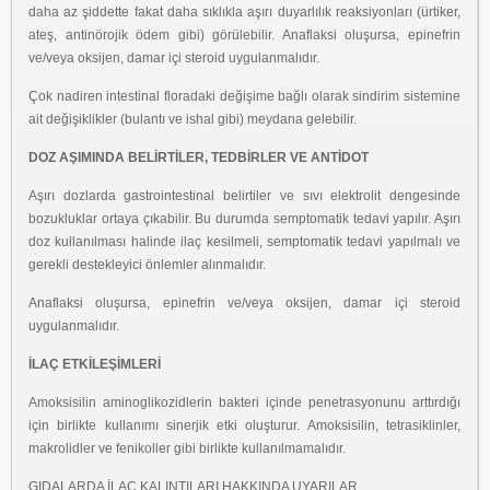
daha az şiddette
fakat daha sıklıkla aşırı duyarlılık reaksiyonları (ürtiker,
ateş, antinörojik ödem gibi)
görülebilir. Anaflaksi oluşursa, epinefrin
ve/veya oksijen, damar içi steroid uygulanmalıdır.
Çok nadiren intestinal floradaki değişime bağlı olarak sindirim sistemine
ait değişiklikler
(bulantı ve ishal gibi) meydana gelebilir.
DOZ AŞIMINDA BELİRTİLER, TEDBİRLER VE ANTİDOT
Aşırı dozlarda gastrointestinal belirtiler ve sıvı elektrolit dengesinde
bozukluklar ortaya
çıkabilir. Bu durumda semptomatik tedavi yapılır. Aşırı
doz kullanılması halinde ilaç
kesilmeli, semptomatik tedavi yapılmalı ve
gerekli destekleyici önlemler alınmalıdır.
Anaflaksi oluşursa, epinefrin ve/veya oksijen, damar içi steroid
uygulanmalıdır.
İLAÇ ETKİLEŞİMLERİ
Amoksisilin aminoglikozidlerin bakteri içinde penetrasyonunu arttırdığı
için birlikte kullanımı
sinerjik etki oluşturur. Amoksisilin, tetrasiklinler,
makrolidler ve fenikoller gibi birlikte
kullanılmamalıdır.
GIDALARDA İLAÇ KALINTILARI HAKKINDA UYARILAR