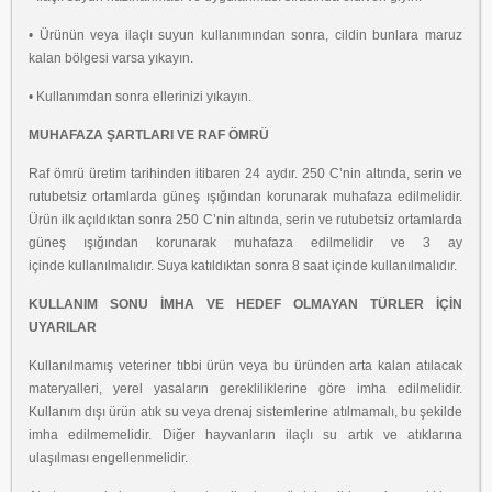
• Ürünün veya ilaçlı suyun kullanımından sonra, cildin bunlara maruz
kalan bölgesi varsa
yıkayın.
• Kullanımdan sonra ellerinizi yıkayın.
MUHAFAZA ŞARTLARI VE RAF ÖMRÜ
Raf ömrü üretim tarihinden itibaren 24 aydır. 250
C’nin altında, serin ve
rutubetsiz ortamlarda
güneş ışığından korunarak muhafaza edilmelidir.
Ürün ilk açıldıktan sonra 250
C’nin altında,
serin ve rutubetsiz ortamlarda
güneş ışığından korunarak muhafaza edilmelidir ve 3 ay
içinde
kullanılmalıdır. Suya katıldıktan sonra 8 saat içinde kullanılmalıdır.
KULLANIM SONU İMHA VE HEDEF OLMAYAN TÜRLER İÇİN
UYARILAR
Kullanılmamış veteriner tıbbi ürün veya bu üründen arta kalan atılacak
materyalleri, yerel
yasaların gerekliliklerine göre imha edilmelidir.
Kullanım dışı ürün atık su veya drenaj
sistemlerine atılmamalı, bu şekilde
imha edilmemelidir. Diğer hayvanların ilaçlı su artık ve
atıklarına
ulaşılması engellenmelidir.