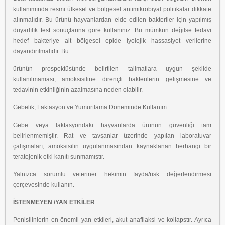
kullanımında resmi
ülkesel ve bölgesel antimikrobiyal politikalar dikkate
alınmalıdır. Bu ürünü hayvanlardan elde
edilen bakteriler için yapılmış
duyarlılık test sonuçlarına göre kullanınız. Bu mümkün değilse
tedavi
hedef bakteriye ait bölgesel epide iyolojik hassasiyet verilerine
dayandırılmalıdır. Bu
ürünün prospektüsünde belirtilen talimatlara uygun şekilde
kullanılmaması, amoksisiline
dirençli bakterilerin gelişmesine ve
tedavinin etkinliğinin azalmasına neden olabilir.
Gebelik, Laktasyon ve Yumurtlama Döneminde Kullanım:
Gebe veya laktasyondaki hayvanlarda ürünün güvenliği tam
belirlenmemiştir. Rat ve
tavşanlar üzerinde yapılan laboratuvar
çalışmaları, amoksisilin uygulanmasından kaynaklanan
herhangi bir
teratojenik etki kanıtı sunmamıştır.
Yalnızca sorumlu veteriner hekimin fayda/risk değerlendirmesi
çerçevesinde kullanın.
İSTENMEYEN /YAN ETKİLER
Penisilinlerin en önemli yan etkileri, akut anafilaksi ve kollapstır. Ayrıca