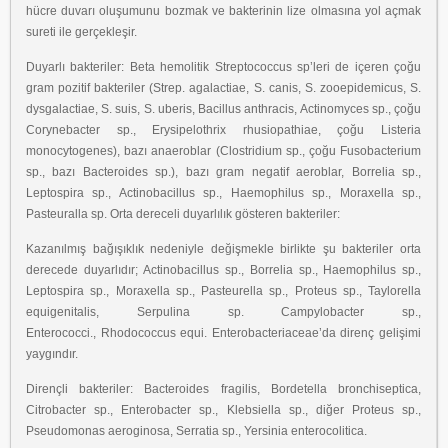
hücre duvarı
oluşumunu bozmak ve bakterinin lize olmasına yol açmak
sureti ile gerçekleşir.
Duyarlı bakteriler: Beta hemolitik Streptococcus sp’leri de içeren çoğu
gram pozitif bakteriler
(Strep. agalactiae, S. canis, S. zooepidemicus, S.
dysgalactiae, S. suis, S. uberis, Bacillus
anthracis, Actinomyces sp., çoğu
Corynebacter sp., Erysipelothrix rhusiopathiae, çoğu
Listeria
monocytogenes), bazı anaeroblar (Clostridium sp., çoğu Fusobacterium
sp., bazı
Bacteroides sp.), bazı gram negatif aeroblar, Borrelia sp.,
Leptospira sp., Actinobacillus sp.,
Haemophilus sp., Moraxella sp.,
Pasteuralla sp. Orta dereceli duyarlılık gösteren bakteriler:
Kazanılmış bağışıklık nedeniyle değişmekle birlikte şu bakteriler orta
derecede duyarlıdır;
Actinobacillus sp., Borrelia sp., Haemophilus sp.,
Leptospira sp., Moraxella sp., Pasteurella
sp., Proteus sp., Taylorella
equigenitalis, Serpulina sp. Campylobacter sp.,
Enterococci.,
Rhodococcus equi. Enterobacteriaceae’da direnç gelişimi
yaygındır.
Dirençli bakteriler: Bacteroides fragilis, Bordetella bronchiseptica,
Citrobacter sp.,
Enterobacter sp., Klebsiella sp., diğer Proteus sp.,
Pseudomonas aeroginosa, Serratia sp.,
Yersinia enterocolitica.