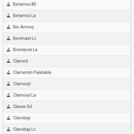
Betamox 80
Betamox La
Bio-Amoxy
Bovimast Lc
Brondycel La
Clamed
Clamentin Palatable
Clamoxyl
Clamoxyl La
Clavax Sd
Clavobay
Clavobay Lc