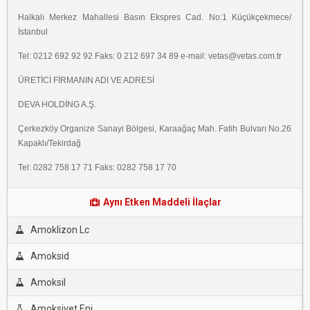
Halkalı Merkez Mahallesi Basın Ekspres Cad. No:1 Küçükçekmece/
İstanbul
Tel: 0212 692 92 92 Faks: 0 212 697 34 89 e-mail: vetas@vetas.com.tr
ÜRETİCİ FİRMANIN ADI VE ADRESİ
DEVA HOLDİNG A.Ş.
Çerkezköy Organize Sanayi Bölgesi, Karaağaç Mah. Fatih Bulvarı No.26
Kapaklı/Tekirdağ
Tel: 0282 758 17 71 Faks: 0282 758 17 70
Aynı Etken Maddeli İlaçlar
Amoklizon Lc
Amoksid
Amoksil
Amoksivet Enj