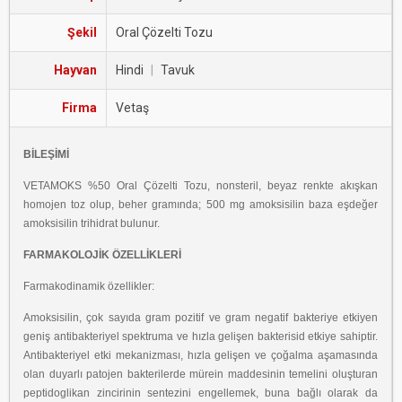
Şekil
Oral Çözelti Tozu
Hayvan
Hindi
|
Tavuk
Firma
Vetaş
BİLEŞİMİ
VETAMOKS %50 Oral Çözelti Tozu, nonsteril, beyaz renkte akışkan
homojen toz olup,
beher gramında; 500 mg amoksisilin baza eşdeğer
amoksisilin trihidrat bulunur.
FARMAKOLOJİK ÖZELLİKLERİ
Farmakodinamik özellikler:
Amoksisilin, çok sayıda gram pozitif ve gram negatif bakteriye etkiyen
geniş antibakteriyel
spektruma ve hızla gelişen bakterisid etkiye sahiptir.
Antibakteriyel etki mekanizması, hızla
gelişen ve çoğalma aşamasında
olan duyarlı patojen bakterilerde mürein maddesinin temelini
oluşturan
peptidoglikan zincirinin sentezini engellemek, buna bağlı olarak da