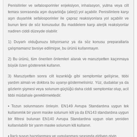
Penisilinler ve sefalosporinler enjeksiyon, inhalasyon, yutma veya cilt
teması sonrasında aşırı
duyarlılığa (alerji) yol açabilir. Penisilinlere karşı
aşırı duyarlılık sefalosporinler ile çapraz
reaksiyonlara yol açabilir ve
bunun tersi de söz konusudur. Bu maddelere karşı alerjik
reaksiyonlar
nadiren ciddi düzeyde olabilir.
1) Duyarlı olduğunuzu biliyorsanız ya da söz konusu preparatlarla
çalışmamanız tavsiye
edilmişse, bu ürünü kullanmayın.
2) Bu ürünü, tüm önerilen önlemleri alarak ve maruziyetten kaçınmaya
büyük özen
göstererek kullanın.
3) Maruziyetten sonra cilt kızarıklığı gibi semptomlar gelişirse, tıbbi
yardım almalı ve
doktora bu uyarıyı göstermelisiniz. Yüz, dudaklar ya da
gözlerin şişmesi veya solunum
güçlüğü daha ciddi semptomlar olup, acil
tıbbi müdahale gerektirmektedir.
• Tozun solunmasını önleyin. EN149 Avrupa Standardına uygun tek
kullanımlık bir
yarım maske solunum kiti ya da EN143 standardına uygun
bir filtresi bulunan EN140 Avrupa
Standardına uygun olan yeniden
kullanılabilir bir yarım maske solunum kiti kullanın.
• İlaçlı suyun hazırlanması ve uygulanması sırasında eldiven giyin.