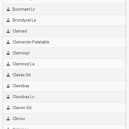
Bovimast Lc
Brondycel La
Clamed
Clamentin Palatable
Clamoxyl
Clamoxyl La
Clavax Sd
Clavobay
Clavobay Lc
Clavon-Sd
Climox