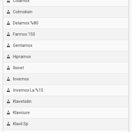
Colamox
Colmoksin
Delamox %80
Farmox 150
Gentamox
Hıpramox
İlsivet
Invemox
İnvemox La %15
Klavetsilin
Klavicure
Klavil Sp