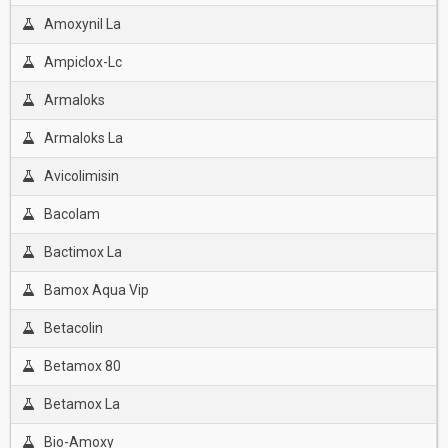
Amoxynil La
Ampiclox-Lc
Armaloks
Armaloks La
Avicolimisin
Bacolam
Bactimox La
Bamox Aqua Vip
Betacolin
Betamox 80
Betamox La
Bio-Amoxy