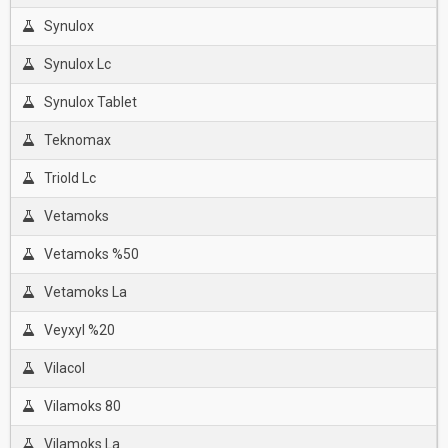
Synulox
Synulox Lc
Synulox Tablet
Teknomax
Triold Lc
Vetamoks
Vetamoks %50
Vetamoks La
Veyxyl %20
Vilacol
Vilamoks 80
Vilamoks La