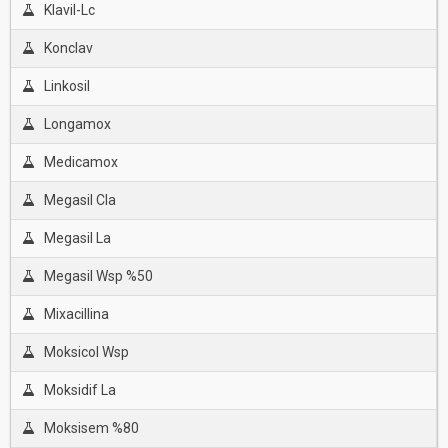
Klavil-Lc
Konclav
Linkosil
Longamox
Medicamox
Megasil Cla
Megasil La
Megasil Wsp %50
Mixacillina
Moksicol Wsp
Moksidif La
Moksisem %80