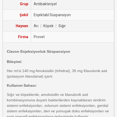
Grup
Antibakteriyel
Şekil
Enjektabl Süspansiyon
Hayvan
Arı
|
Köpek
|
Sığır
Firma
Provet
Clavon Enjeksiyonluk Süspansiyon
Bileşimi:
Her ml’si 140 mg Amoksisilin (trihidrat), 35 mg Klavulonik asit
(potasyum klavulanat) içerir.
Kullanım Sahası:
Sığır ve köpeklerde; amoksisilin ve klavulonik asit
kombinasyonuna duyarlı bakterilerden kaynaklanan sindirim
sistemi enfeksiyonları, solunum sistemi enfeksiyonları, genital
sistem enfeksiyonları, deri ve yumuşak doku enfeksiyonları ve
post operatif enfeksiyonların tedavisinde kullanılır.