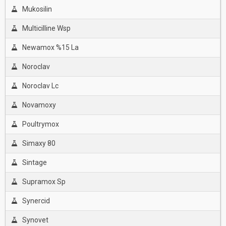
Mukosilin
Multicilline Wsp
Newamox %15 La
Noroclav
Noroclav Lc
Novamoxy
Poultrymox
Simaxy 80
Sintage
Supramox Sp
Synercid
Synovet