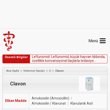
Menü
L
e
f
l
u
n
o
m
i
d
:
L
e
f
l
u
n
o
m
i
d
,
k
ü
ç
ü
k
h
a
y
v
a
n
t
ı
b
b
ı
n
d
a
,
Önemli Bilgiler
ö
z
e
l
l
i
k
l
e
k
o
n
v
a
n
s
i
y
o
n
e
l
i
l
a
ç
l
a
r
l
a
t
e
d
a
v
i
y
e
d
i
r
e
n
ç
l
i
h
a
s
t
a
l
a
r
d
a
v
e
y
a
g
l
u
k
o
k
o
r
t
i
k
o
i
d
l
e
r
k
o
n
t
r
e
n
d
i
k
e
o
l
d
u
ğ
u
n
d
a
i
m
m
ü
n
o
s
ü
p
r
e
s
a
n
»
»
»
Ana Sayfa
Veteriner İlaçları
C
Clavon
o
l
a
r
a
k
k
u
l
l
a
n
ı
l
a
n
b
i
r
i
m
m
ü
n
o
m
o
d
ü
l
a
t
ö
r
i
l
a
ç
t
ı
r
.
Clavon
Amoksisilin (Amoxicillin)
|
Etken Madde
Amoksisilin / Klavunat
|
Klavulanik Asit