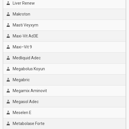
Liver Renew
Makroton
Masti Veyxym
Maxi-Vit Ad3E
Maxi–Vit 9
Medliquid Adec
Megabolus Koyun
Megabric
Megamix Aminovit
Megasol Adec
Meselen E
Metabolase Forte