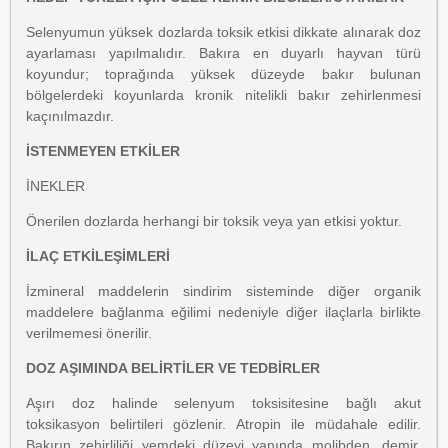
Selenyumun yüksek dozlarda toksik etkisi dikkate alınarak doz
ayarlaması yapılmalıdır. Bakıra en duyarlı hayvan türü
koyundur; toprağında yüksek düzeyde bakır bulunan
bölgelerdeki koyunlarda kronik nitelikli bakır zehirlenmesi
kaçınılmazdır.
İSTENMEYEN ETKİLER
İNEKLER
Önerilen dozlarda herhangi bir toksik veya yan etkisi yoktur.
İLAÇ ETKİLEŞİMLERİ
İzmineral maddelerin sindirim sisteminde diğer organik
maddelere bağlanma eğilimi nedeniyle diğer ilaçlarla birlikte
verilmemesi önerilir.
DOZ AŞIMINDA BELİRTİLER VE TEDBİRLER
Aşırı doz halinde selenyum toksisitesine bağlı akut
toksikasyon belirtileri gözlenir. Atropin ile müdahale edilir.
Bakırın zehirliliği yemdeki düzeyi yanında molibden, demir,