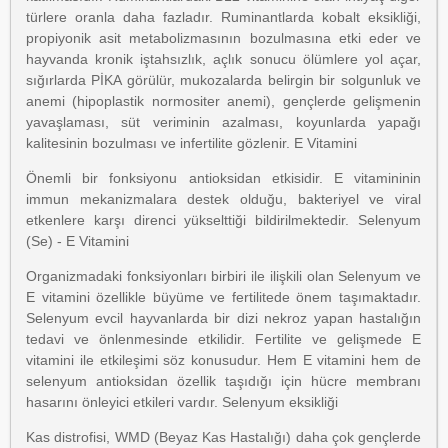
türlere oranla daha fazladır. Ruminantlarda kobalt eksikliği,
propiyonik asit metabolizmasının bozulmasına etki eder ve
hayvanda kronik iştahsızlık, açlık sonucu ölümlere yol açar,
sığırlarda PİKA görülür, mukozalarda belirgin bir solgunluk ve
anemi (hipoplastik normositer anemi), gençlerde gelişmenin
yavaşlaması, süt veriminin azalması, koyunlarda yapağı
kalitesinin bozulması ve infertilite gözlenir. E Vitamini
Önemli bir fonksiyonu antioksidan etkisidir. E vitamininin
immun mekanizmalara destek olduğu, bakteriyel ve viral
etkenlere karşı direnci yükselttiği bildirilmektedir. Selenyum
(Se) - E Vitamini
Organizmadaki fonksiyonları birbiri ile ilişkili olan Selenyum ve
E vitamini özellikle büyüme ve fertilitede önem taşımaktadır.
Selenyum evcil hayvanlarda bir dizi nekroz yapan hastalığın
tedavi ve önlenmesinde etkilidir. Fertilite ve gelişmede E
vitamini ile etkileşimi söz konusudur. Hem E vitamini hem de
selenyum antioksidan özellik taşıdığı için hücre membranı
hasarını önleyici etkileri vardır. Selenyum eksikliği
Kas distrofisi, WMD (Beyaz Kas Hastalığı) daha çok gençlerde