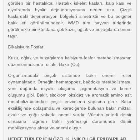
görülen bir hastalıktır. Hastalık iskelet kasları, kalp kası ve
diyaframda hyalin dejenerasyonuna neden olur. Çizgili
kaslardaki dejenerasyon bölgeleri simetriktir ve bu bölgeler
balık eti görünümündedir. WMD tüm hayvan türlerinde
görülmekle birlikte daha çok kuzu, oğlak ve buzağılarda önem
taşır.
Dikalsiyum Fosfat
Kuzu, oğlak ve buzağılarda kalsiyum-fosfor metabolizmasının
düzenlenmesinde rol alır. Bakır (Cu)
Organizmadaki birçok sistemde bakır önemli roller
oynamaktadır. Örneğin; hematopoez, bağdoku metabolizması,
yeni doğanda miyelin oluşumu, pigmentasyon ve kemik
oluşumu gibi. Bakır, sitokrom oksidaz ve aromatik amino asit
metabolizmasındaki çeşitli enzimlerin yapısına girer. Bakır
eksikliğinde dolaşımda ve karaciğerde bulunan bakır miktarı
azalır ve çoğu vakada anemi vardır. Vücutta yeterli demir
olmasına rağmen bakır yetmezliği durumunda demir
mobilizasyonu aksar ve anemi oluşur.
HEDEF TÜRLER İÇİN ÖZEL KLİNİK BİLGİLER/UYARILAR