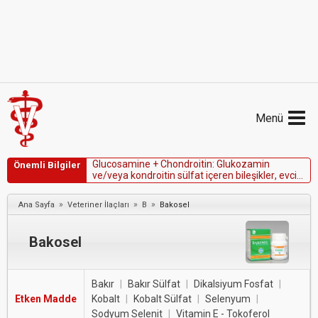
Menü
G
l
u
c
o
s
a
m
i
n
e
+
C
h
o
n
d
r
o
i
t
i
n
:
G
l
u
k
o
z
a
m
i
n
Önemli Bilgiler
v
e
/
v
e
y
a
k
o
n
d
r
o
i
t
i
n
s
ü
l
f
a
t
i
ç
e
r
e
n
b
i
l
e
ş
i
k
l
e
r
,
e
v
c
i
l
h
a
y
v
a
n
l
a
r
d
a
o
s
t
e
o
a
r
t
r
i
t
v
e
y
a
d
i
ğ
e
r
a
ğ
r
ı
l
ı
d
u
r
u
m
l
a
r
ı
n
t
e
d
a
v
i
s
i
n
d
e
y
a
r
a
r
l
ı
d
ı
r
.
»
»
»
Ana Sayfa
Veteriner İlaçları
B
Bakosel
Bakosel
Bakır
|
Bakır Sülfat
|
Dikalsiyum Fosfat
|
Etken Madde
Kobalt
|
Kobalt Sülfat
|
Selenyum
|
Sodyum Selenit
|
Vitamin E - Tokoferol