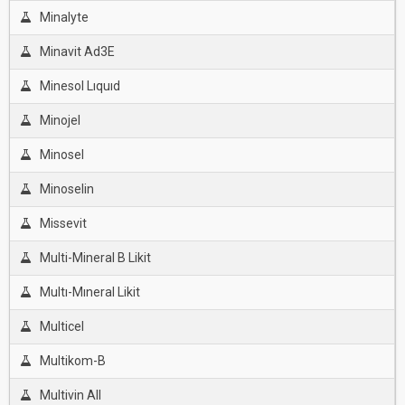
Minalyte
Minavit Ad3E
Minesol Lıquıd
Minojel
Minosel
Minoselin
Missevit
Multi-Mineral B Likit
Multı-Mıneral Likit
Multicel
Multikom-B
Multivin All