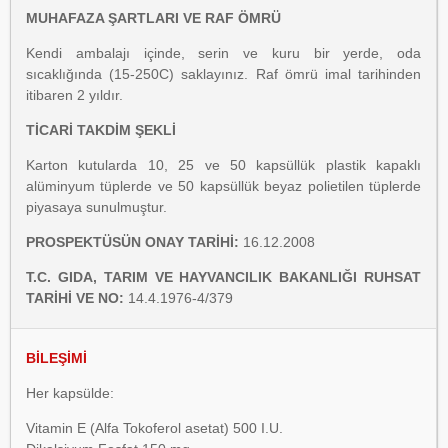
MUHAFAZA ŞARTLARI VE RAF ÖMRÜ
Kendi ambalajı içinde, serin ve kuru bir yerde, oda
sıcaklığında (15-250C) saklayınız. Raf ömrü imal tarihinden
itibaren 2 yıldır.
TİCARİ TAKDİM ŞEKLİ
Karton kutularda 10, 25 ve 50 kapsüllük plastik kapaklı
alüminyum tüplerde ve 50 kapsüllük beyaz polietilen tüplerde
piyasaya sunulmuştur.
PROSPEKTÜSÜN ONAY TARİHİ:
16.12.2008
T.C. GIDA, TARIM VE HAYVANCILIK BAKANLIĞI RUHSAT
TARİHİ VE NO:
14.4.1976-4/379
BİLEŞİMİ
Her kapsülde:
Vitamin E (Alfa Tokoferol asetat) 500 I.U.