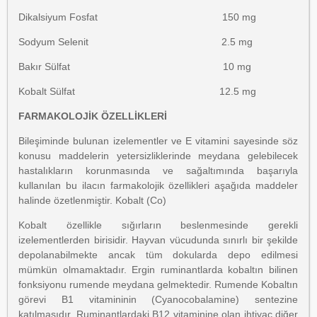
Dikalsiyum Fosfat 150 mg
Sodyum Selenit 2.5 mg
Bakır Sülfat 10 mg
Kobalt Sülfat 12.5 mg
FARMAKOLOJİK ÖZELLİKLERİ
Bileşiminde bulunan izelementler ve E vitamini sayesinde söz
konusu maddelerin yetersizliklerinde meydana gelebilecek
hastalıkların korunmasında ve sağaltımında başarıyla
kullanılan bu ilacın farmakolojik özellikleri aşağıda maddeler
halinde özetlenmiştir. Kobalt (Co)
Kobalt özellikle sığırların beslenmesinde gerekli
izelementlerden birisidir. Hayvan vücudunda sınırlı bir şekilde
depolanabilmekte ancak tüm dokularda depo edilmesi
mümkün olmamaktadır. Ergin ruminantlarda kobaltın bilinen
fonksiyonu rumende meydana gelmektedir. Rumende Kobaltın
görevi B1 vitamininin (Cyanocobalamine) sentezine
katılmasıdır. Ruminantlardaki B12 vitaminine olan ihtiyaç diğer