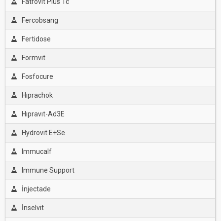
Fatrovit Plus Tc
Fercobsang
Fertidose
Formvit
Fosfocure
Hıprachok
Hıpravıt-Ad3E
Hydrovit E+Se
Immucalf
Immune Support
İnjectade
İnselvit