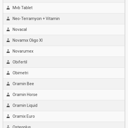
Mvb Tablet
Neo-Terramycın + Vitamin
Novacal
Novamıx Olıgo Xl
Novarumex
Obifertil
Obimetri
Oramin Bee
Oramin Horse
Oramin Liquid
Oramix Euro
Osteoplus